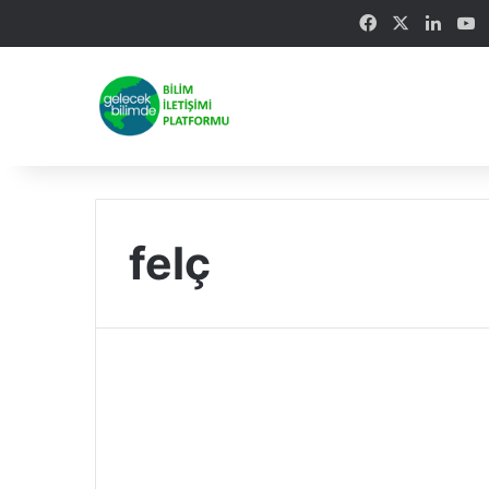
Facebook
X
Linke
Y
felç