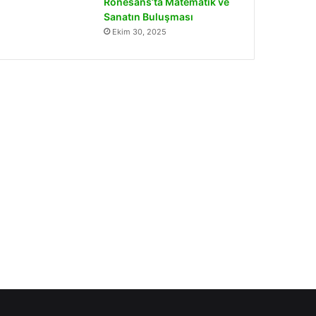
Rönesans’ta Matematik ve
Sanatın Buluşması
Ekim 30, 2025