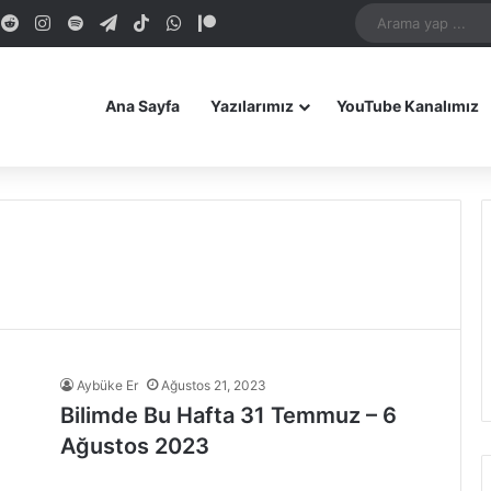
dIn
ouTube
Reddit
Instagram
Spotify
Telegram
TikTok
WhatsApp
Patreon
Bluesky
Mastodon
iOS Uygulamamız
Android Uygulam
Ana Sayfa
Yazılarımız
YouTube Kanalımız
Aybüke Er
Ağustos 21, 2023
Bilimde Bu Hafta 31 Temmuz – 6
Ağustos 2023