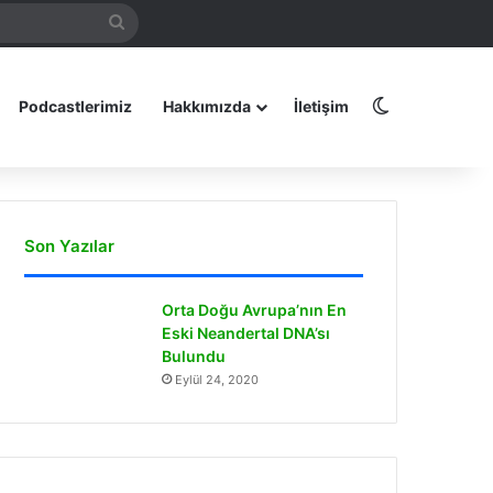
Arama
amız
yap
...
Dış görünüm
Podcastlerimiz
Hakkımızda
İletişim
Son Yazılar
Orta Doğu Avrupa’nın En
Eski Neandertal DNA’sı
Bulundu
Eylül 24, 2020