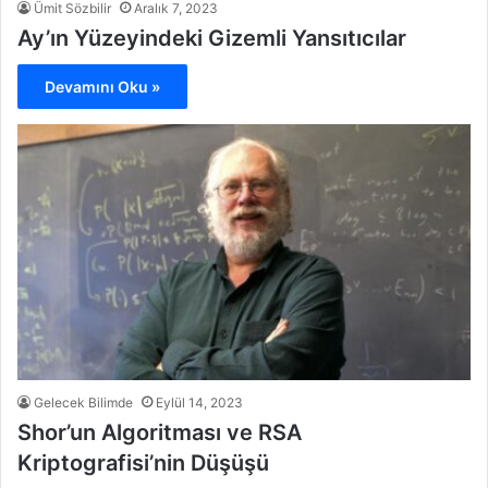
Ümit Sözbilir
Aralık 7, 2023
Ay’ın Yüzeyindeki Gizemli Yansıtıcılar
Devamını Oku »
Gelecek Bilimde
Eylül 14, 2023
Shor’un Algoritması ve RSA
Kriptografisi’nin Düşüşü