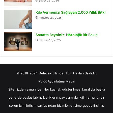
Şubat 26, 2026
Kilo Vermenizi Sağlayan 2.000 Yıllık Bitki
Ağustos 21, 2025
Sanatta Beyniniz: Nörolojik Bir Bakış
Haziran 19, 2025
© 2018-2024 Gelecek Bilimde. Tüm Hakları Saklıdır.
KVKK Aydınlatma Metni
Sitemizden alınan içerikler kaynak gösterilmesi kuralıyla başka
yerlerde paylaşılabilir. İçeriklerin paylaşımıyla ilgili herhangi bir
sorun için
iletişim
sayfasından bizimle iletişime geçebilirsiniz.