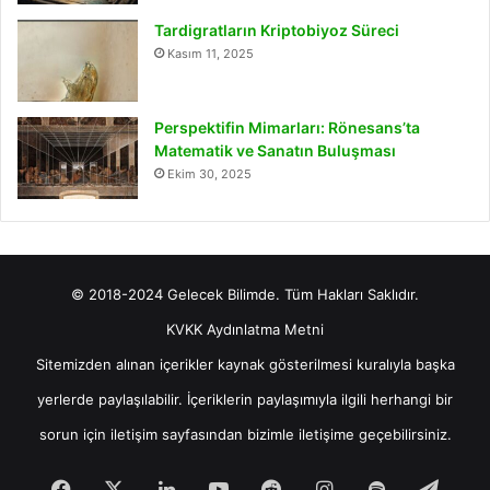
Tardigratların Kriptobiyoz Süreci
Kasım 11, 2025
Perspektifin Mimarları: Rönesans’ta
Matematik ve Sanatın Buluşması
Ekim 30, 2025
© 2018-2024 Gelecek Bilimde. Tüm Hakları Saklıdır.
KVKK Aydınlatma Metni
Sitemizden alınan içerikler kaynak gösterilmesi kuralıyla başka
yerlerde paylaşılabilir. İçeriklerin paylaşımıyla ilgili herhangi bir
sorun için
iletişim
sayfasından bizimle iletişime geçebilirsiniz.
Facebook
X
LinkedIn
YouTube
Reddit
Instagram
Spotify
Tele