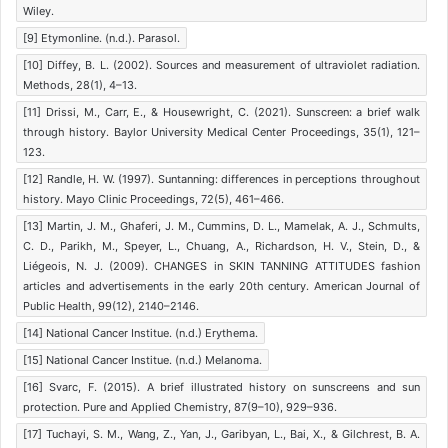
Wiley.
[9] Etymonline. (n.d.). Parasol.
[10] Diffey, B. L. (2002). Sources and measurement of ultraviolet radiation.
Methods, 28(1), 4–13.
[11] Drissi, M., Carr, E., & Housewright, C. (2021). Sunscreen: a brief walk
through history. Baylor University Medical Center Proceedings, 35(1), 121–
123.
[12] Randle, H. W. (1997). Suntanning: differences in perceptions throughout
history. Mayo Clinic Proceedings, 72(5), 461–466.
[13] Martin, J. M., Ghaferi, J. M., Cummins, D. L., Mamelak, A. J., Schmults,
C. D., Parikh, M., Speyer, L., Chuang, A., Richardson, H. V., Stein, D., &
Liégeois, N. J. (2009). CHANGES in SKIN TANNING ATTITUDES fashion
articles and advertisements in the early 20th century. American Journal of
Public Health, 99(12), 2140–2146.
[14] National Cancer Institue. (n.d.) Erythema.
[15] National Cancer Institue. (n.d.) Melanoma.
[16] Svarc, F. (2015). A brief illustrated history on sunscreens and sun
protection. Pure and Applied Chemistry, 87(9–10), 929–936.
[17] Tuchayi, S. M., Wang, Z., Yan, J., Garibyan, L., Bai, X., & Gilchrest, B. A.