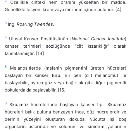
2
Özellikle ciltteki nem oranını yükselten bir madde.
Genellikle losyon, krem veya merhem içinde bulunur. [4]
3
İng.
Roaring Twenties
.
4
Ulusal Kanser Enstitüsünün (
National Cancer Institute
)
kanser terimleri sözlüğünde “cilt kızarıklığı” olarak
tanımlanmıştır. [14]
5
Melanositlerde (melanin pigmentini üreten hücreler)
başlayan bir kanser türü. Bir ben (cilt melanomu) ile
başlayabilir, ayrıca göz veya bağırsak gibi diğer pigmentli
dokularda da başlayabilir. [15]
6
Skuamöz hücrelerinde başlayan kanser tipi. Skuamöz
hücreleri balık puluna benzeyen ince, düz hücrelerdir ve
derinin yüzeyini oluşturan dokuda, vücutta işi boş
organların astarında ve solunum ve sinidirm yollarının