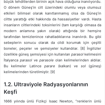
büyük tehditlerden birinin açık hava olduğuna inanılıyordu.
O dönem Güneş’in cilt üzerindeki olumlu veya olumsuz
etkileri bilimsel olarak kanıtlanmamış olsa da Güneş’in
ciltte yarattığı etki hakkında da hassasiyetler vardı. Hasta
insanların ciltlerindeki toksinlerini (tam karşılığı olmasa da
modern anlamına yakın olarak) attığında bir hemşire
tarafından temizlenince rahatladıklarına inanılırdı. Bu gibi
sebeplerin sonucu olarak da cildi korumak için çeşitli
boneler, peçeler ve şemsiyeler kullandılar. [8] İngilizler
özellikle güneş şemsiyesi için kullanılan
parasol
kelimesini
İtalyanca
parasol
ve
parasole
olan kelimelerinden aldılar.
Bu kelimeler Latince
parare
(kalkan) ve
sol
(güneş)
kelimelerinden türetilmiştir. [9]
1.2. Ultraviyole Radyasyonlarının
Keşfi
1666 yılında ünlü Fizikçi Isaac Newton, “renklerin ünlü