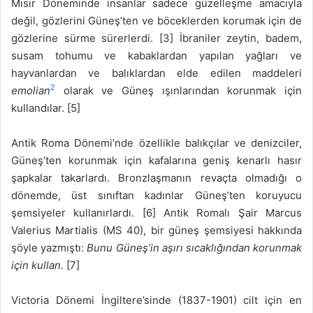
Mısır Döneminde insanlar sadece güzelleşme amacıyla
değil, gözlerini Güneş’ten ve böceklerden korumak için de
gözlerine sürme sürerlerdi. [3] İbraniler zeytin, badem,
susam tohumu ve kabaklardan yapılan yağları ve
hayvanlardan ve balıklardan elde edilen maddeleri
2
emolian
olarak ve Güneş ışınlarından korunmak için
kullandılar. [5]
Antik Roma Dönemi’nde özellikle balıkçılar ve denizciler,
Güneş’ten korunmak için kafalarına geniş kenarlı hasır
şapkalar takarlardı. Bronzlaşmanın revaçta olmadığı o
dönemde, üst sınıftan kadınlar Güneş’ten koruyucu
şemsiyeler kullanırlardı. [6] Antik Romalı Şair Marcus
Valerius Martialis (MS 40), bir güneş şemsiyesi hakkında
şöyle yazmıştı:
Bunu Güneş’in aşırı sıcaklığından korunmak
için kullan.
[7]
Victoria Dönemi İngiltere’sinde (1837-1901) cilt için en