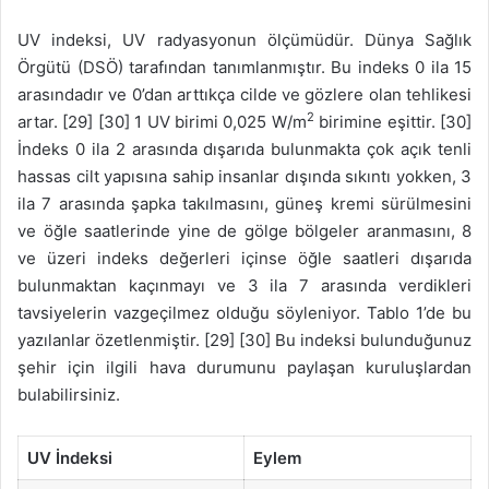
UV indeksi, UV radyasyonun ölçümüdür. Dünya Sağlık
Örgütü (DSÖ) tarafından tanımlanmıştır. Bu indeks 0 ila 15
arasındadır ve 0’dan arttıkça cilde ve gözlere olan tehlikesi
2
artar. [29] [30] 1 UV birimi 0,025 W/m
birimine eşittir. [30]
İndeks 0 ila 2 arasında dışarıda bulunmakta çok açık tenli
hassas cilt yapısına sahip insanlar dışında sıkıntı yokken, 3
ila 7 arasında şapka takılmasını, güneş kremi sürülmesini
ve öğle saatlerinde yine de gölge bölgeler aranmasını, 8
ve üzeri indeks değerleri içinse öğle saatleri dışarıda
bulunmaktan kaçınmayı ve 3 ila 7 arasında verdikleri
tavsiyelerin vazgeçilmez olduğu söyleniyor. Tablo 1’de bu
yazılanlar özetlenmiştir. [29] [30] Bu indeksi bulunduğunuz
şehir için ilgili hava durumunu paylaşan kuruluşlardan
bulabilirsiniz.
UV İndeksi
Eylem