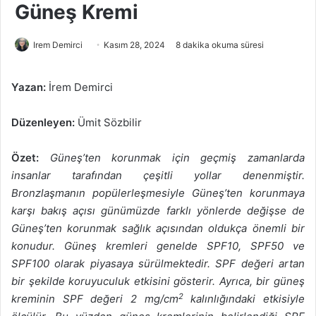
Güneş Kremi
Bir
Irem Demirci
Kasım 28, 2024
8 dakika okuma süresi
e-
posta
Yazan:
İrem Demirci
göndermek
Düzenleyen:
Ümit Sözbilir
Özet:
Güneş’ten korunmak için geçmiş zamanlarda
insanlar tarafından çeşitli yollar denenmiştir.
Bronzlaşmanın popülerleşmesiyle Güneş’ten korunmaya
karşı bakış açısı günümüzde farklı yönlerde değişse de
Güneş’ten korunmak sağlık açısından oldukça önemli bir
konudur. Güneş kremleri genelde SPF10, SPF50 ve
SPF100 olarak piyasaya sürülmektedir. SPF değeri artan
bir şekilde koruyuculuk etkisini gösterir. Ayrıca, bir güneş
2
kreminin SPF değeri 2 mg/cm
kalınlığındaki etkisiyle