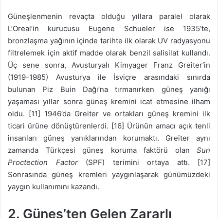
Güneşlenmenin revaçta olduğu yıllara paralel olarak
L’Oreal’in kurucusu Eugene Schueler ise 1935’te,
bronzlaşma yağının içinde tarihte ilk olarak UV radyasyonu
filtrelemek için aktif madde olarak benzil salisilat kullandı.
Üç sene sonra, Avusturyalı Kimyager Franz Greiter’in
(1919-1985) Avusturya ile İsviçre arasındaki sınırda
bulunan Piz Buin Dağı’na tırmanırken güneş yanığı
yaşaması yıllar sonra güneş kremini icat etmesine ilham
oldu. [11] 1946’da Greiter ve ortakları güneş kremini ilk
ticari ürüne dönüştürenlerdi. [16] Ürünün amacı açık tenli
insanları güneş yanıklarından korumaktı. Greiter aynı
zamanda Türkçesi güneş koruma faktörü olan
Sun
Proctection Factor
(SPF) terimini ortaya attı. [17]
Sonrasında güneş kremleri yaygınlaşarak günümüzdeki
yaygın kullanımını kazandı.
2. Güneş’ten Gelen Zararlı