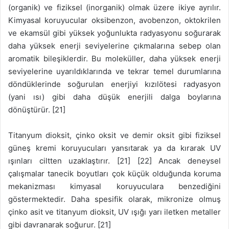
(organik) ve fiziksel (inorganik) olmak üzere ikiye ayrılır.
Kimyasal koruyucular oksibenzon, avobenzon, oktokrilen
ve ekamsül gibi yüksek yoğunlukta radyasyonu soğurarak
daha yüksek enerji seviyelerine çıkmalarına sebep olan
aromatik bileşiklerdir. Bu moleküller, daha yüksek enerji
seviyelerine uyarıldıklarında ve tekrar temel durumlarına
döndüklerinde soğurulan enerjiyi kızılötesi radyasyon
(yani ısı) gibi daha düşük enerjili dalga boylarına
dönüştürür. [21]
Titanyum dioksit, çinko oksit ve demir oksit gibi fiziksel
güneş kremi koruyucuları yansıtarak ya da kırarak UV
ışınları ciltten uzaklaştırır. [21] [22] Ancak deneysel
çalışmalar tanecik boyutları çok küçük olduğunda koruma
mekanizması kimyasal koruyuculara benzediğini
göstermektedir. Daha spesifik olarak, mikronize olmuş
çinko asit ve titanyum dioksit, UV ışığı yarı iletken metaller
gibi davranarak soğurur. [21]