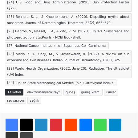
[24] U.S. Food and Drug Administration. (2020). Sun Protection Factor
(SPF).
[25] Bennett, S. L., & Khachemoune, A. (2020). Dispelling myths about
sunscreen. Journal of Dermatological Treatment, 33(2), 666–670.
[26] Gabros, S., Nessel, T. A., & Zito, P. M. (2023, July 17). Sunscreens and
photoprotection. StatPearls - NCBI Bookshelf.
[27] National Cancer Institue. (n.d.) Squamous Cell Carcinoma.
[28] Merin, K. A., Shaji, M., & Kameswaran, R. (2022). A review on sun
exposure and skin diseases. Indian Journal of Dermatology, 67(5), 625.
[29] World Health Organization. (2022, June 20). Radiation: The ultraviolet
(UV) index.
[30] Turkish State Meteorological Service. (n.d.) Ultraviyole indeks.
Etiketler
elektromanyetik tayf
güneş
güneş kremi
ışınlar
radyasyon
sağlık
Facebook
X
LinkedIn
Pinterest
Reddit
Messenger
WhatsApp
Telegra
E-Posta ile paylaş
Yazdır