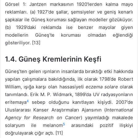
Görsel 1: Jantzen markasının 1920’lerden kalma mayo
reklamları. (a) 1927’de şallar, şemsiyeler ve geniş kenarlı
şapkalar ile Güneş koruması sağlayan modeller gözüküyor.
(b) 1929’daki reklamda ise benzer mayolar giyen
modellerin Güneş’te koruması olmadan eğlendiği
gösteriliyor. [13]
1.4. Güneş Kremlerinin Keşfi
Güneş’ten gelen ışınların insanlarda bıraktığı etki hakkında
yapılan çalışmalara bakıldığında, ilk olarak 1798’de Robert
William, ışığa karşı olan hassasiyeti
eczema solare
olarak
tanımlandı. Erik M. P. Widmark, 1899’da UV radyasyonların
4
eritemaya
sebep olduğunu kanıtlayan kişiydi. 2007’de
Uluslararası Kanser Araştırmaları Ajansının (
International
Agency for Research on Cancer
) yayımladığı makalede
5
solaryum ile melanom
arasındaki pozitif ilişkiyi
doğrulayarak çığır açtı. [11]