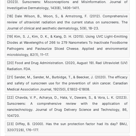
(2023). Sunscreens: Misconceptions and Misinformation. Journal of
Investigative Dermatology, 143(8), 1406–1411.
[18] Dale Wilson, B., Moon, S., & Armstrong, F. (2012). Comprehensive
review of ultraviolet radiation and the current status on sunscreens. The
Journal of clinical and aesthetic dermatology, 5(9), 18–23.
[19] Kim, S. J., Kim, D. K., & Kang, D. H. (2015). Using UVC Light-Emitting
Diodes at Wavelengths of 266 to 279 Nanometers To Inactivate Foodborne
Pathogens and Pasteurize Sliced Cheese. Applied and environmental
microbiology, 82(1), 11–17.
[20] Food and Drug Administration. (2020, August 19). Rad Ultraviolet (UV)
Radiation. FDA.
[21] Sander, M., Sander, M., Burbidge, T., & Beecker, J. (2020). The efficacy
and safety of sunscreen use for the prevention of skin cancer. Canadian
Medical Association Journal, 192(50), E1802–E1808.
[22] Chavda, V. P., Acharya, D., Hala, V., Daware, S., & Vora, L. K. (2023).
Sunscreens: A comprehensive review with the application of
nanotechnology. Journal of Drug Delivery Science and Technology, 86,
104720.
[23] Diffey, B. (2000). Has the sun protection factor had its day? BMJ,
320(7228), 176–177.