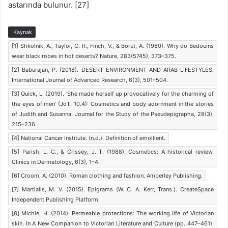
astarında bulunur. [27]
Kaynak
[1] Shkolnik, A., Taylor, C. R., Finch, V., & Borut, A. (1980). Why do Bedouins
wear black robes in hot deserts? Nature, 283(5745), 373–375.
[2] Baburajan, P. (2018). DESERT ENVIRONMENT AND ARAB LIFESTYLES.
International Journal of Advanced Research, 6(3), 501–504.
[3] Quick, L. (2019). ‘She made herself up provocatively for the charming of
the eyes of men’ (JdT. 10.4): Cosmetics and body adornment in the stories
of Judith and Susanna. Journal for the Study of the Pseudepigrapha, 28(3),
215–236.
[4] National Cancer Institute. (n.d.). Definition of emollient.
[5] Parish, L. C., & Crissey, J. T. (1988). Cosmetics: A historical review.
Clinics in Dermatology, 6(3), 1–4.
[6] Croom, A. (2010). Roman clothing and fashion. Amberley Publishing.
[7] Martialis, M. V. (2015). Epigrams (W. C. A. Kerr, Trans.). CreateSpace
Independent Publishing Platform.
[8] Michie, H. (2014). Permeable protections: The working life of Victorian
skin. In A New Companion to Victorian Literature and Culture (pp. 447–461).