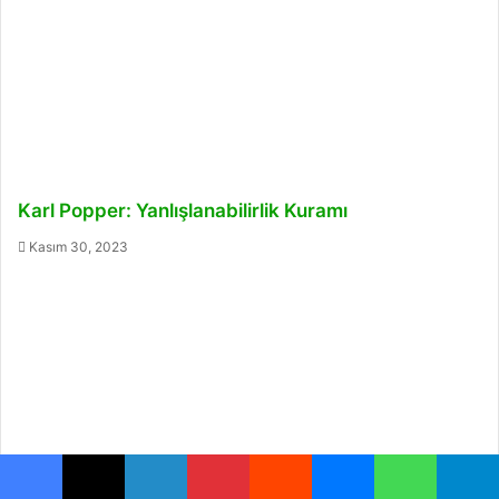
Karl Popper: Yanlışlanabilirlik Kuramı
Kasım 30, 2023
Facebook
X
LinkedIn
Pinterest
Reddit
Messenger
WhatsApp
Telegram