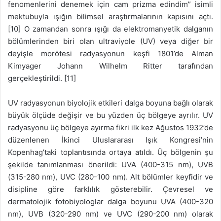
fenomenlerini denemek için cam prizma edindim” isimli
mektubuyla ışığın bilimsel araştırmalarının kapısını açtı.
[10] O zamandan sonra ışığı da elektromanyetik dalganın
bölümlerinden biri olan ultraviyole (UV) veya diğer bir
deyişle morötesi radyasyonun keşfi 1801’de Alman
Kimyager Johann Wilhelm Ritter tarafından
gerçekleştirildi. [11]
UV radyasyonun biyolojik etkileri dalga boyuna bağlı olarak
büyük ölçüde değişir ve bu yüzden üç bölgeye ayrılır. UV
radyasyonu üç bölgeye ayırma fikri ilk kez Ağustos 1932’de
düzenlenen İkinci Uluslararası Işık Kongresi’nin
Kopenhag’taki toplantısında ortaya atıldı. Üç bölgenin şu
şekilde tanımlanması önerildi: UVA (400-315 nm), UVB
(315-280 nm), UVC (280-100 nm). Alt bölümler keyfidir ve
disipline göre farklılık gösterebilir. Çevresel ve
dermatolojik fotobiyologlar dalga boyunu UVA (400-320
nm), UVB (320-290 nm) ve UVC (290-200 nm) olarak