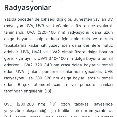
Radyasyonlar
Yazıda önceden de bahsedildiği gibi, Güneş’ten yayılan UV
radyasyon UVA, UVB ve UVC olmak üzere üçe ayrılarak
tanımlandı. UVA (320–400 nm) radyasyonu daha uzun
dalga boyuna sahip olduğu için epidermis ve dermis
tabakalarına kadar cilt yüzeyinden daha derinlere nüfuz
edebilir. UVA, UVA1 ve UVA2 olmak üzere dalga boyuna
göre ikiye ayrılır. UVA1 340–400 nm dalga boyunu temsil
ederken, UVA2 320–340 nm arası dalga boylarını temsil
eder. UVA ışınları, pencere camlarından geçebilir. UVB
radyasyonu ise 280–320 nm dalga boyları arasını temsil
eder. Birçok otomobil camları ve pencere camları
tarafından engellenir. [18]
UVC (200-280 nm) [19] ozon tabakası sayesinde
yeryüzüne ulaşamadığı için tehlikeli bir durum yaratmaz.