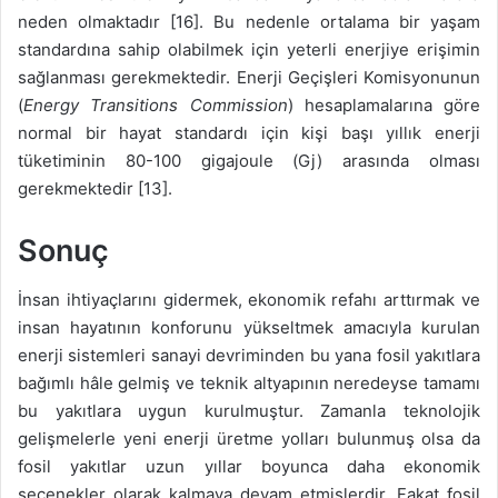
neden olmaktadır [16]. Bu nedenle ortalama bir yaşam
standardına sahip olabilmek için yeterli enerjiye erişimin
sağlanması gerekmektedir. Enerji Geçişleri Komisyonunun
(
Energy Transitions Commission
) hesaplamalarına göre
normal bir hayat standardı için kişi başı yıllık enerji
tüketiminin 80-100 gigajoule (Gj) arasında olması
gerekmektedir [13].
Sonuç
İnsan ihtiyaçlarını gidermek, ekonomik refahı arttırmak ve
insan hayatının konforunu yükseltmek amacıyla kurulan
enerji sistemleri sanayi devriminden bu yana fosil yakıtlara
bağımlı hâle gelmiş ve teknik altyapının neredeyse tamamı
bu yakıtlara uygun kurulmuştur. Zamanla teknolojik
gelişmelerle yeni enerji üretme yolları bulunmuş olsa da
fosil yakıtlar uzun yıllar boyunca daha ekonomik
seçenekler olarak kalmaya devam etmişlerdir. Fakat fosil