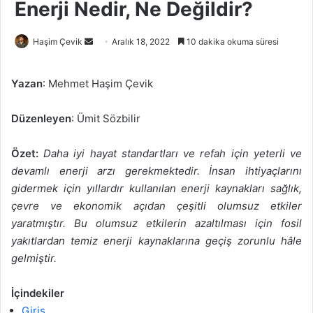
Enerji Nedir, Ne Değildir?
Bir
Haşim Çevik
Aralık 18, 2022
10 dakika okuma süresi
e-
posta
Yazan
: Mehmet Haşim Çevik
göndermek
Düzenleyen
: Ümit Sözbilir
Özet:
Daha iyi hayat standartları ve refah için yeterli ve
devamlı enerji arzı gerekmektedir. İnsan ihtiyaçlarını
gidermek için yıllardır kullanılan enerji kaynakları sağlık,
çevre ve ekonomik açıdan çeşitli olumsuz etkiler
yaratmıştır. Bu olumsuz etkilerin azaltılması için fosil
yakıtlardan temiz enerji kaynaklarına geçiş zorunlu hâle
gelmiştir.
İçindekiler
Giriş