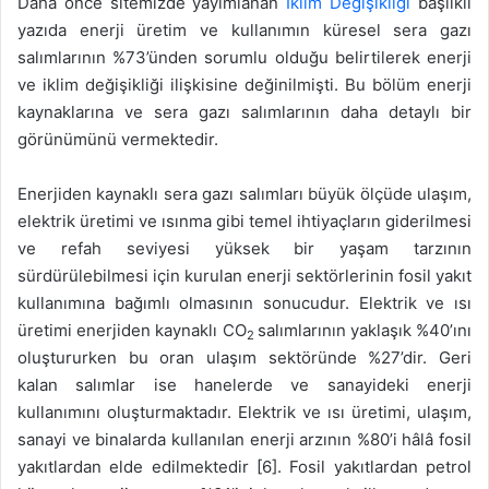
Daha önce sitemizde yayımlanan
İklim Değişikliği
başlıklı
yazıda enerji üretim ve kullanımın küresel sera gazı
salımlarının %73’ünden sorumlu olduğu belirtilerek enerji
ve iklim değişikliği ilişkisine değinilmişti. Bu bölüm enerji
kaynaklarına ve sera gazı salımlarının daha detaylı bir
görünümünü vermektedir.
Enerjiden kaynaklı sera gazı salımları büyük ölçüde ulaşım,
elektrik üretimi ve ısınma gibi temel ihtiyaçların giderilmesi
ve refah seviyesi yüksek bir yaşam tarzının
sürdürülebilmesi için kurulan enerji sektörlerinin fosil yakıt
kullanımına bağımlı olmasının sonucudur. Elektrik ve ısı
üretimi enerjiden kaynaklı CO
salımlarının yaklaşık %40’ını
2
oluştururken bu oran ulaşım sektöründe %27’dir. Geri
kalan salımlar ise hanelerde ve sanayideki enerji
kullanımını oluşturmaktadır. Elektrik ve ısı üretimi, ulaşım,
sanayi ve binalarda kullanılan enerji arzının %80’i hâlâ fosil
yakıtlardan elde edilmektedir [6]. Fosil yakıtlardan petrol