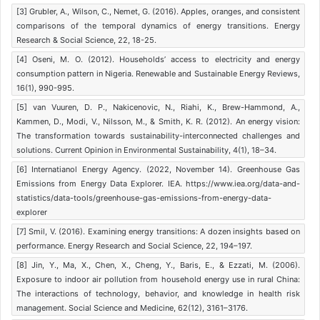
[3] Grubler, A., Wilson, C., Nemet, G. (2016). Apples, oranges, and consistent
comparisons of the temporal dynamics of energy transitions. Energy
Research & Social Science, 22, 18-25.
[4] Oseni, M. O. (2012). Households’ access to electricity and energy
consumption pattern in Nigeria. Renewable and Sustainable Energy Reviews,
16(1), 990-995.
[5] van Vuuren, D. P., Nakicenovic, N., Riahi, K., Brew-Hammond, A.,
Kammen, D., Modi, V., Nilsson, M., & Smith, K. R. (2012). An energy vision:
The transformation towards sustainability-interconnected challenges and
solutions. Current Opinion in Environmental Sustainability, 4(1), 18–34.
[6] Internatianol Energy Agency. (2022, November 14). Greenhouse Gas
Emissions from Energy Data Explorer. IEA. https://www.iea.org/data-and-
statistics/data-tools/greenhouse-gas-emissions-from-energy-data-
explorer
[7] Smil, V. (2016). Examining energy transitions: A dozen insights based on
performance. Energy Research and Social Science, 22, 194–197.
[8] Jin, Y., Ma, X., Chen, X., Cheng, Y., Baris, E., & Ezzati, M. (2006).
Exposure to indoor air pollution from household energy use in rural China:
The interactions of technology, behavior, and knowledge in health risk
management. Social Science and Medicine, 62(12), 3161–3176.