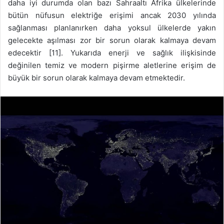
daha iyi durumda olan bazı Sahraaltı Afrika ülkelerinde
bütün nüfusun elektriğe erişimi ancak 2030 yılında
sağlanması planlanırken daha yoksul ülkelerde yakın
gelecekte aşılması zor bir sorun olarak kalmaya devam
edecektir [11]. Yukarıda enerji ve sağlık ilişkisinde
değinilen temiz ve modern pişirme aletlerine erişim de
büyük bir sorun olarak kalmaya devam etmektedir.