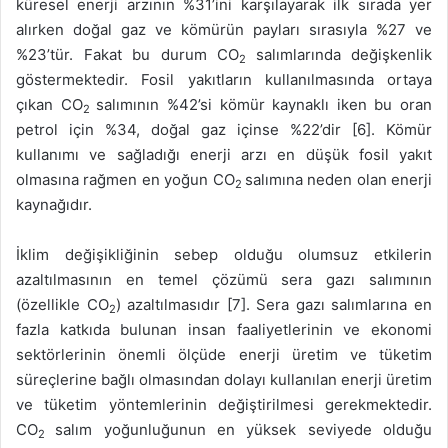
küresel enerji arzının %31’ini karşılayarak ilk sırada yer
alırken doğal gaz ve kömürün payları sırasıyla %27 ve
%23’tür. Fakat bu durum CO
salımlarında değişkenlik
2
göstermektedir. Fosil yakıtların kullanılmasında ortaya
çıkan CO
salımının %42’si kömür kaynaklı iken bu oran
2
petrol için %34, doğal gaz içinse %22’dir [6]. Kömür
kullanımı ve sağladığı enerji arzı en düşük fosil yakıt
olmasına rağmen en yoğun CO
salımına neden olan enerji
2
kaynağıdır.
İklim değişikliğinin sebep olduğu olumsuz etkilerin
azaltılmasının en temel çözümü sera gazı salımının
(özellikle CO
) azaltılmasıdır [7]. Sera gazı salımlarına en
2
fazla katkıda bulunan insan faaliyetlerinin ve ekonomi
sektörlerinin önemli ölçüde enerji üretim ve tüketim
süreçlerine bağlı olmasından dolayı kullanılan enerji üretim
ve tüketim yöntemlerinin değiştirilmesi gerekmektedir.
CO
salım yoğunluğunun en yüksek seviyede olduğu
2