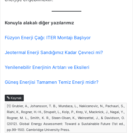
Konuyla alakalı diğer yazılarımız
Füzyon Enerji Çağı: ITER Montajı Başlıyor
Jeotermal Enerji Sandığımız Kadar Çevreci mi?
Yenilenebilir Enerjinin Artıları ve Eksileri
Güneş Enerjisi Tamamen Temiz Enerji midir?
Kaynak
[1] Grubler, A., Johansson, T. B., Mundaca, L., Nakicenovic, N., Pachauri, S.,
Riahi, K., Rogner, H.-H., Strupeit, L., Kolp, P., Krey, V., Macknick, J., Nagai, Y.,
Rogner, M. L., Smith, K. R., Steen-Olsen, K., Weinzettel, J., & Davidson, O.
(2012). Global Energy Assessment: Toward a Sustainable Future (1st ed.,
pp.99-150). Cambridge University Press.