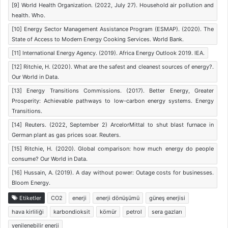
[9] World Health Organization. (2022, July 27). Household air pollution and
health. Who.
[10] Energy Sector Management Assistance Program (ESMAP). (2020). The
State of Access to Modern Energy Cooking Services. World Bank.
[11] International Energy Agency. (2019). Africa Energy Outlook 2019. IEA.
[12] Ritchie, H. (2020). What are the safest and cleanest sources of energy?.
Our World in Data.
[13] Energy Transitions Commissions. (2017). Better Energy, Greater
Prosperity: Achievable pathways to low-carbon energy systems. Energy
Transitions.
[14] Reuters. (2022, September 2) ArcelorMittal to shut blast furnace in
German plant as gas prices soar. Reuters.
[15] Ritchie, H. (2020). Global comparison: how much energy do people
consume? Our World in Data.
[16] Hussain, A. (2019). A day without power: Outage costs for businesses.
Bloom Energy.
Etiketler
CO2
enerji
enerji dönüşümü
güneş enerjisi
hava kirliliği
karbondioksit
kömür
petrol
sera gazları
yenilenebilir enerji