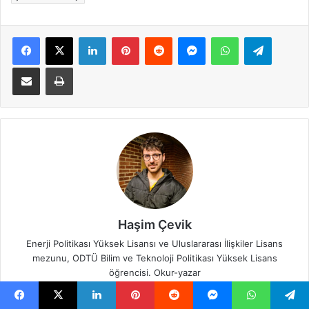
Facebook
X
LinkedIn
Pinterest
Reddit
Messenger
WhatsApp
Telegra
E-Posta ile paylaş
Yazdır
Haşim Çevik
Enerji Politikası Yüksek Lisansı ve Uluslararası İlişkiler Lisans
mezunu, ODTÜ Bilim ve Teknoloji Politikası Yüksek Lisans
öğrencisi. Okur-yazar
Facebook
X
LinkedIn
Pinterest
Reddit
Messenger
WhatsApp
Telegram