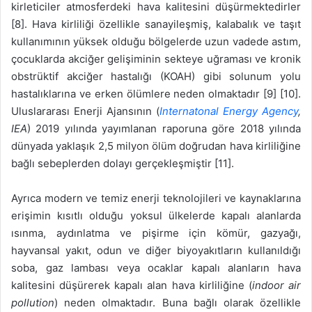
kirleticiler atmosferdeki hava kalitesini düşürmektedirler
[8]. Hava kirliliği özellikle sanayileşmiş, kalabalık ve taşıt
kullanımının yüksek olduğu bölgelerde uzun vadede astım,
çocuklarda akciğer gelişiminin sekteye uğraması ve kronik
obstrüktif akciğer hastalığı (KOAH) gibi solunum yolu
hastalıklarına ve erken ölümlere neden olmaktadır [9] [10].
Uluslararası Enerji Ajansının (
Internatonal Energy Agency
,
IEA
) 2019 yılında yayımlanan raporuna göre 2018 yılında
dünyada yaklaşık 2,5 milyon ölüm doğrudan hava kirliliğine
bağlı sebeplerden dolayı gerçekleşmiştir [11].
Ayrıca modern ve temiz enerji teknolojileri ve kaynaklarına
erişimin kısıtlı olduğu yoksul ülkelerde kapalı alanlarda
ısınma, aydınlatma ve pişirme için kömür, gazyağı,
hayvansal yakıt, odun ve diğer biyoyakıtların kullanıldığı
soba, gaz lambası veya ocaklar kapalı alanların hava
kalitesini düşürerek kapalı alan hava kirliliğine (
indoor air
pollution
) neden olmaktadır. Buna bağlı olarak özellikle