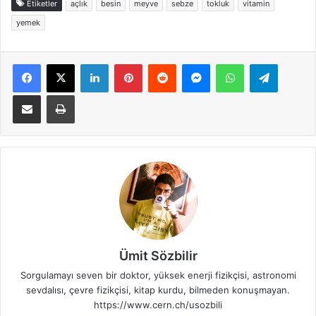
Etiketler
açlık
besin
meyve
sebze
tokluk
vitamin
yemek
Facebook
X
LinkedIn
Pinterest
Reddit
Messenger
WhatsApp
Telegra
E-Posta ile paylaş
Yazdır
Ümit Sözbilir
Sorgulamayı seven bir doktor, yüksek enerji fizikçisi, astronomi
sevdalısı, çevre fizikçisi, kitap kurdu, bilmeden konuşmayan.
https://www.cern.ch/usozbili