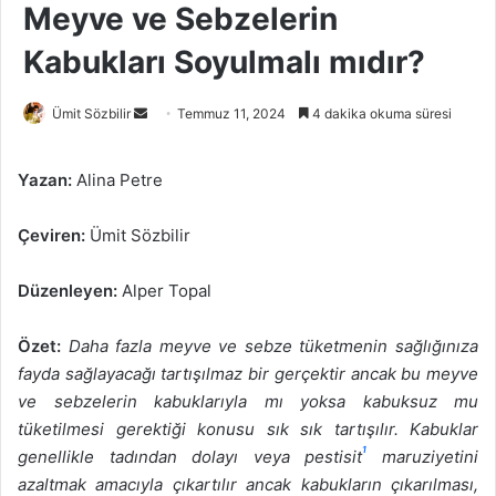
Meyve ve Sebzelerin
Kabukları Soyulmalı mıdır?
Bir
Ümit Sözbilir
Temmuz 11, 2024
4 dakika okuma süresi
e-
posta
Yazan:
Alina Petre
göndermek
Çeviren:
Ümit Sözbilir
Düzenleyen:
Alper Topal
Özet:
Daha fazla meyve ve sebze tüketmenin sağlığınıza
fayda sağlayacağı tartışılmaz bir gerçektir ancak bu meyve
ve sebzelerin kabuklarıyla mı yoksa kabuksuz mu
tüketilmesi gerektiği konusu sık sık tartışılır. Kabuklar
1
genellikle tadından dolayı veya pestisit
maruziyetini
azaltmak amacıyla çıkartılır ancak kabukların çıkarılması,