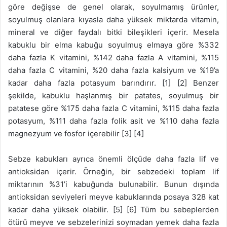
göre değişse de genel olarak, soyulmamış ürünler,
soyulmuş olanlara kıyasla daha yüksek miktarda vitamin,
mineral ve diğer faydalı bitki bileşikleri içerir. Mesela
kabuklu bir elma kabuğu soyulmuş elmaya göre %332
daha fazla K vitamini, %142 daha fazla A vitamini, %115
daha fazla C vitamini, %20 daha fazla kalsiyum ve %19’a
kadar daha fazla potasyum barındırır. [1] [2] Benzer
şekilde, kabuklu haşlanmış bir patates, soyulmuş bir
patatese göre %175 daha fazla C vitamini, %115 daha fazla
potasyum, %111 daha fazla folik asit ve %110 daha fazla
magnezyum ve fosfor içerebilir [3] [4]
Sebze kabukları ayrıca önemli ölçüde daha fazla lif ve
antioksidan içerir. Örneğin, bir sebzedeki toplam lif
miktarının %31’i kabuğunda bulunabilir. Bunun dışında
antioksidan seviyeleri meyve kabuklarında posaya 328 kat
kadar daha yüksek olabilir. [5] [6] Tüm bu sebeplerden
ötürü meyve ve sebzelerinizi soymadan yemek daha fazla