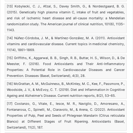
[13] Kobylecki, C. J., Afzal, S., Davey Smith, G., & Nordestgaard, B. G.
(2015). Genetically high plasma vitamin C, intake of fruit and vegetables,
and risk of ischemic heart disease and all-cause mortality: a Mendelian
randomization study. The American journal of clinical nutrition, 101(6), 1135–
1143.
[14] Núñez-Córdoba, J. M., & Martínez-González, M. A. (2011). Antioxidant
vitamins and cardiovascular disease. Current topics in medicinal chemistry,
11(14), 1861–1869.
[15] Griffiths, K., Aggarwal, B. B., Singh, R. B., Buttar, H. S., Wilson, D., & De
Meester, F. (2016). Food Antioxidants and Their Anti-Inflammatory
Properties: A Potential Role in Cardiovascular Diseases and Cancer
Prevention. Diseases (Basel, Switzerland), 4(3), 28.
[16] McGrattan, A. M., McGuinness, B., McKinley, M. C., Kee, F., Passmore, P.,
Woodside, J. V., & McEvoy, C. T. (2019). Diet and Inflammation in Cognitive
Ageing and Alzheimer's Disease. Current nutrition reports, 8(2), 53–65.
[17] Costanzo, G., Vitale, E., Iesce, M. R., Naviglio, D., Amoresano, A.,
Fontanarosa, C., Spinelli, M., Ciaravolo, M., & Arena, C. (2022). Antioxidant
Properties of Pulp, Peel and Seeds of Phlegrean Mandarin (Citrus reticulata
Blanco) at Different Stages of Fruit Ripening. Antioxidants (Basel,
Switzerland), 11(2), 187.