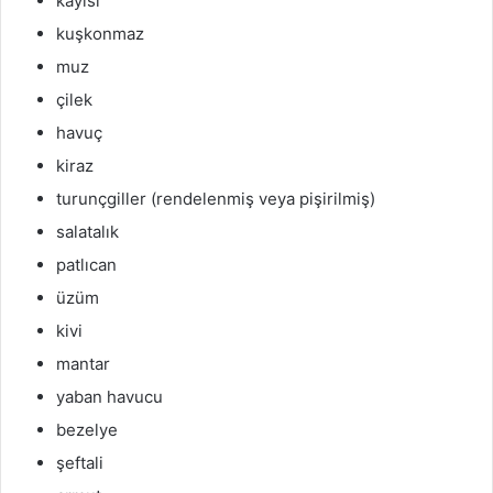
kayısı
kuşkonmaz
muz
çilek
havuç
kiraz
turunçgiller (rendelenmiş veya pişirilmiş)
salatalık
patlıcan
üzüm
kivi
mantar
yaban havucu
bezelye
şeftali