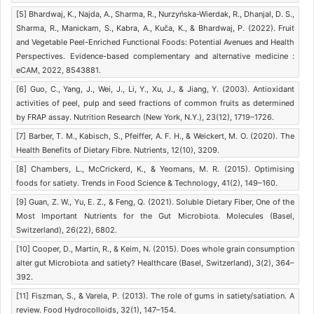
[5] Bhardwaj, K., Najda, A., Sharma, R., Nurzyńska-Wierdak, R., Dhanjal, D. S.,
Sharma, R., Manickam, S., Kabra, A., Kuča, K., & Bhardwaj, P. (2022). Fruit
and Vegetable Peel-Enriched Functional Foods: Potential Avenues and Health
Perspectives. Evidence-based complementary and alternative medicine :
eCAM, 2022, 8543881.
[6] Guo, C., Yang, J., Wei, J., Li, Y., Xu, J., & Jiang, Y. (2003). Antioxidant
activities of peel, pulp and seed fractions of common fruits as determined
by FRAP assay. Nutrition Research (New York, N.Y.), 23(12), 1719–1726.
[7] Barber, T. M., Kabisch, S., Pfeiffer, A. F. H., & Weickert, M. O. (2020). The
Health Benefits of Dietary Fibre. Nutrients, 12(10), 3209.
[8] Chambers, L., McCrickerd, K., & Yeomans, M. R. (2015). Optimising
foods for satiety. Trends in Food Science & Technology, 41(2), 149–160.
[9] Guan, Z. W., Yu, E. Z., & Feng, Q. (2021). Soluble Dietary Fiber, One of the
Most Important Nutrients for the Gut Microbiota. Molecules (Basel,
Switzerland), 26(22), 6802.
[10] Cooper, D., Martin, R., & Keim, N. (2015). Does whole grain consumption
alter gut Microbiota and satiety? Healthcare (Basel, Switzerland), 3(2), 364–
392.
[11] Fiszman, S., & Varela, P. (2013). The role of gums in satiety/satiation. A
review. Food Hydrocolloids, 32(1), 147–154.