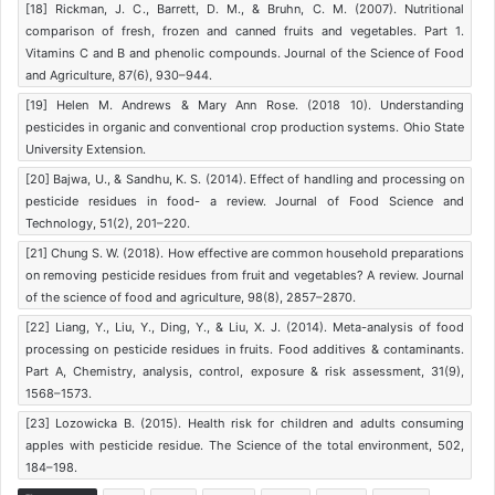
[18] Rickman, J. C., Barrett, D. M., & Bruhn, C. M. (2007). Nutritional
comparison of fresh, frozen and canned fruits and vegetables. Part 1.
Vitamins C and B and phenolic compounds. Journal of the Science of Food
and Agriculture, 87(6), 930–944.
[19] Helen M. Andrews & Mary Ann Rose. (2018 10). Understanding
pesticides in organic and conventional crop production systems. Ohio State
University Extension.
[20] Bajwa, U., & Sandhu, K. S. (2014). Effect of handling and processing on
pesticide residues in food- a review. Journal of Food Science and
Technology, 51(2), 201–220.
[21] Chung S. W. (2018). How effective are common household preparations
on removing pesticide residues from fruit and vegetables? A review. Journal
of the science of food and agriculture, 98(8), 2857–2870.
[22] Liang, Y., Liu, Y., Ding, Y., & Liu, X. J. (2014). Meta-analysis of food
processing on pesticide residues in fruits. Food additives & contaminants.
Part A, Chemistry, analysis, control, exposure & risk assessment, 31(9),
1568–1573.
[23] Lozowicka B. (2015). Health risk for children and adults consuming
apples with pesticide residue. The Science of the total environment, 502,
184–198.