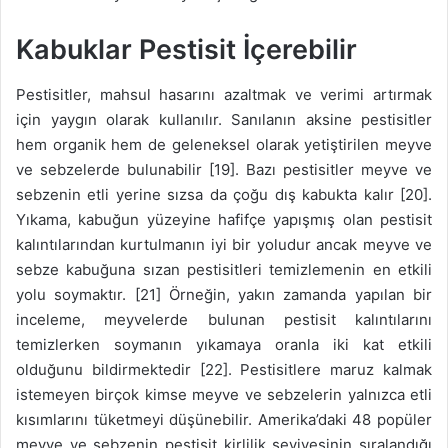
Kabuklar Pestisit İçerebilir
Pestisitler, mahsul hasarını azaltmak ve verimi artırmak
için yaygın olarak kullanılır. Sanılanın aksine pestisitler
hem organik hem de geleneksel olarak yetiştirilen meyve
ve sebzelerde bulunabilir [19]. Bazı pestisitler meyve ve
sebzenin etli yerine sızsa da çoğu dış kabukta kalır [20].
Yıkama, kabuğun yüzeyine hafifçe yapışmış olan pestisit
kalıntılarından kurtulmanın iyi bir yoludur ancak meyve ve
sebze kabuğuna sızan pestisitleri temizlemenin en etkili
yolu soymaktır. [21] Örneğin, yakın zamanda yapılan bir
inceleme, meyvelerde bulunan pestisit kalıntılarını
temizlerken soymanın yıkamaya oranla iki kat etkili
olduğunu bildirmektedir [22]. Pestisitlere maruz kalmak
istemeyen birçok kimse meyve ve sebzelerin yalnızca etli
kısımlarını tüketmeyi düşünebilir. Amerika’daki 48 popüler
meyve ve sebzenin pestisit kirlilik seviyesinin sıralandığı