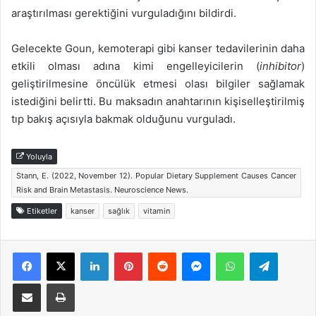
araştırılması gerektiğini vurguladığını bildirdi.
Gelecekte Goun, kemoterapi gibi kanser tedavilerinin daha
etkili olması adına kimi engelleyicilerin (
inhibitor
)
geliştirilmesine öncülük etmesi olası bilgiler sağlamak
istediğini belirtti. Bu maksadın anahtarının kişiselleştirilmiş
tıp bakış açısıyla bakmak olduğunu vurguladı.
Yoluyla
Stann, E. (2022, November 12). Popular Dietary Supplement Causes Cancer
Risk and Brain Metastasis. Neuroscience News.
Etiketler
kanser
sağlık
vitamin
Facebook
X
LinkedIn
Pinterest
Reddit
Messenger
WhatsApp
Telegra
E-Posta ile paylaş
Yazdır