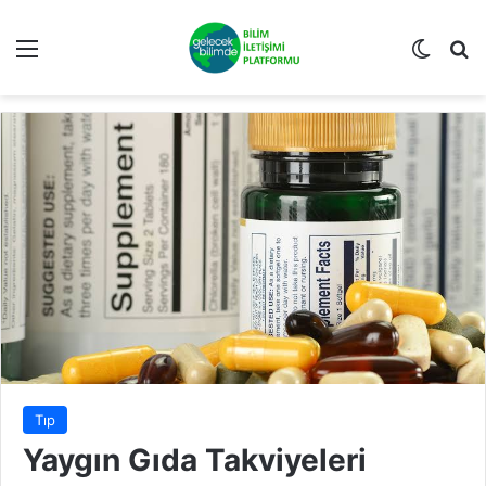
Menü
Dış gö
Ar
Tıp
Yaygın Gıda Takviyeleri