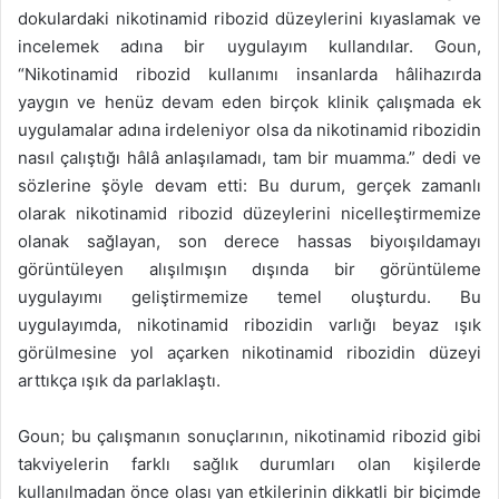
dokulardaki nikotinamid ribozid düzeylerini kıyaslamak ve
incelemek adına bir uygulayım kullandılar. Goun,
“Nikotinamid ribozid kullanımı insanlarda hâlihazırda
yaygın ve henüz devam eden birçok klinik çalışmada ek
uygulamalar adına irdeleniyor olsa da nikotinamid ribozidin
nasıl çalıştığı hâlâ anlaşılamadı, tam bir muamma.” dedi ve
sözlerine şöyle devam etti: Bu durum, gerçek zamanlı
olarak nikotinamid ribozid düzeylerini nicelleştirmemize
olanak sağlayan, son derece hassas biyoışıldamayı
görüntüleyen alışılmışın dışında bir görüntüleme
uygulayımı geliştirmemize temel oluşturdu. Bu
uygulayımda, nikotinamid ribozidin varlığı beyaz ışık
görülmesine yol açarken nikotinamid ribozidin düzeyi
arttıkça ışık da parlaklaştı.
Goun; bu çalışmanın sonuçlarının, nikotinamid ribozid gibi
takviyelerin farklı sağlık durumları olan kişilerde
kullanılmadan önce olası yan etkilerinin dikkatli bir biçimde