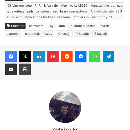
[3] Van der Weel, F. R., & Van der Meer, A. L. (2024). Handwriting but not
typewriting leads to widespread brain connectivity: A high-density EEG
study with implications for the classroom. Frontiers in Psychology, 14.
Etiketler
astronomi
Ay
bbh
bilimde bu hafta
evren
Japonya
not almak
uzay
X kuşağı
Y kuşağı
Z kuşağı
Facebook
X
LinkedIn
Pinterest
Reddit
Messenger
WhatsApp
Telegra
E-Posta ile paylaş
Yazdır
Aybüke Er