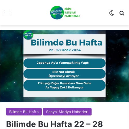
Menü
Dış gö
Ar
Bilimde Bu Hafta
Sosyal Medya Haberleri
Bilimde Bu Hafta 22 – 28