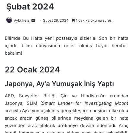
Şubat 2024
Bir
Aybüke Er
Şubat 29, 2024
1 dakika okuma süresi
e-
posta
Bilimde Bu Hafta yeni postasıyla sizlerle! Son bir hafta
göndermek
içinde bilim dünyasında neler olmuş haydi beraber
bakalım!
22 Ocak 2024
Japonya, Ay’a Yumuşak İniş Yaptı
ABD, Sovyetler Birliği, Çin ve Hindistan’ın ardından
Japonya, SLIM (
Smart Lander for Investigating Moon
)
aracıyla Ay’a yumuşak iniş gerçekleştiren beşinci ülke oldu
ancak aracın güneş pillerinde meydana gelen bir hata
yüzünden araç elektrik üretmeye devam edemedi. Araç
kendi bataryasıyla yalnızca birkaç saat daha çalışabildi.