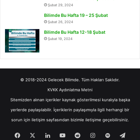
Şubat 29, 2024
Bilimde Bu Hafta 19 – 25 Şubat
Şubat 26, 2024
Bilimde Bu Hafta 12-18 Şubat
Şubat 19, 2024
© 2018-2024 Gelecek Bilimde. Tüm Hakları Saklıdır.
KVKK Aydınlatma Metni
Sitemizden alınan içerikler kaynak gösterilmesi kuralıyla başka
yerlerde paylaşılabilir. İçeriklerin paylaşımıyla ilgili herhangi bir
sorun için
iletişim
sayfasından bizimle iletişime geçebilirsiniz.
Facebook
X
LinkedIn
YouTube
Reddit
Instagram
Spotify
Tele