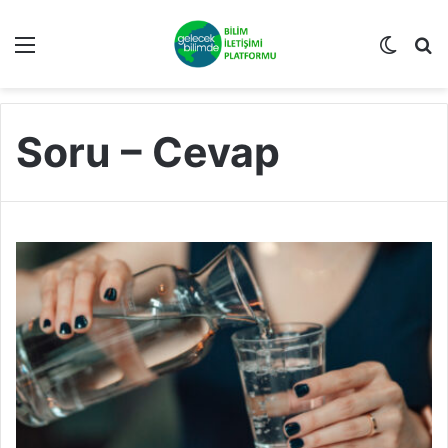
Menü
Dış gö
A
Soru – Cevap