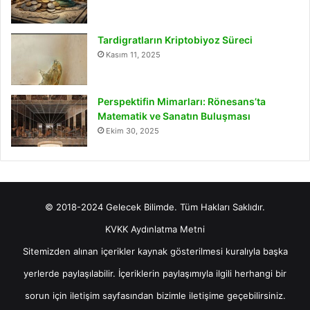
Tardigratların Kriptobiyoz Süreci
Kasım 11, 2025
Perspektifin Mimarları: Rönesans’ta
Matematik ve Sanatın Buluşması
Ekim 30, 2025
© 2018-2024 Gelecek Bilimde. Tüm Hakları Saklıdır.
KVKK Aydınlatma Metni
Sitemizden alınan içerikler kaynak gösterilmesi kuralıyla başka
yerlerde paylaşılabilir. İçeriklerin paylaşımıyla ilgili herhangi bir
sorun için
iletişim
sayfasından bizimle iletişime geçebilirsiniz.