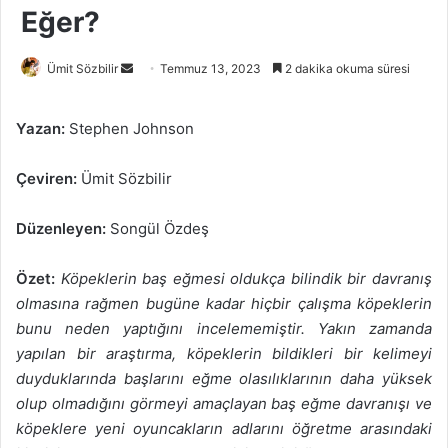
Eğer?
Bir
Ümit Sözbilir
Temmuz 13, 2023
2 dakika okuma süresi
e-
posta
Yazan:
Stephen Johnson
göndermek
Çeviren:
Ümit Sözbilir
Düzenleyen:
Songül Özdeş
Özet:
Köpeklerin baş eğmesi oldukça bilindik bir davranış
olmasına rağmen bugüne kadar hiçbir çalışma köpeklerin
bunu neden yaptığını incelememiştir. Yakın zamanda
yapılan bir araştırma, köpeklerin bildikleri bir kelimeyi
duyduklarında başlarını eğme olasılıklarının daha yüksek
olup olmadığını görmeyi amaçlayan baş eğme davranışı ve
köpeklere yeni oyuncakların adlarını öğretme arasındaki