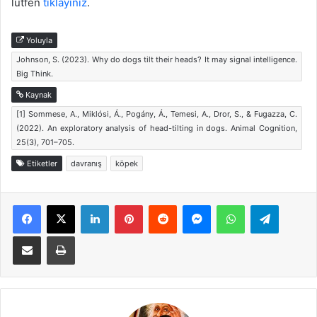
lütfen
tıklayınız
.
Yoluyla
Johnson, S. (2023). Why do dogs tilt their heads? It may signal intelligence.
Big Think.
Kaynak
[1] Sommese, A., Miklósi, Á., Pogány, Á., Temesi, A., Dror, S., & Fugazza, C.
(2022). An exploratory analysis of head-tilting in dogs. Animal Cognition,
25(3), 701–705.
Etiketler
davranış
köpek
Facebook
X
LinkedIn
Pinterest
Reddit
Messenger
WhatsApp
Telegra
E-Posta ile paylaş
Yazdır