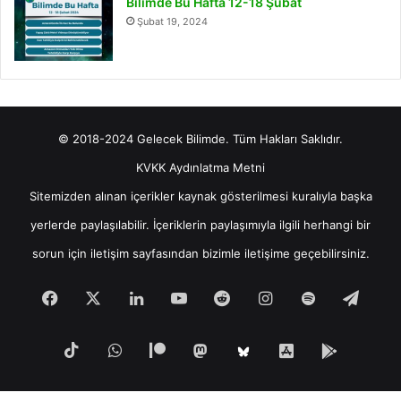
Bilimde Bu Hafta 12-18 Şubat
Şubat 19, 2024
© 2018-2024 Gelecek Bilimde. Tüm Hakları Saklıdır.
KVKK Aydınlatma Metni
Sitemizden alınan içerikler kaynak gösterilmesi kuralıyla başka
yerlerde paylaşılabilir. İçeriklerin paylaşımıyla ilgili herhangi bir
sorun için
iletişim
sayfasından bizimle iletişime geçebilirsiniz.
Facebook
X
LinkedIn
YouTube
Reddit
Instagram
Spotify
Tele
TikTok
WhatsApp
Patreon
Mastodon
iOS
Android
Bluesky
Uygulamamız
Uygula