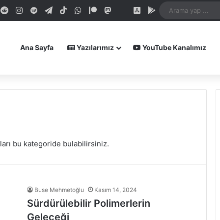
dIn
ouTube
Reddit
Instagram
Spotify
Telegram
TikTok
WhatsApp
Patreon
Mastodon
Bluesky
iOS Uygulamamız
Android Uygula
Ana Sayfa
Yazılarımız
YouTube Kanalımız
ları bu kategoride bulabilirsiniz.
Buse Mehmetoğlu
Kasım 14, 2024
Sürdürülebilir Polimerlerin
Geleceği