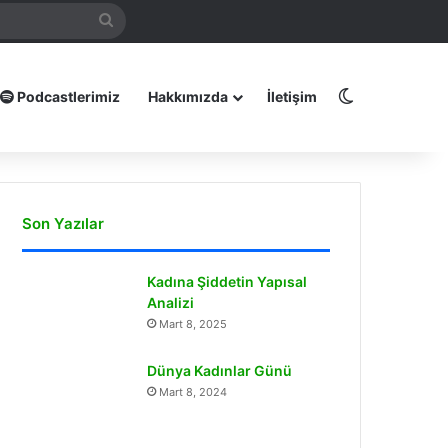
mamız
Arama
yap
...
Dış görünüm
Podcastlerimiz
Hakkımızda
İletişim
Son Yazılar
Kadına Şiddetin Yapısal
Analizi
Mart 8, 2025
Dünya Kadınlar Günü
Mart 8, 2024