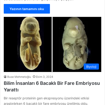
Yazının tamamını oku
Biyoloji
Buse Mehmetoğlu
Ekim 3, 2024
Bilim İnsanları 6 Bacaklı Bir Fare Embriyosu
Yarattı
Bir reseptör proteinin gen ekspresyonu üzerindeki etkisi
araştırılırken 6 bacaklı bir fare embriyosu üretilmiş oldu.