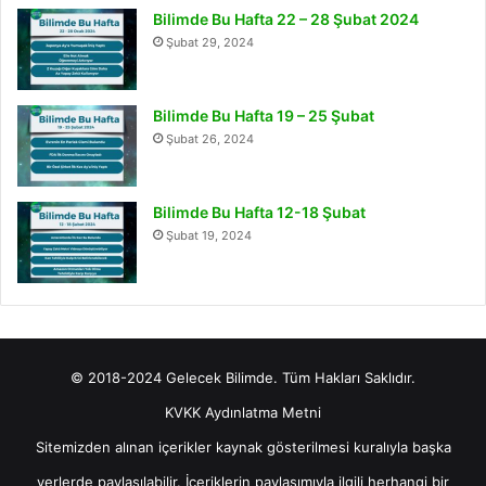
Bilimde Bu Hafta 22 – 28 Şubat 2024
Şubat 29, 2024
Bilimde Bu Hafta 19 – 25 Şubat
Şubat 26, 2024
Bilimde Bu Hafta 12-18 Şubat
Şubat 19, 2024
© 2018-2024 Gelecek Bilimde. Tüm Hakları Saklıdır.
KVKK Aydınlatma Metni
Sitemizden alınan içerikler kaynak gösterilmesi kuralıyla başka
yerlerde paylaşılabilir. İçeriklerin paylaşımıyla ilgili herhangi bir