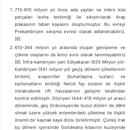
715-610 milyon yıl önce ada yayları ve mikro kıta
parçaları levha tektoniği ile sıkıştırılarak Arap
plakasının taban kayasını oluşturmuştur. Bu evreyi
Prekambriyen sıkışma evresi olarak adlandırabiliriz.
[8]
610-364 milyon yıl arasında oluşan genişleme ve
çökme olaylarını da ikinci evre olarak tanımlayabiliriz
[8]. İnfra-kambriyen yani Ediyakaran (635 Milyon yıl)-
Kambriyen (541 milyon yıl) geçiş dönemi çökellerinin
birikimi, evaporitler (buharlaşma tuzları) ve
karbonatların biriktiği Necid fay sistemi ile ilişkili
intrakratonik rift havzalarının gelişimi tarafından
kontrol edilmiştir. Silüriyen (444-419 milyon yıl arası)
döneminde, geç Ordovisyen’de buzul dizileri de dâhil
olmak üzere yüksek enlemlerdeki çökelme ile ilişkili
önemli bir kaynak kaya dizisi biriktirmiştir. Çünkü Irak
bu dönem içerisinde Gondwana kıtasının kuzeyinde