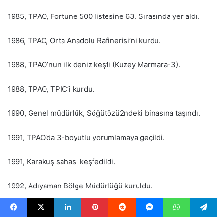
1985, TPAO, Fortune 500 listesine 63. Sırasında yer aldı.
1986, TPAO, Orta Anadolu Rafinerisi’ni kurdu.
1988, TPAO’nun ilk deniz keşfi (Kuzey Marmara-3).
1988, TPAO, TPIC’i kurdu.
1990, Genel müdürlük, Söğütözü2ndeki binasına taşındı.
1991, TPAO’da 3-boyutlu yorumlamaya geçildi.
1991, Karakuş sahası keşfedildi.
1992, Adıyaman Bölge Müdürlüğü kuruldu.
1993, TPAO, Kazaktürkmunay şirketini kurdu.
Facebook
X
LinkedIn
Pinterest
Reddit
Messenger
WhatsApp
Telegram