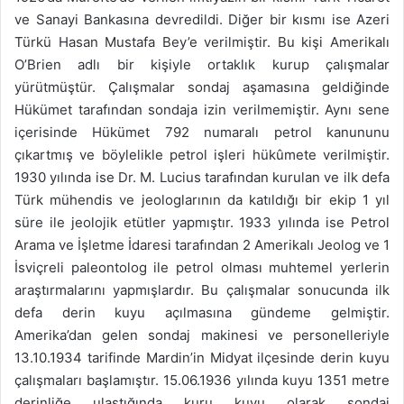
ve Sanayi Bankasına devredildi. Diğer bir kısmı ise Azeri
Türkü Hasan Mustafa Bey’e verilmiştir. Bu kişi Amerikalı
O’Brien adlı bir kişiyle ortaklık kurup çalışmalar
yürütmüştür. Çalışmalar sondaj aşamasına geldiğinde
Hükümet tarafından sondaja izin verilmemiştir. Aynı sene
içerisinde Hükümet 792 numaralı petrol kanununu
çıkartmış ve böylelikle petrol işleri hükûmete verilmiştir.
1930 yılında ise Dr. M. Lucius tarafından kurulan ve ilk defa
Türk mühendis ve jeologlarının da katıldığı bir ekip 1 yıl
süre ile jeolojik etütler yapmıştır. 1933 yılında ise Petrol
Arama ve İşletme İdaresi tarafından 2 Amerikalı Jeolog ve 1
İsviçreli paleontolog ile petrol olması muhtemel yerlerin
araştırmalarını yapmışlardır. Bu çalışmalar sonucunda ilk
defa derin kuyu açılmasına gündeme gelmiştir.
Amerika’dan gelen sondaj makinesi ve personelleriyle
13.10.1934 tarifinde Mardin’in Midyat ilçesinde derin kuyu
çalışmaları başlamıştır. 15.06.1936 yılında kuyu 1351 metre
derinliğe ulaştığında kuru kuyu olarak sondaj