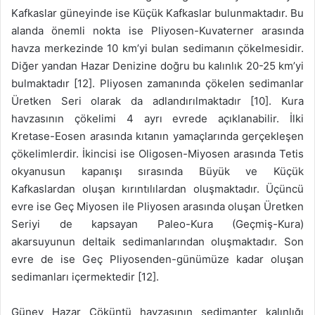
Kafkaslar güneyinde ise Küçük Kafkaslar bulunmaktadır. Bu
alanda önemli nokta ise Pliyosen-Kuvaterner arasında
havza merkezinde 10 km’yi bulan sedimanın çökelmesidir.
Diğer yandan Hazar Denizine doğru bu kalınlık 20-25 km’yi
bulmaktadır [12]. Pliyosen zamanında çökelen sedimanlar
Üretken Seri olarak da adlandırılmaktadır [10]. Kura
havzasının çökelimi 4 ayrı evrede açıklanabilir. İlki
Kretase-Eosen arasında kıtanın yamaçlarında gerçekleşen
çökelimlerdir. İkincisi ise Oligosen-Miyosen arasında Tetis
okyanusun kapanışı sırasında Büyük ve Küçük
Kafkaslardan oluşan kırıntılılardan oluşmaktadır. Üçüncü
evre ise Geç Miyosen ile Pliyosen arasında oluşan Üretken
Seriyi de kapsayan Paleo-Kura (Geçmiş-Kura)
akarsuyunun deltaik sedimanlarından oluşmaktadır. Son
evre de ise Geç Pliyosenden-günümüze kadar oluşan
sedimanları içermektedir [12].
Güney Hazar Çöküntü havzasının sedimanter kalınlığı