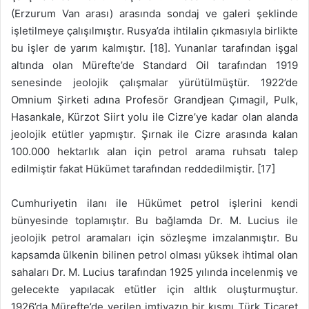
(Erzurum Van arası) arasında sondaj ve galeri şeklinde
işletilmeye çalışılmıştır. Rusya’da ihtilalin çıkmasıyla birlikte
bu işler de yarım kalmıştır. [18]. Yunanlar tarafından işgal
altında olan Mürefte’de Standard Oil tarafından 1919
senesinde jeolojik çalışmalar yürütülmüştür. 1922’de
Omnium Şirketi adına Profesör Grandjean Çımagil, Pulk,
Hasankale, Kürzot Siirt yolu ile Cizre’ye kadar olan alanda
jeolojik etütler yapmıştır. Şırnak ile Cizre arasında kalan
100.000 hektarlık alan için petrol arama ruhsatı talep
edilmiştir fakat Hükümet tarafından reddedilmiştir. [17]
Cumhuriyetin ilanı ile Hükümet petrol işlerini kendi
bünyesinde toplamıştır. Bu bağlamda Dr. M. Lucius ile
jeolojik petrol aramaları için sözleşme imzalanmıştır. Bu
kapsamda ülkenin bilinen petrol olması yüksek ihtimal olan
sahaları Dr. M. Lucius tarafından 1925 yılında incelenmiş ve
gelecekte yapılacak etütler için altlık oluşturmuştur.
1926’da Mürefte’de verilen imtiyazın bir kısmı Türk Ticaret