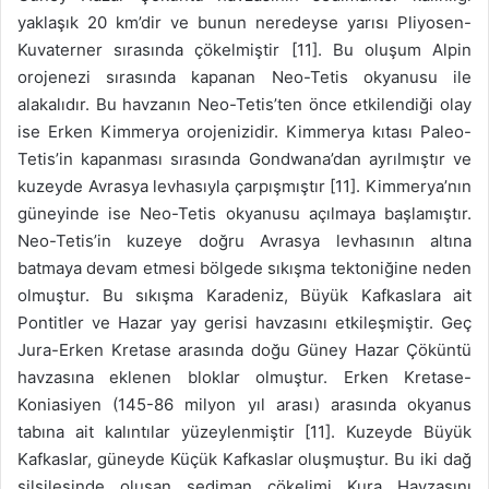
yaklaşık 20 km’dir ve bunun neredeyse yarısı Pliyosen-
Kuvaterner sırasında çökelmiştir [11]. Bu oluşum Alpin
orojenezi sırasında kapanan Neo-Tetis okyanusu ile
alakalıdır. Bu havzanın Neo-Tetis’ten önce etkilendiği olay
ise Erken Kimmerya orojenizidir. Kimmerya kıtası Paleo-
Tetis’in kapanması sırasında Gondwana’dan ayrılmıştır ve
kuzeyde Avrasya levhasıyla çarpışmıştır [11]. Kimmerya’nın
güneyinde ise Neo-Tetis okyanusu açılmaya başlamıştır.
Neo-Tetis’in kuzeye doğru Avrasya levhasının altına
batmaya devam etmesi bölgede sıkışma tektoniğine neden
olmuştur. Bu sıkışma Karadeniz, Büyük Kafkaslara ait
Pontitler ve Hazar yay gerisi havzasını etkileşmiştir. Geç
Jura-Erken Kretase arasında doğu Güney Hazar Çöküntü
havzasına eklenen bloklar olmuştur. Erken Kretase-
Koniasiyen (145-86 milyon yıl arası) arasında okyanus
tabına ait kalıntılar yüzeylenmiştir [11]. Kuzeyde Büyük
Kafkaslar, güneyde Küçük Kafkaslar oluşmuştur. Bu iki dağ
silsilesinde oluşan sediman çökelimi Kura Havzasını