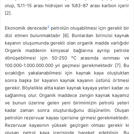
olup, %11-15 arası hidrojen ve %83-87 arası karbon içerir
[2].
2
Ekonomik derecede
petrolün oluşabilmesi için gerekli bir
dizi etmen bulunmaktadır [6]. Bunlardan birincisi kaynak
kayanın oluşumunda gerekli olan organik madde varlığıdır
Organik maddenin kimyasal bağlarına ayrılıp petrole
dönüşebilmesi için 50-250 °C arasında ısınması ve
100.000-1.000.000.000 yıl geçmesi gerekmektedir [7]. Bu
sıcaklığın yakalanabilmesi için kaynak kaya oluştuktan
sonra başka bir kayanın kaynak kayanın üstünü örtmesi
gerekir. Böylelikle altta kalan kaynak kayaya yeteri kadar ısı
sağlanmış olur. Organik maddece zengin kaynak kayamız
ve bunun üzerine gelen yeni birimimizin petrolü yeteri
kadar zaman sonra oluşturduğunu düşünelim. Oluşan
petrolün rezervuar kayası içerisine girmesi gerekmektedir.
Rezervuar kayasının yüksek geçirgen olması gerekir ki
oluşan petrol kaya içerisinde hareket edebilsin. Bu