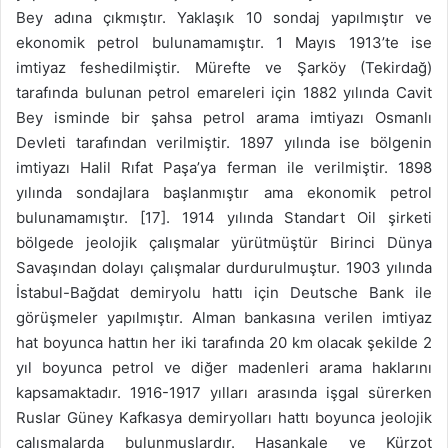
Bey adına çıkmıştır. Yaklaşık 10 sondaj yapılmıştır ve
ekonomik petrol bulunamamıştır. 1 Mayıs 1913’te ise
imtiyaz feshedilmiştir. Mürefte ve Şarköy (Tekirdağ)
tarafında bulunan petrol emareleri için 1882 yılında Cavit
Bey isminde bir şahsa petrol arama imtiyazı Osmanlı
Devleti tarafından verilmiştir. 1897 yılında ise bölgenin
imtiyazı Halil Rıfat Paşa’ya ferman ile verilmiştir. 1898
yılında sondajlara başlanmıştır ama ekonomik petrol
bulunamamıştır. [17]. 1914 yılında Standart Oil şirketi
bölgede jeolojik çalışmalar yürütmüştür Birinci Dünya
Savaşından dolayı çalışmalar durdurulmuştur. 1903 yılında
İstabul-Bağdat demiryolu hattı için Deutsche Bank ile
görüşmeler yapılmıştır. Alman bankasına verilen imtiyaz
hat boyunca hattın her iki tarafında 20 km olacak şekilde 2
yıl boyunca petrol ve diğer madenleri arama haklarını
kapsamaktadır. 1916-1917 yılları arasında işgal sürerken
Ruslar Güney Kafkasya demiryolları hattı boyunca jeolojik
çalışmalarda bulunmuşlardır. Hasankale ve Kürzot