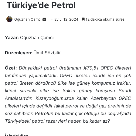
Türkiye’de Petrol
Bir
Oğuzhan Çamcı
Eylül 12, 2024
12 dakika okuma süresi
e-
posta
Yazar:
Oğuzhan Çamcı
göndermek
Düzenleyen:
Ümit Sözbilir
Özet:
Dünya’daki petrol üretiminin %79,5’i OPEC ülkeleri
tarafından yapılmaktadır. OPEC ülkeleri içinde ise en çok
petrol üreten dördüncü ülke ise güney komşumuz Irak’tır.
İkinci sıradaki ülke ise Irak’ın güney komşusu Suudi
Arabistan’dır. Kuzeydoğumuzda kalan Azerbaycan OPEC
ülkeleri içinde değildir fakat petrol ve doğal gaz üretiminde
söz sahibidir. Petrolün bu kadar çok olduğu bu coğrafyada
Türkiye’deki petrol rezervleri neden bu kadar az?