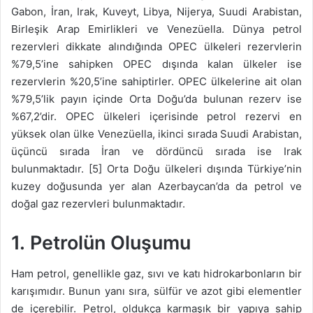
Gabon, İran, Irak, Kuveyt, Libya, Nijerya, Suudi Arabistan,
Birleşik Arap Emirlikleri ve Venezüella. Dünya petrol
rezervleri dikkate alındığında OPEC ülkeleri rezervlerin
%79,5’ine sahipken OPEC dışında kalan ülkeler ise
rezervlerin %20,5’ine sahiptirler. OPEC ülkelerine ait olan
%79,5’lik payın içinde Orta Doğu’da bulunan rezerv ise
%67,2’dir. OPEC ülkeleri içerisinde petrol rezervi en
yüksek olan ülke Venezüella, ikinci sırada Suudi Arabistan,
üçüncü sırada İran ve dördüncü sırada ise Irak
bulunmaktadır. [5] Orta Doğu ülkeleri dışında Türkiye’nin
kuzey doğusunda yer alan Azerbaycan’da da petrol ve
doğal gaz rezervleri bulunmaktadır.
1. Petrolün Oluşumu
Ham petrol, genellikle gaz, sıvı ve katı hidrokarbonların bir
karışımıdır. Bunun yanı sıra, sülfür ve azot gibi elementler
de içerebilir. Petrol, oldukça karmaşık bir yapıya sahip