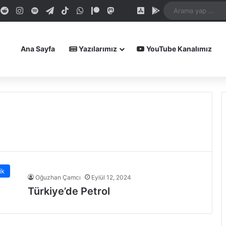
dIn
ouTube
Reddit
Instagram
Spotify
Telegram
TikTok
WhatsApp
Patreon
Mastodon
Bluesky
iOS Uygulamamız
Android Uygula
Ana Sayfa
Yazılarımız
YouTube Kanalımız
ik
Oğuzhan Çamcı
Eylül 12, 2024
Türkiye’de Petrol