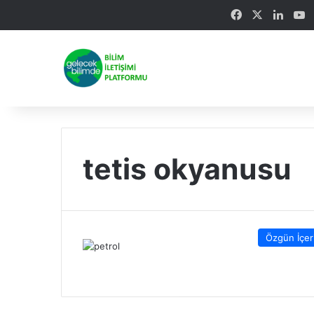
Facebook
X
Linke
Y
tetis okyanusu
Özgün İçer