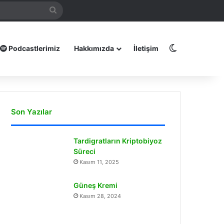
mamız
Arama
yap
...
Dış görünüm
Podcastlerimiz
Hakkımızda
İletişim
Son Yazılar
Tardigratların Kriptobiyoz
Süreci
Kasım 11, 2025
Güneş Kremi
Kasım 28, 2024