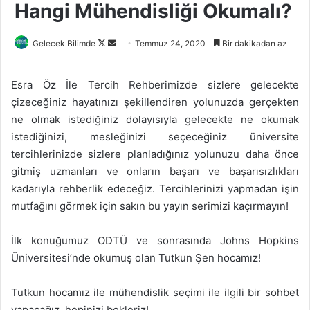
Hangi Mühendisliği Okumalı?
Follow
Bir
Gelecek Bilimde
Temmuz 24, 2020
Bir dakikadan az
on
e-
X
posta
Esra Öz İle Tercih Rehberimizde sizlere gelecekte
göndermek
çizeceğiniz hayatınızı şekillendiren yolunuzda gerçekten
ne olmak istediğiniz dolayısıyla gelecekte ne okumak
istediğinizi, mesleğinizi seçeceğiniz üniversite
tercihlerinizde sizlere planladığınız yolunuzu daha önce
gitmiş uzmanları ve onların başarı ve başarısızlıkları
kadarıyla rehberlik edeceğiz. Tercihlerinizi yapmadan işin
mutfağını görmek için sakın bu yayın serimizi kaçırmayın!
İlk konuğumuz ODTÜ ve sonrasında Johns Hopkins
Üniversitesi’nde okumuş olan Tutkun Şen hocamız!
Tutkun hocamız ile mühendislik seçimi ile ilgili bir sohbet
yapacağız, hepinizi bekleriz!