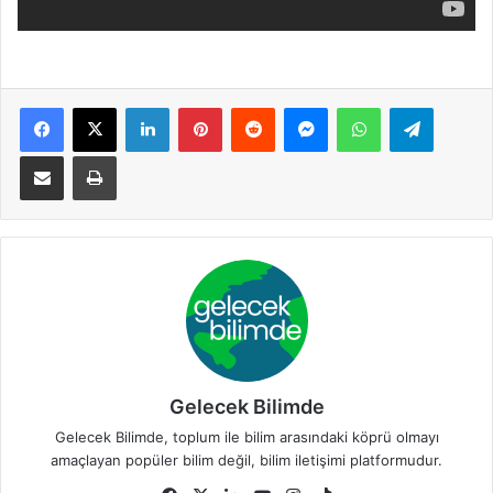
Facebook
X
LinkedIn
Pinterest
Reddit
Messenger
WhatsApp
Telegra
E-Posta ile paylaş
Yazdır
Gelecek Bilimde
Gelecek Bilimde, toplum ile bilim arasındaki köprü olmayı
amaçlayan popüler bilim değil, bilim iletişimi platformudur.