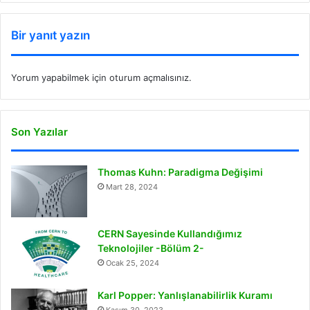
bo
dIn
ub
ra
k
ok
e
m
Bir yanıt yazın
Yorum yapabilmek için
oturum açmalısınız
.
Son Yazılar
Thomas Kuhn: Paradigma Değişimi
Mart 28, 2024
CERN Sayesinde Kullandığımız
Teknolojiler -Bölüm 2-
Ocak 25, 2024
Karl Popper: Yanlışlanabilirlik Kuramı