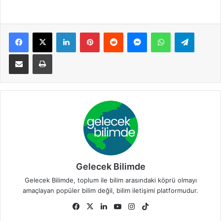
Facebook
X
LinkedIn
Pinterest
Reddit
Messenger
WhatsApp
Telegram
E-Posta ile paylaş
Yazdır
Gelecek Bilimde
Gelecek Bilimde, toplum ile bilim arasındaki köprü olmayı
amaçlayan popüler bilim değil, bilim iletişimi platformudur.
Fa
X
Lin
Yo
Ins
Tik
ce
ke
uT
tag
To