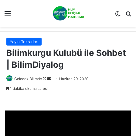
Menü
Dış gö
A
Yayın Tekrarları
Bilimkurgu Kulubü ile Sohbet
| BilimDiyalog
Gelecek Bilimde
F
B
Haziran 29, 2020
o
i
1 dakika okuma süresi
l
r
l
e
o
-
w
p
o
o
n
s