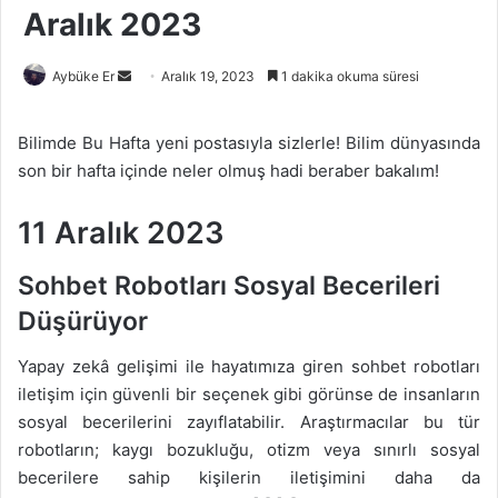
Aralık 2023
Bir
Aybüke Er
Aralık 19, 2023
1 dakika okuma süresi
e-
posta
Bilimde Bu Hafta yeni postasıyla sizlerle! Bilim dünyasında
göndermek
son bir hafta içinde neler olmuş hadi beraber bakalım!
11 Aralık 2023
Sohbet Robotları Sosyal Becerileri
Düşürüyor
Yapay zekâ gelişimi ile hayatımıza giren sohbet robotları
iletişim için güvenli bir seçenek gibi görünse de insanların
sosyal becerilerini zayıflatabilir. Araştırmacılar bu tür
robotların; kaygı bozukluğu, otizm veya sınırlı sosyal
becerilere sahip kişilerin iletişimini daha da