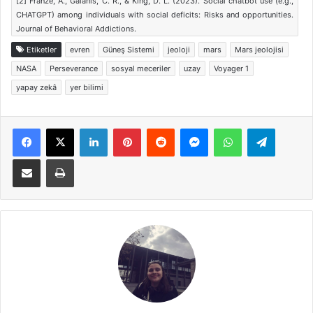
[2] Franze, A., Galanis, C. R., & King, D. L. (2023). Social chatbot use (e.g.,
CHATGPT) among individuals with social deficits: Risks and opportunities.
Journal of Behavioral Addictions.
Etiketler
evren
Güneş Sistemi
jeoloji
mars
Mars jeolojisi
NASA
Perseverance
sosyal meceriler
uzay
Voyager 1
yapay zekâ
yer bilimi
Facebook
X
LinkedIn
Pinterest
Reddit
Messenger
WhatsApp
Telegra
E-Posta ile paylaş
Yazdır