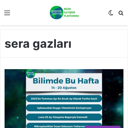
Menü
Dış gö
A
sera gazları