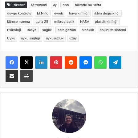
Etiketler
astronomi
Ay
bbh
bilimde bu hafta
duygu kontrolü
El Niño
evreb
hava kirliliği
iklim değişikliği
küresel ısınma
Luna 25
mikroplastik
NASA
plastik kirliliği
Psikoloji
Rusya
sağlık
sera gazları
sıcaklık
solunum sistemi
Uyku
uyku sağlığı
uykusuzluk
uzay
Facebook
X
LinkedIn
Pinterest
Reddit
Messenger
WhatsApp
Telegra
E-Posta ile paylaş
Yazdır