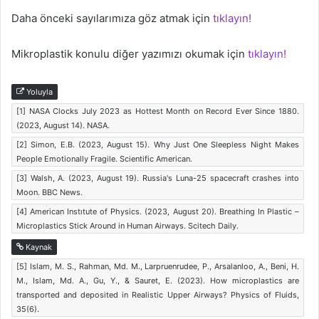
Daha önceki sayılarımıza göz atmak için
tıklayın!
Mikroplastik konulu diğer yazımızı okumak için
tıklayın!
Yoluyla
[1] NASA Clocks July 2023 as Hottest Month on Record Ever Since 1880.
(2023, August 14). NASA.
[2] Simon, E.B. (2023, August 15). Why Just One Sleepless Night Makes
People Emotionally Fragile. Scientific American.
[3] Walsh, A. (2023, August 19). Russia's Luna-25 spacecraft crashes into
Moon. BBC News.
[4] American Instıtute of Physics. (2023, August 20). Breathing In Plastic –
Microplastics Stick Around in Human Airways. Scitech Daily.
Kaynak
[5] Islam, M. S., Rahman, Md. M., Larpruenrudee, P., Arsalanloo, A., Beni, H.
M., Islam, Md. A., Gu, Y., & Sauret, E. (2023). How microplastics are
transported and deposited in Realistic Upper Airways? Physics of Fluids,
35(6).