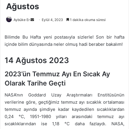
Ağustos
Bir
Aybüke Er
Eylül 4, 2023
1 dakika okuma süresi
e-
posta
Bilimde Bu Hafta yeni postasıyla sizlerle! Son bir hafta
göndermek
içinde bilim dünyasında neler olmuş hadi beraber bakalım!
14 Ağustos 2023
2023’ün Temmuz Ayı En Sıcak Ay
Olarak Tarihe Geçti
NASA’nın Goddard Uzay Araştırmaları Enstitüsünün
verilerine göre, geçtiğimiz temmuz ayı sıcaklık ortalaması
temmuz ayında şimdiye kadar kaydedilen sıcaklıklardan
0,24 °C, 1951-1980 yılları arasındaki temmuz ayı
sıcaklıklarından ise 1,18 °C daha fazlaydı. NASA,