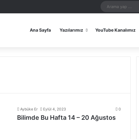
In
uTube
Reddit
Instagram
Spotify
Telegram
TikTok
WhatsApp
Patreon
Bluesky
Mastodon
iOS Uygulamamız
Android Uygulam
Ana Sayfa
Yazılarımız
YouTube Kanalımız
Aybüke Er
Eylül 4, 2023
0
Bilimde Bu Hafta 14 – 20 Ağustos