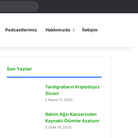
Arama
amız
yap
...
Dış görünümü
Podcastlerimiz
Hakkımızda
İletişim
Son Yazılar
Tardigratların Kriptobiyoz
Süreci
Kasım 11, 2025
Rahim Ağzı Kanserinden
Kaynaklı Ölümler Azalıyor
Ocak 16, 2025