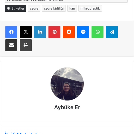
Etiketler
çevre
çevre kirliliği
kan
mikroplastik
Facebook
X
LinkedIn
Pinterest
Reddit
Messenger
WhatsApp
Telegra
E-Posta ile paylaş
Yazdır
Aybüke Er