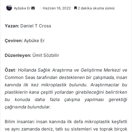
Bir
Aybüke Er
Haziran 16, 2022
2 dakika okuma süresi
e-
posta
Yazan:
Daniel T Cross
göndermek
Çeviren:
Aybüke Er
Düzenleyen:
Ümit Sözbilir
Özet
: Hollanda Sağlık Araştırma ve Geliştirme Merkezi ve
Common Seas
tarafından desteklenen bir çalışmada, insan
kanında ilk kez mikroplastik bulundu. Araştırmacılar bu
plastiklerin kana çeşitli yollardan girebileceğini belirtirken
bu konuda daha fazla çalışma yapılması gerektiği
çağrısında bulundular.
Bilim insanları insan kanında ilk defa mikroplastik keşfetti
ve aynı zamanda deniz, tatlı su sistemleri ve toprak birçok