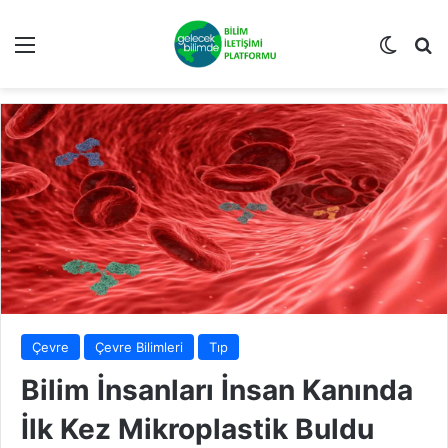
Menü
Dış gö
Ar
Çevre
Çevre Bilimleri
Tıp
Bilim İnsanları İnsan Kanında
İlk Kez Mikroplastik Buldu