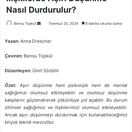
Nasıl Durdurulur?
Bir
Bensu Topkül
Temmuz 25, 2024
8 dakika okuma süresi
e-
posta
Yazan:
Anna Drescher
göndermek
Çeviren:
Bensu Topkül
Düzenleyen:
Ümit Sözbilir
Özet:
Aşırı düşünme hem psikolojik hem de mental
sağlığımızı olumsuz etkileyebilir ve olumsuz düşünme
kalıplarını güçlendirerek çöküntüye yol açabilir. Bu durum
zihinsel sağlığımızı ve ilişkilerimizi olumsuz etkileyebilir.
Ancak aşırı düşünmeyi durdurmak için kullanabileceğimiz
birçok teknik mevcuttur.