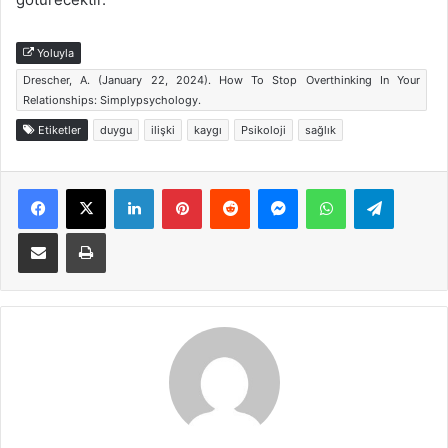
Yoluyla
Drescher, A. (January 22, 2024). How To Stop Overthinking In Your
Relationships: Simplypsychology.
Etiketler
duygu
ilişki
kaygı
Psikoloji
sağlık
Facebook
X
LinkedIn
Pinterest
Reddit
Messenger
WhatsApp
Telegra
E-Posta ile paylaş
Yazdır