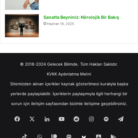
Sanatta Beyniniz: Nörolojik Bir Bakış
Haziran 19, 2025
© 2018-2024 Gelecek Bilimde. Tüm Hakları Saklıdır.
KVKK Aydınlatma Metni
Sitemizden alınan içerikler kaynak gösterilmesi kuralıyla başka
yerlerde paylaşılabilir. İçeriklerin paylaşımıyla ilgili herhangi bir
sorun için
iletişim
sayfasından bizimle iletişime geçebilirsiniz.
Facebook
X
LinkedIn
YouTube
Reddit
Instagram
Spotify
Tele
TikTok
WhatsApp
Patreon
Mastodon
iOS
Android
Bluesky