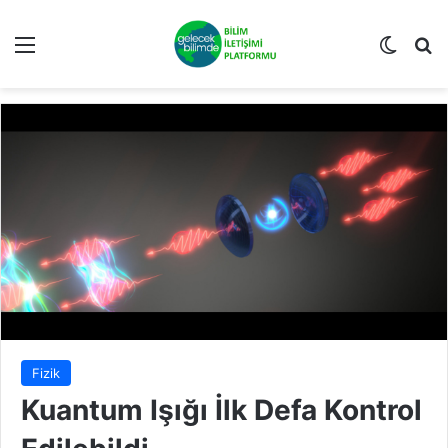
Menü
Dış gö
Ar
Fizik
Kuantum Işığı İlk Defa Kontrol