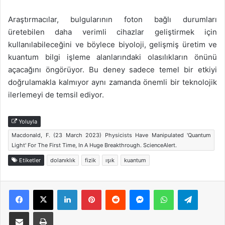
Araştırmacılar, bulgularının foton bağlı durumları
üretebilen daha verimli cihazlar geliştirmek için
kullanılabileceğini ve böylece biyoloji, gelişmiş üretim ve
kuantum bilgi işleme alanlarındaki olasılıkların önünü
açacağını öngörüyor. Bu deney sadece temel bir etkiyi
doğrulamakla kalmıyor aynı zamanda önemli bir teknolojik
ilerlemeyi de temsil ediyor.
Yoluyla
Macdonald, F. (23 March 2023) Physicists Have Manipulated 'Quantum
Light' For The First Time, In A Huge Breakthrough. ScienceAlert.
Etiketler
dolanıklık
fizik
ışık
kuantum
Facebook
X
LinkedIn
Pinterest
Reddit
Messenger
WhatsApp
Telegra
E-Posta ile paylaş
Yazdır