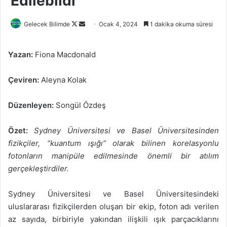
Edilebildi
Follow
Bir
Gelecek Bilimde
Ocak 4, 2024
1 dakika okuma süresi
on
e-
X
posta
Yazan:
Fiona Macdonald
göndermek
Çeviren:
Aleyna Kolak
Düzenleyen:
Songül Özdeş
Özet:
Sydney Üniversitesi ve Basel Üniversitesinden
fizikçiler, “kuantum ışığı” olarak bilinen korelasyonlu
fotonların manipüle edilmesinde önemli bir atılım
gerçekleştirdiler.
Sydney Üniversitesi ve Basel Üniversitesindeki
uluslararası fizikçilerden oluşan bir ekip, foton adı verilen
az sayıda, birbiriyle yakından ilişkili ışık parçacıklarını