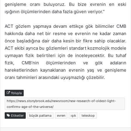
genişleme oranı buluyoruz. Bu bize evrenin en eski
ışığının ölçümlerinden daha fazla güven veriyor.”
ACT gözlem yapmaya devam ettikçe gök bilimciler CMB
hakkında daha net bir resme ve evrenin ne kadar zaman
önce başladığına dair daha kesin bir fikre sahip olacaklar.
ACT ekibi ayrıca bu gözlemleri standart kozmolojik modele
uymayan fizik belirtileri için de inceleyecektir. Bu tuhaf
fizik, CMB’nin ölçümlerinden ve gök adaların
hareketlerinden kaynaklanan evrenin yaş ve genişleme
oranı tahminleri arasındaki uyuşmazlığı çözebilir.
Yoluyla
https://news.stonybrook.edu/newsroom/new-research-of-oldest-light-
confirms-age-of-the-universe/
Etiketler
büyük patlama
evren
ışık
teleskop