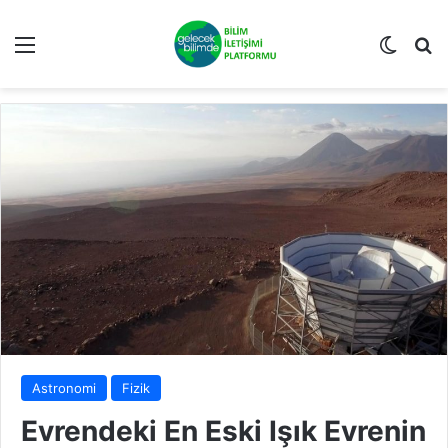
Menü
Dış gö
Ar
Astronomi
Fizik
Evrendeki En Eski Işık Evrenin