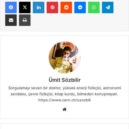
Facebook
X
LinkedIn
Pinterest
Reddit
Messenger
WhatsApp
Telegra
E-Posta ile paylaş
Yazdır
Ümit Sözbilir
Sorgulamayı seven bir doktor, yüksek enerji fizikçisi, astronomi
sevdalısı, çevre fizikçisi, kitap kurdu, bilmeden konuşmayan.
https://www.cern.ch/usozbili
Web
sitesi