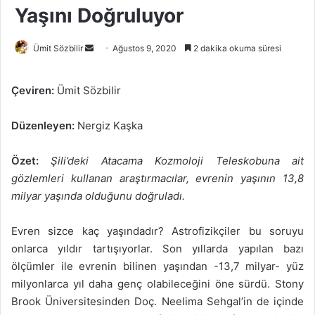
Yaşını Doğruluyor
Bir
Ümit Sözbilir
Ağustos 9, 2020
2 dakika okuma süresi
e-
posta
Çeviren:
Ümit Sözbilir
göndermek
Düzenleyen:
Nergiz Kaşka
Özet:
Şili’deki Atacama Kozmoloji Teleskobuna ait
gözlemleri kullanan araştırmacılar, evrenin yaşının 13,8
milyar yaşında olduğunu doğruladı.
Evren sizce kaç yaşındadır? Astrofizikçiler bu soruyu
onlarca yıldır tartışıyorlar. Son yıllarda yapılan bazı
ölçümler ile evrenin bilinen yaşından -13,7 milyar- yüz
milyonlarca yıl daha genç olabileceğini öne sürdü. Stony
Brook Üniversitesinden Doç. Neelima Sehgal’in de içinde