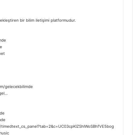
leştiren bir bilim iletişimi platformudur.
imde
de
net
e
om/gelecekbilimde
gel…
mde
mde
/timedtext_cs_panel?tab=2&c=UC03cpKIZShIWoSBhfVE5bog
music