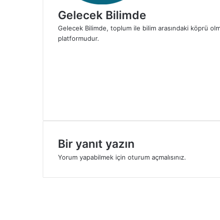
Gelecek Bilimde
Gelecek Bilimde, toplum ile bilim arasındaki köprü olma
platformudur.
Facebook
X
LinkedIn
YouTube
Instagram
TikTok
Bir yanıt yazın
Yorum yapabilmek için
oturum açmalısınız
.