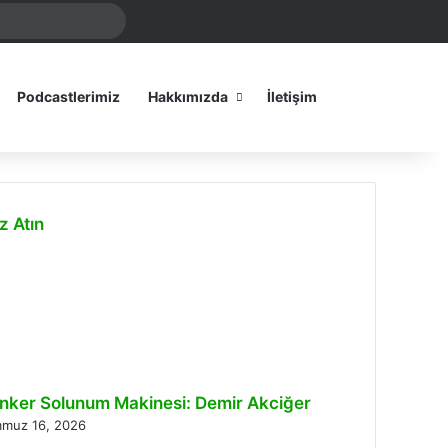
Arama
amız
yap
...
Dış görünümü
Podcastlerimiz
Hakkımızda
İletişim
z Atın
lı
inker Solunum Makinesi: Demir Akciğer
muz 16, 2026