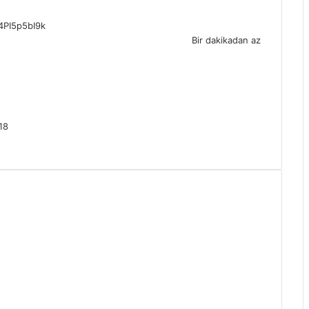
4PI5p5bI9k
Bir dakikadan az
18