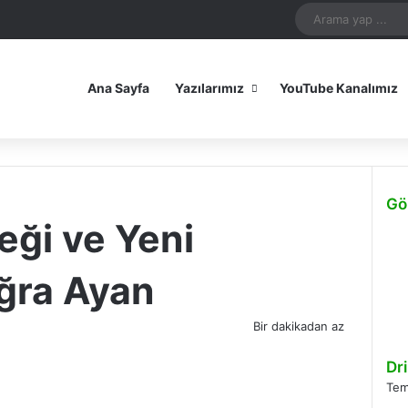
In
uTube
Reddit
Instagram
Spotify
Telegram
TikTok
WhatsApp
Patreon
Mastodon
Bluesky
iOS Uygulamamız
Android Uygulam
Ana Sayfa
Yazılarımız
YouTube Kanalımız
Gö
eği ve Yeni
Kapa
uğra Ayan
Bir dakikadan az
Dr
Tem