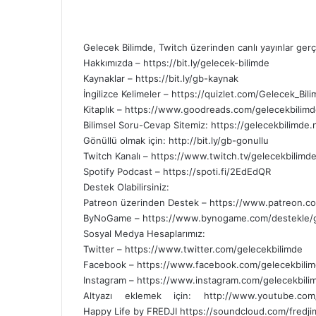
Gelecek Bilimde, Twitch üzerinden canlı yayınlar gerçek
Hakkımızda – https://bit.ly/gelecek-bilimde
Kaynaklar – https://bit.ly/gb-kaynak
İngilizce Kelimeler – https://quizlet.com/Gelecek_Bil
Kitaplık – https://www.goodreads.com/gelecekbilim
Bilimsel Soru-Cevap Sitemiz: https://gelecekbilimde.
Gönüllü olmak için: http://bit.ly/gb-gonullu
Twitch Kanalı – https://www.twitch.tv/gelecekbilimd
Spotify Podcast – https://spoti.fi/2EdEdQR
Destek Olabilirsiniz:
Patreon üzerinden Destek – https://www.patreon.c
ByNoGame – https://www.bynogame.com/destekle/
Sosyal Medya Hesaplarımız:
Twitter – https://www.twitter.com/gelecekbilimde
Facebook – https://www.facebook.com/gelecekbili
Instagram – https://www.instagram.com/gelecekbili
Altyazı eklemek için: http://www.youtube.com
Happy Life by FREDJI https://soundcloud.com/fredji