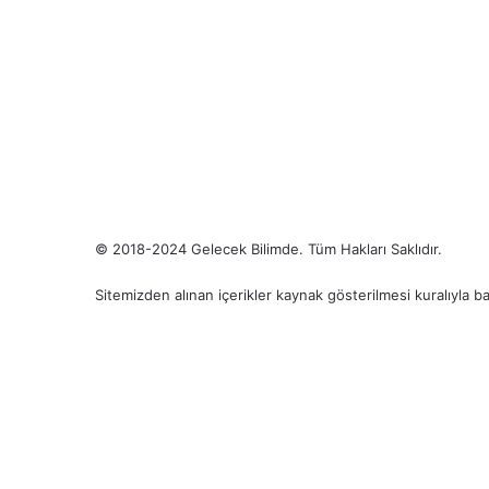
© 2018-2024 Gelecek Bilimde. Tüm Hakları Saklıdır.
KVKK Aydınlatma Metni
Sitemizden alınan içerikler kaynak gösterilmesi kuralıyla başk
Facebook
X
LinkedIn
YouTube
Reddit
Instagram
Spotify
Telegram