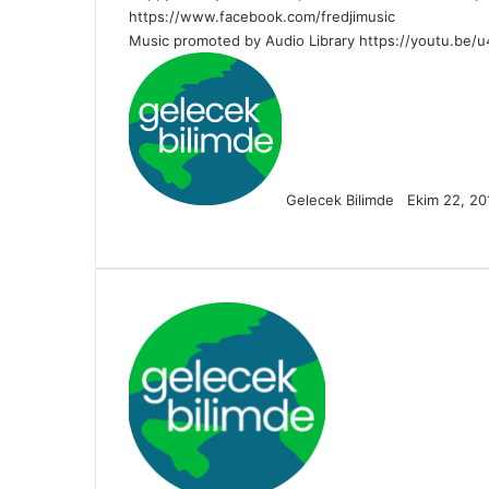
https://www.facebook.com/fredjimusic
Music promoted by Audio Library https://youtu.be/u
Follow
Bir
on
e-
X
posta
göndermek
Gelecek Bilimde
Ekim 22, 20
Facebook
X
LinkedIn
Pinterest
Reddit
Messenger
Messenger
WhatsApp
Telegram
E-
Yazdır
Posta
ile
paylaş