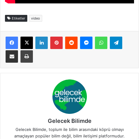
Etiketler
video
Facebook
X
LinkedIn
Pinterest
Reddit
Messenger
WhatsApp
Telegra
E-Posta ile paylaş
Yazdır
Gelecek Bilimde
Gelecek Bilimde, toplum ile bilim arasındaki köprü olmayı
amaçlayan popüler bilim değil, bilim iletişimi platformudur.