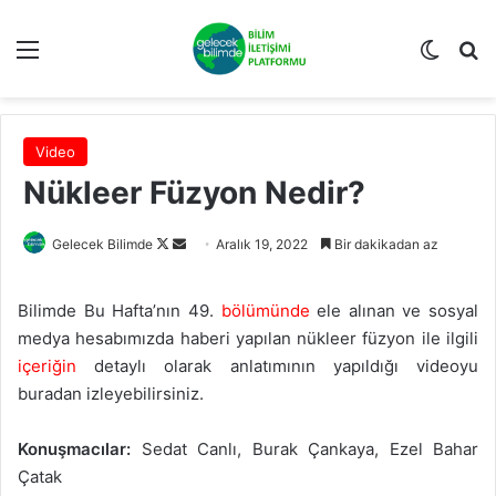
Menü
Dış gö
Ar
Video
Nükleer Füzyon Nedir?
Follow
Bir
Gelecek Bilimde
Aralık 19, 2022
Bir dakikadan az
on
e-
X
posta
Bilimde Bu Hafta’nın 49.
bölümünde
ele alınan ve sosyal
göndermek
medya hesabımızda haberi yapılan nükleer füzyon ile ilgili
içeriğin
detaylı olarak anlatımının yapıldığı videoyu
buradan izleyebilirsiniz.
Konuşmacılar:
Sedat Canlı, Burak Çankaya, Ezel Bahar
Çatak