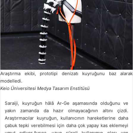
Araştırma ekibi, prototipi denizatı kuyruğunu baz alarak
modelledi.
Keio Üniversitesi Medya Tasarım Enstitüsü
Saraiji, kuyruğun hâlâ Ar-Ge aşamasında olduğunu ve
yakın zamanda da hazır olmayacağının altını çizdi.
Araştırmacılar kuyruğun, kullanıcının hareketlerine daha
çabuk tepki verebilmesi için daha çok yapay kas eklemeyi
umut ediyor.Ayrıca, uzun süreli kullanımın olası yan