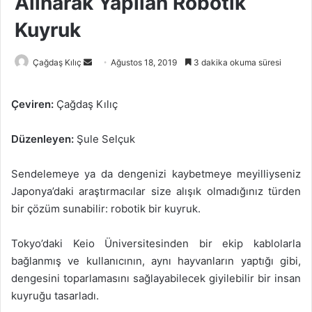
Alınarak Yapılan Robotik
Kuyruk
Bir
Çağdaş Kılıç
Ağustos 18, 2019
3 dakika okuma süresi
e-
posta
Çeviren:
Çağdaş Kılıç
göndermek
Düzenleyen:
Şule Selçuk
Sendelemeye ya da dengenizi kaybetmeye meyilliyseniz
Japonya’daki araştırmacılar size alışık olmadığınız türden
bir çözüm sunabilir: robotik bir kuyruk.
Tokyo’daki Keio Üniversitesinden bir ekip kablolarla
bağlanmış ve kullanıcının, aynı hayvanların yaptığı gibi,
dengesini toparlamasını sağlayabilecek giyilebilir bir insan
kuyruğu tasarladı.