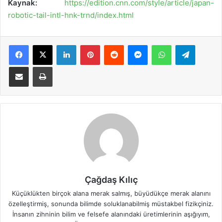
Kaynak:
https://edition.cnn.com/style/article/japan-
robotic-tail-intl-hnk-trnd/index.html
Facebook
X
LinkedIn
Pinterest
Reddit
Messenger
WhatsApp
Telegra
E-Posta ile paylaş
Yazdır
Çağdaş Kılıç
Küçüklükten birçok alana merak salmış, büyüdükçe merak alanını
özelleştirmiş, sonunda bilimde soluklanabilmiş müstakbel fizikçiniz.
İnsanın zihninin bilim ve felsefe alanındaki üretimlerinin aşığıyım,