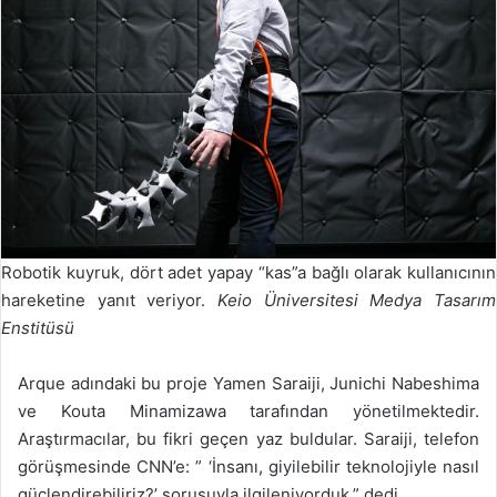
Robotik kuyruk, dört adet yapay “kas”a bağlı olarak kullanıcının
hareketine yanıt veriyor.
Keio Üniversitesi Medya Tasarım
Enstitüsü
Arque adındaki bu proje Yamen Saraiji, Junichi Nabeshima
ve Kouta Minamizawa tarafından yönetilmektedir.
Araştırmacılar, bu fikri geçen yaz buldular. Saraiji, telefon
görüşmesinde CNN’e: ” ‘İnsanı, giyilebilir teknolojiyle nasıl
güçlendirebiliriz?’ sorusuyla ilgileniyorduk.” dedi.