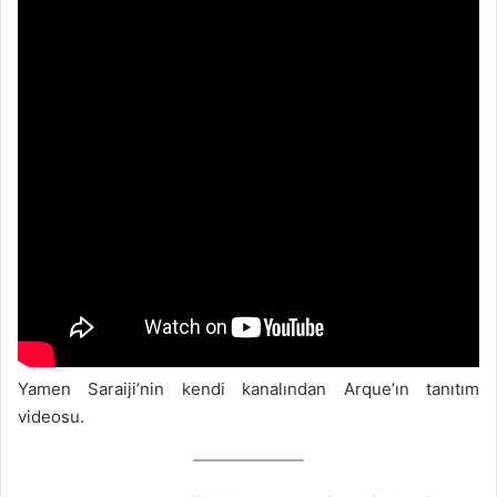
Yamen Saraiji’nin kendi kanalından Arque’ın tanıtım
videosu.