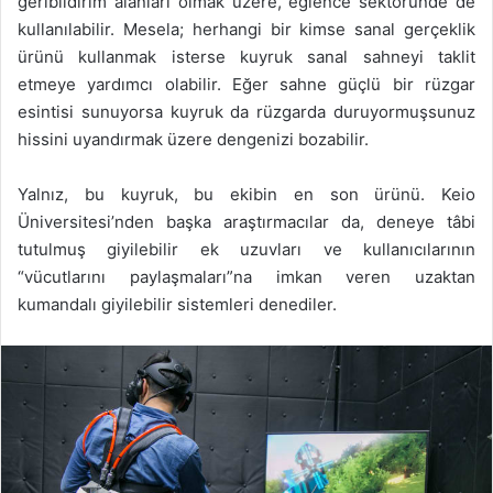
geribildirim alanları olmak üzere, eğlence sektöründe de
kullanılabilir. Mesela; herhangi bir kimse sanal gerçeklik
ürünü kullanmak isterse kuyruk sanal sahneyi taklit
etmeye yardımcı olabilir. Eğer sahne güçlü bir rüzgar
esintisi sunuyorsa kuyruk da rüzgarda duruyormuşsunuz
hissini uyandırmak üzere dengenizi bozabilir.
Yalnız, bu kuyruk, bu ekibin en son ürünü. Keio
Üniversitesi’nden başka araştırmacılar da, deneye tâbi
tutulmuş giyilebilir ek uzuvları ve kullanıcılarının
“vücutlarını paylaşmaları”na imkan veren uzaktan
kumandalı giyilebilir sistemleri denediler.