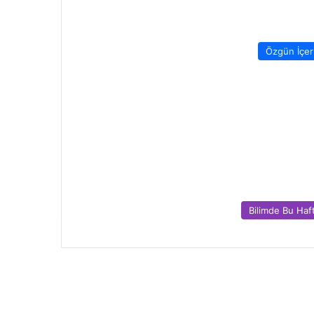
Özgün İçer
Bilimde Bu Haf