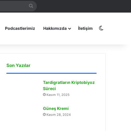
Arama
amız
yap
...
Dış görünüm
Podcastlerimiz
Hakkımızda
İletişim
Son Yazılar
Tardigratların Kriptobiyoz
Süreci
Kasım 11, 2025
Güneş Kremi
Kasım 28, 2024