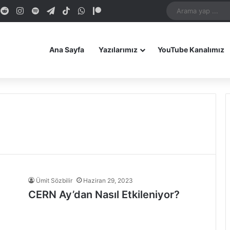
dIn
ouTube
Reddit
Instagram
Spotify
Telegram
TikTok
WhatsApp
Patreon
Bluesky
Mastodon
iOS Uygulamamız
Android Uygulam
Ana Sayfa
Yazılarımız
YouTube Kanalımız
Ümit Sözbilir
Haziran 29, 2023
CERN Ay’dan Nasıl Etkileniyor?