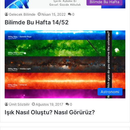
Bilimde Bu Hafta
Gelecek Bilimde
Nisan 15, 2022
0
Bilimde Bu Hafta 14/52
Astronomi
Ümit Sözbilir
Ağustos 19, 2017
0
Işık Nasıl Oluştu? Nasıl Görürüz?