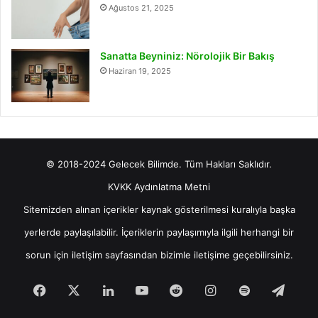
Ağustos 21, 2025
Sanatta Beyniniz: Nörolojik Bir Bakış
Haziran 19, 2025
© 2018-2024 Gelecek Bilimde. Tüm Hakları Saklıdır.
KVKK Aydınlatma Metni
Sitemizden alınan içerikler kaynak gösterilmesi kuralıyla başka
yerlerde paylaşılabilir. İçeriklerin paylaşımıyla ilgili herhangi bir
sorun için
iletişim
sayfasından bizimle iletişime geçebilirsiniz.
Facebook
X
LinkedIn
YouTube
Reddit
Instagram
Spotify
Tele