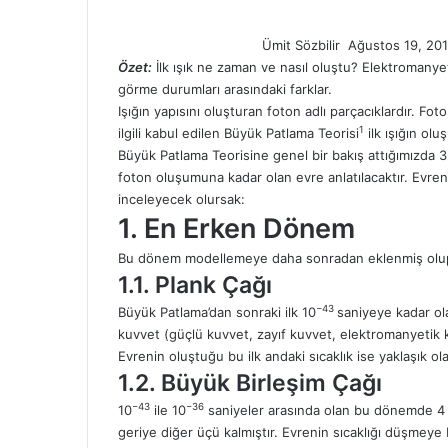
Ümit Sözbilir
Ağustos 19, 20
Özet:
İlk ışık ne zaman ve nasıl oluştu? Elektromanyet
görme durumları arasındaki farklar.
Işığın yapısını oluşturan foton adlı parçacıklardır. F
1
ilgili kabul edilen Büyük Patlama Teorisi
ilk ışığın olu
Büyük Patlama Teorisine genel bir bakış attığımızda 3 
foton oluşumuna kadar olan evre anlatılacaktır. Evre
inceleyecek olursak:
1. En Erken Dönem
Bu dönem modellemeye daha sonradan eklenmiş olup 
1.1. Plank Çağı
−43
Büyük Patlama’dan sonraki ilk 10
saniyeye kadar o
kuvvet (güçlü kuvvet, zayıf kuvvet, elektromanyetik 
Evrenin oluştuğu bu ilk andaki sıcaklık ise yaklaşık ol
1.2. Büyük Birleşim Çağı
−43
−36
10
ile 10
saniyeler arasında olan bu dönemde 4 t
geriye diğer üçü kalmıştır. Evrenin sıcaklığı düşmeye