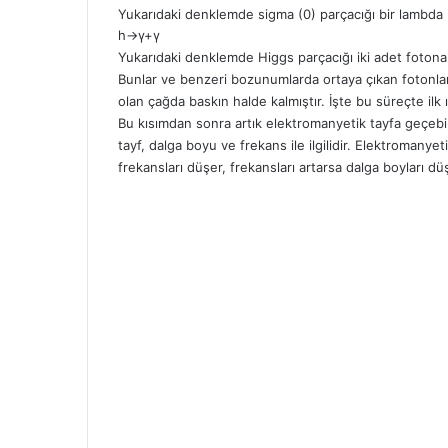
Yukarıdaki denklemde sigma (0) parçacığı bir lambda
h→γ+γ
Yukarıdaki denklemde Higgs parçacığı iki adet foton
Bunlar ve benzeri bozunumlarda ortaya çıkan fotonlar 
olan çağda baskın halde kalmıştır. İşte bu süreçte ilk ış
Bu kısımdan sonra artık elektromanyetik tayfa geçebi
tayf, dalga boyu ve frekans ile ilgilidir. Elektromanyet
frekansları düşer, frekansları artarsa dalga boyları dü