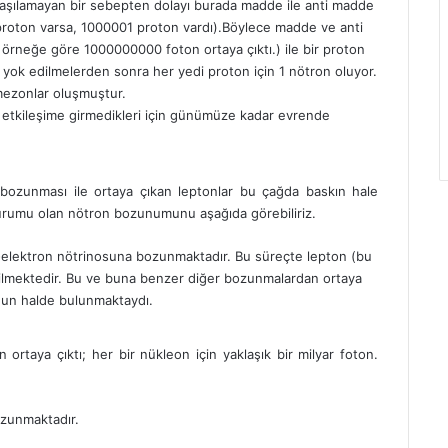
 anlaşılamayan bir sebepten dolayı burada madde ile anti madde
 proton varsa, 1000001 proton vardı).Böylece madde ve anti
z örneğe göre 1000000000 foton ortaya çıktı.) ile bir proton
 yok edilmelerden sonra her yedi proton için 1 nötron oluyor.
mezonlar oluşmuştur.
 etkileşime girmedikleri için günümüze kadar evrende
bozunması ile ortaya çıkan leptonlar bu çağda baskın hale
 durumu olan nötron bozunumunu aşağıda görebiliriz.
ti-elektron nötrinosuna bozunmaktadır. Bu süreçte lepton (bu
ilmektedir. Bu ve buna benzer diğer bozunmalardan ortaya
oğun halde bulunmaktaydı.
ortaya çıktı; her bir nükleon için yaklaşık bir milyar foton.
ozunmaktadır.