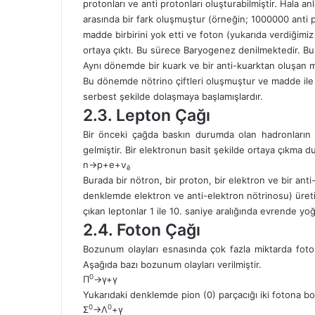
protonları ve anti protonları oluşturabilmiştir. Hala
arasında bir fark oluşmuştur (örneğin; 1000000 anti
madde birbirini yok etti ve foton (yukarıda verdiğimi
ortaya çıktı. Bu sürece Baryogenez denilmektedir. Bu
Aynı dönemde bir kuark ve bir anti-kuarktan oluşan 
Bu dönemde nötrino çiftleri oluşmuştur ve madde ile
serbest şekilde dolaşmaya başlamışlardır.
2.3. Lepton Çağı
Bir önceki çağda baskın durumda olan hadronların 
gelmiştir. Bir elektronun basit şekilde ortaya çıkma
n→p+e+ν
ē
Burada bir nötron, bir proton, bir elektron ve bir an
denklemde elektron ve anti-elektron nötrinosu) üret
çıkan leptonlar 1 ile 10. saniye aralığında evrende y
2.4. Foton Çağı
Bozunum olayları esnasında çok fazla miktarda foton 
Aşağıda bazı bozunum olayları verilmiştir.
0
Π
→γ+γ
Yukarıdaki denklemde pion (0) parçacığı iki fotona b
0
0
Σ
→Λ
+γ