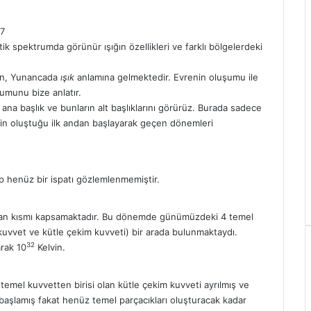
17
ik spektrumda görünür ışığın özellikleri ve farklı bölgelerdeki
oton, Yunancada
ışık
anlamına gelmektedir. Evrenin oluşumu ile
şumunu bize anlatır.
ana başlık ve bunların alt başlıklarını görürüz. Burada sadece
nin oluştuğu ilk andan başlayarak geçen dönemleri
henüz bir ispatı gözlemlenmemiştir.
lan kısmı kapsamaktadır. Bu dönemde günümüzdeki 4 temel
kuvvet ve kütle çekim kuvveti) bir arada bulunmaktaydı.
32
arak 10
Kelvin.
emel kuvvetten birisi olan kütle çekim kuvveti ayrılmış ve
 başlamış fakat henüz temel parçacıkları oluşturacak kadar