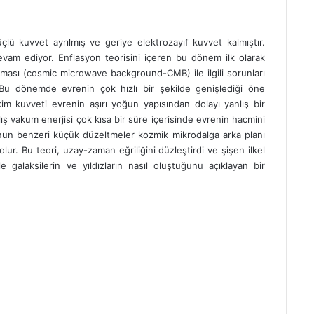
ü kuvvet ayrılmış ve geriye elektrozayıf kuvvet kalmıştır.
vam ediyor. Enflasyon teorisini içeren bu dönem ilk olarak
ıması (cosmic microwave background-CMB) ile ilgili sorunları
Bu dönemde evrenin çok hızlı bir şekilde genişlediği öne
kim kuvveti evrenin aşırı yoğun yapısından dolayı yanlış bir
ış vakum enerjisi çok kısa bir süre içerisinde evrenin hacmini
un benzeri küçük düzeltmeler kozmik mikrodalga arka planı
 olur. Bu teori, uzay-zaman eğriliğini düzleştirdi ve şişen ilkel
galaksilerin ve yıldızların nasıl oluştuğunu açıklayan bir