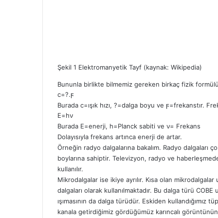
Şekil 1 Elektromanyetik Tayf (kaynak: Wikipedia)
Bununla birlikte bilmemiz gereken birkaç fizik formül
c=?.ϝ
Burada c=ışık hızı, ?=dalga boyu ve ϝ=frekanstır. Freka
E=hν
Burada E=enerji, h=Planck sabiti ve ν= Frekans
Dolayısıyla frekans artınca enerji de artar.
Örneğin radyo dalgalarına bakalım. Radyo dalgaları ç
boylarına sahiptir. Televizyon, radyo ve haberleşmede
kullanılır.
Mikrodalgalar ise ikiye ayrılır. Kısa olan mikrodalgalar
dalgaları olarak kullanılmaktadır. Bu dalga türü COBE
ışımasının da dalga türüdür. Eskiden kullandığımız tüp
kanala getirdiğimiz gördüğümüz karıncalı görüntünün