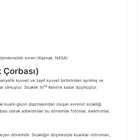
özlemlenebilir evren (Kaynak: NASA)
k Çorbası)
nyetik kuvvet ve zayıf kuvvet birbirinden ayrılmış ve
16
r olmuştur. Sıcaklık 10
Kelvin’e kadar düşmüştür.
k kuark-gluon plazmasından oluşan evrenin sıcaklığı
bası olarak adlandırılan bu dönemde fotonlar, elektronlar,
geçen dönemdir. Sıcaklığın düşmesiyle kuarklar nötronları,