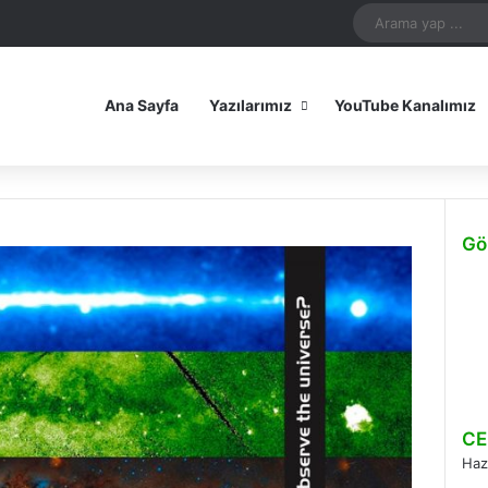
In
uTube
Reddit
Instagram
Spotify
Telegram
TikTok
WhatsApp
Patreon
Mastodon
Bluesky
iOS Uygulamamız
Android Uygulam
Ana Sayfa
Yazılarımız
YouTube Kanalımız
Gö
Kapa
CE
Haz