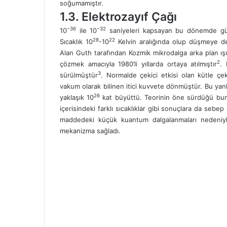
soğumamıştır.
1.3. Elektrozayıf Çağı
−36
−32
10
ile 10
saniyeleri kapsayan bu dönemde güçl
28
22
Sıcaklık 10
-10
Kelvin aralığında olup düşmeye de
Alan Guth tarafından Kozmik mikrodalga arka plan ış
2
çözmek amacıyla 1980’li yıllarda ortaya atılmıştır
. 
3
sürülmüştür
. Normalde çekici etkisi olan kütle çe
vakum olarak bilinen itici kuvvete dönmüştür. Bu yanl
26
yaklaşık 10
kat büyüttü. Teorinin öne sürdüğü bun
içerisindeki farklı sıcaklıklar gibi sonuçlara da sebep
maddedeki küçük kuantum dalgalanmaları nedeniyle 
mekanizma sağladı.