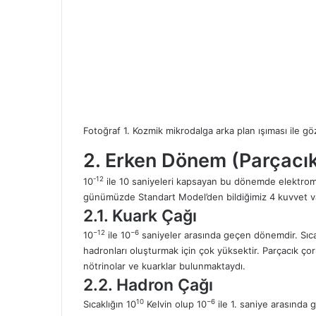
Fotoğraf 1. Kozmik mikrodalga arka plan ışıması ile g
2. Erken Dönem (Parçacı
-12
10
ile 10 saniyeleri kapsayan bu dönemde elektroma
günümüzde Standart Model’den bildiğimiz 4 kuvvet va
2.1. Kuark Çağı
−12
−6
10
ile 10
saniyeler arasında geçen dönemdir. Sıca
hadronları oluşturmak için çok yüksektir. Parçacık çor
nötrinolar ve kuarklar bulunmaktaydı.
2.2. Hadron Çağı
10
−6
Sıcaklığın 10
Kelvin olup 10
ile 1. saniye arasında 