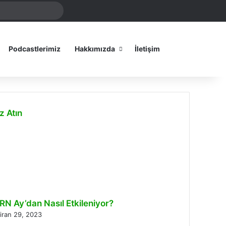
Arama
amız
yap
...
Dış görünümü
Podcastlerimiz
Hakkımızda
İletişim
z Atın
lı
RN Ay’dan Nasıl Etkileniyor?
iran 29, 2023