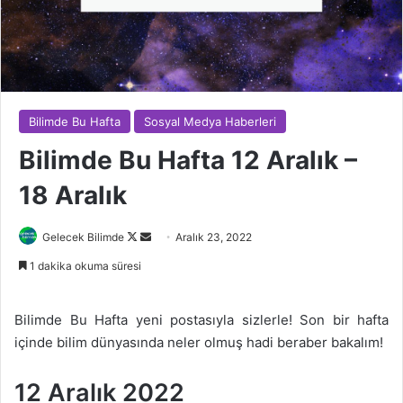
Bilimde Bu Hafta
Sosyal Medya Haberleri
Bilimde Bu Hafta 12 Aralık –
18 Aralık
Follow
Bir
Gelecek Bilimde
Aralık 23, 2022
on
e-
1 dakika okuma süresi
X
posta
göndermek
Bilimde Bu Hafta yeni postasıyla sizlerle! Son bir hafta
içinde bilim dünyasında neler olmuş hadi beraber bakalım!
12 Aralık 2022