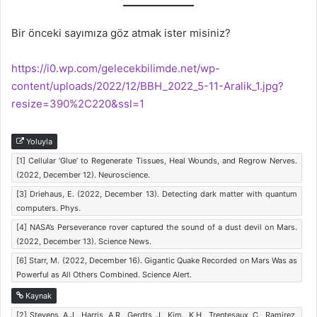
Bir önceki sayımıza göz atmak ister misiniz?
https://i0.wp.com/gelecekbilimde.net/wp-
content/uploads/2022/12/BBH_2022_5-11-Aralik_1.jpg?
resize=390%2C220&ssl=1
Yoluyla
[1] Cellular ‘Glue’ to Regenerate Tissues, Heal Wounds, and Regrow Nerves.
(2022, December 12). Neuroscience.
[3] Driehaus, E. (2022, December 13). Detecting dark matter with quantum
computers. Phys.
[4] NASA’s Perseverance rover captured the sound of a dust devil on Mars.
(2022, December 13). Science News.
[6] Starr, M. (2022, December 16). Gigantic Quake Recorded on Mars Was as
Powerful as All Others Combined. Science Alert.
Kaynak
[2] Stevens, A.J., Harris, A.R., Gerdts, J., Kim., K.H., Trentesaux, C., Ramirez,