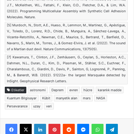
J.T., McKeithen, W.L., Fattahi, F., Klein, O.D., Fletcher, D.A., & Lim, W.A.
(2022). Programming Multicellular Assembly with Synthetic Cell Adhesion
Molecules. Nature.
[5] Murdoch, N., Stott, A.E., Hueso, R., Lemmon, M., Martinez, G., Apéstigue,
V., Toledo, D., Lorenz, R.D., Chide, B., Munguira, A., Sánchez-Lavega, A.,
Vicente-Retottillo, A., Newman, C.E., Maurice, S., Bertrand, T., Banfield, D.,
Navarro, S., Marin, M., Torres, J., & Gomez-Elvira, J. et al. (2022). The sound
of a Martian dust devil. Nature Communications, 13(7505).
[7] Kawamura, T., Clinton, J.F., Zenhäusern, G., Ceylan, S., Horleston, A.C.,
Dahmen, N.L., Duran, C., Kim, D., Plasman, M., Stähler, S.C., Euchner, F.,
Charalambous, C., Giardini, D., Davis, P., Sainton, G, Lognonné, P., Panning,
M., & Banerdt, W.B. (2022). S1222a- the largest Marsquake detected by
InSight. Geophysical Research Letters.
Etiketler
astronomi
Deprem
evren
hücre
karanlık madde
Kuantum Bilgisayar
Kübit
manyetik alan
mars
NASA
Persevarance
uzay
veri
Facebook
X
LinkedIn
Pinterest
Reddit
Messenger
WhatsApp
Telegra