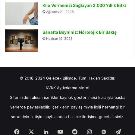
Kilo Vermenizi Sağlayan 2.000 Yıllık Bitki
Ağustos 21, 2025
Sanatta Beyniniz: Nörolojik Bir Bakış
Haziran 19, 2025
© 2018-2024 Gelecek Bilimde. Tüm Hakları Saklıdır.
KVKK Aydınlatma Metni
Sitemizden alınan içerikler kaynak gösterilmesi kuralıyla başka
yerlerde paylaşılabilir. İçeriklerin paylaşımıyla ilgili herhangi bir
sorun için
iletişim
sayfasından bizimle iletişime geçebilirsiniz.
Facebook
X
LinkedIn
YouTube
Reddit
Instagram
Spotify
Tele