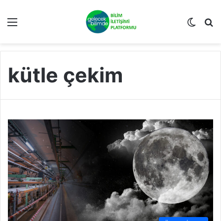
Menü
Dış gö
A
kütle çekim