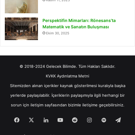
Perspektifin Mimarları: Rönesans’ta
Matematik ve Sanatın Buluşması
Ekim 30, 2025
© 2018-2024 Gelecek Bilimde. Tüm Hakları Saklıdır.
KVKK Aydınlatma Metni
Sitemizden alınan içerikler kaynak gösterilmesi kuralıyla başka
yerlerde paylaşılabilir. İçeriklerin paylaşımıyla ilgili herhangi bir
sorun için
iletişim
sayfasından bizimle iletişime geçebilirsiniz.
Facebook
X
LinkedIn
YouTube
Reddit
Instagram
Spotify
Tele