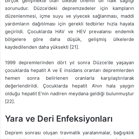
birçok gelişmekte olan ülkede önemli bir halk sağlığı
sorunudur. Düzce’deki depremzedeler için kampların
düzenlenmesi, içme suyu ve yiyecek sağlanması, maddi
yardımların dağıtılması için gerekli tedbirler hızla hayata
geçirildi. Çocuklarda HAV ve HEV prevalansı endemik
bölgelere göre daha düşük, gelişmiş ülkelerde
kaydedilenden daha yüksekti [21].
1999 depremlerinden dört yıl sonra Düzce’de yaşayan
çocuklarda hepatit A ve E insidans oranları depremlerden
hemen sonra belirlenen oranlarla karşılaştırılarak
değerlendirildi. Çocuklarda hepatit A’nın hala yaygın
olduğu hepatit E’nin nadiren meydana geldiği bulunmuştur
[22].
Yara ve Deri Enfeksiyonları
Deprem sonrası oluşan travmatik yaralanmalar, bağışıklık