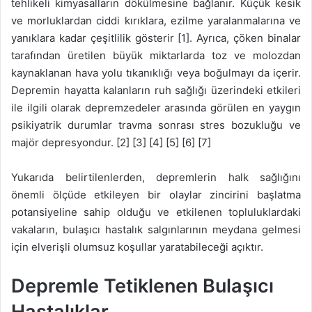
tehlikeli kimyasalların dökülmesine bağlanır. Küçük kesik
ve morluklardan ciddi kırıklara, ezilme yaralanmalarına ve
yanıklara kadar çeşitlilik gösterir [1]. Ayrıca, çöken binalar
tarafından üretilen büyük miktarlarda toz ve molozdan
kaynaklanan hava yolu tıkanıklığı veya boğulmayı da içerir.
Depremin hayatta kalanların ruh sağlığı üzerindeki etkileri
ile ilgili olarak depremzedeler arasında görülen en yaygın
psikiyatrik durumlar travma sonrası stres bozukluğu ve
majör depresyondur. [2] [3] [4] [5] [6] [7]
Yukarıda belirtilenlerden, depremlerin halk sağlığını
önemli ölçüde etkileyen bir olaylar zincirini başlatma
potansiyeline sahip olduğu ve etkilenen topluluklardaki
vakaların, bulaşıcı hastalık salgınlarının meydana gelmesi
için elverişli olumsuz koşullar yaratabileceği açıktır.
Depremle Tetiklenen Bulaşıcı
Hastalıklar