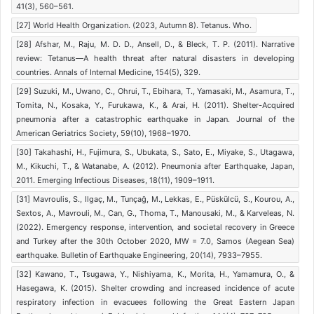
41(3), 560–561.
[27] World Health Organization. (2023, Autumn 8). Tetanus. Who.
[28] Afshar, M., Raju, M. D. D., Ansell, D., & Bleck, T. P. (2011). Narrative
review: Tetanus—A health threat after natural disasters in developing
countries. Annals of Internal Medicine, 154(5), 329.
[29] Suzuki, M., Uwano, C., Ohrui, T., Ebihara, T., Yamasaki, M., Asamura, T.,
Tomita, N., Kosaka, Y., Furukawa, K., & Arai, H. (2011). Shelter-Acquired
pneumonia after a catastrophic earthquake in Japan. Journal of the
American Geriatrics Society, 59(10), 1968–1970.
[30] Takahashi, H., Fujimura, S., Ubukata, S., Sato, E., Miyake, S., Utagawa,
M., Kikuchi, T., & Watanabe, A. (2012). Pneumonia after Earthquake, Japan,
2011. Emerging Infectious Diseases, 18(11), 1909–1911.
[31] Mavroulis, S., Ilgaç, M., Tunçağ, M., Lekkas, E., Püskülcü, S., Kourou, A.,
Sextos, A., Mavrouli, M., Can, G., Thoma, T., Manousaki, M., & Karveleas, N.
(2022). Emergency response, intervention, and societal recovery in Greece
and Turkey after the 30th October 2020, MW = 7.0, Samos (Aegean Sea)
earthquake. Bulletin of Earthquake Engineering, 20(14), 7933–7955.
[32] Kawano, T., Tsugawa, Y., Nishiyama, K., Morita, H., Yamamura, O., &
Hasegawa, K. (2015). Shelter crowding and increased incidence of acute
respiratory infection in evacuees following the Great Eastern Japan