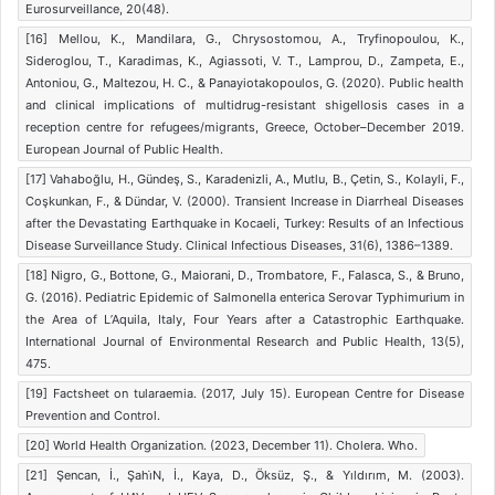
Eurosurveillance, 20(48).
[16] Mellou, K., Mandilara, G., Chrysostomou, A., Tryfinopoulou, K.,
Sideroglou, T., Karadimas, K., Agiassoti, V. T., Lamprou, D., Zampeta, E.,
Antoniou, G., Maltezou, H. C., & Panayiotakopoulos, G. (2020). Public health
and clinical implications of multidrug-resistant shigellosis cases in a
reception centre for refugees/migrants, Greece, October–December 2019.
European Journal of Public Health.
[17] Vahaboğlu, H., Gündeş, S., Karadenizli, A., Mutlu, B., Çetin, S., Kolayli, F.,
Coşkunkan, F., & Dündar, V. (2000). Transient Increase in Diarrheal Diseases
after the Devastating Earthquake in Kocaeli, Turkey: Results of an Infectious
Disease Surveillance Study. Clinical Infectious Diseases, 31(6), 1386–1389.
[18] Nigro, G., Bottone, G., Maiorani, D., Trombatore, F., Falasca, S., & Bruno,
G. (2016). Pediatric Epidemic of Salmonella enterica Serovar Typhimurium in
the Area of L’Aquila, Italy, Four Years after a Catastrophic Earthquake.
International Journal of Environmental Research and Public Health, 13(5),
475.
[19] Factsheet on tularaemia. (2017, July 15). European Centre for Disease
Prevention and Control.
[20] World Health Organization. (2023, December 11). Cholera. Who.
[21] Şencan, İ., Şahi̇N, İ., Kaya, D., Öksüz, Ş., & Yıldırım, M. (2003).