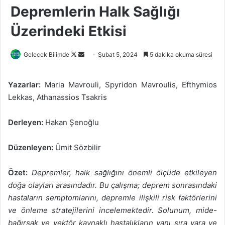
Depremlerin Halk Sağlığı
Üzerindeki Etkisi
Follow
Bir
Gelecek Bilimde
Şubat 5, 2024
5 dakika okuma süresi
on
e-
X
posta
Yazarlar:
Maria Mavrouli, Spyridon Mavroulis, Efthymios
göndermek
Lekkas, Athanassios Tsakris
Derleyen:
Hakan Şenoğlu
Düzenleyen:
Ümit Sözbilir
Özet:
Depremler, halk sağlığını önemli ölçüde etkileyen
doğa olayları arasındadır. Bu çalışma; deprem sonrasındaki
hastaların semptomlarını, depremle ilişkili risk faktörlerini
ve önleme stratejilerini incelemektedir. Solunum, mide-
bağırsak ve vektör kaynaklı hastalıkların yanı sıra yara ve