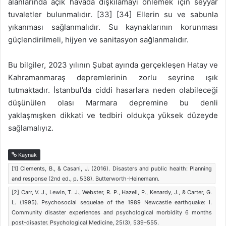
alanlarında açık havada dışkılamayı önlemek için seyyar
tuvaletler bulunmalıdır. [33] [34] Ellerin su ve sabunla
yıkanması sağlanmalıdır. Su kaynaklarının korunması
güçlendirilmeli, hijyen ve sanitasyon sağlanmalıdır.
Bu bilgiler, 2023 yılının Şubat ayında gerçekleşen Hatay ve
Kahramanmaraş depremlerinin zorlu seyrine ışık
tutmaktadır. İstanbul’da ciddi hasarlara neden olabileceği
düşünülen olası Marmara depremine bu denli
yaklaşmışken dikkati ve tedbiri oldukça yüksek düzeyde
sağlamalıyız.
Kaynak
[1] Clements, B., & Casani, J. (2016). Disasters and public health: Planning
and response (2nd ed., p. 538). Butterworth-Heinemann.
[2] Carr, V. J., Lewin, T. J., Webster, R. P., Hazell, P., Kenardy, J., & Carter, G.
L. (1995). Psychosocial sequelae of the 1989 Newcastle earthquake: I.
Community disaster experiences and psychological morbidity 6 months
post-disaster. Psychological Medicine, 25(3), 539–555.