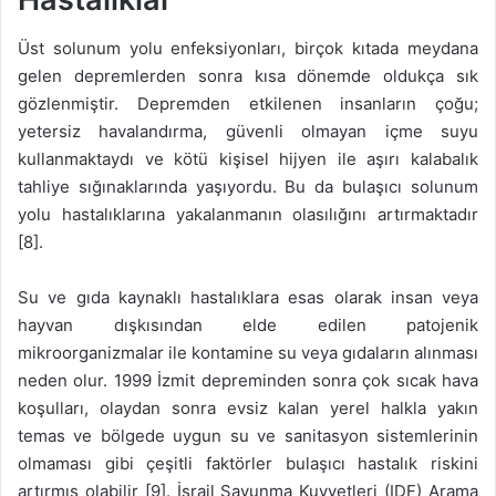
Üst solunum yolu enfeksiyonları, birçok kıtada meydana
gelen depremlerden sonra kısa dönemde oldukça sık
gözlenmiştir. Depremden etkilenen insanların çoğu;
yetersiz havalandırma, güvenli olmayan içme suyu
kullanmaktaydı ve kötü kişisel hijyen ile aşırı kalabalık
tahliye sığınaklarında yaşıyordu. Bu da bulaşıcı solunum
yolu hastalıklarına yakalanmanın olasılığını artırmaktadır
[8].
Su ve gıda kaynaklı hastalıklara esas olarak insan veya
hayvan dışkısından elde edilen patojenik
mikroorganizmalar ile kontamine su veya gıdaların alınması
neden olur. 1999 İzmit depreminden sonra çok sıcak hava
koşulları, olaydan sonra evsiz kalan yerel halkla yakın
temas ve bölgede uygun su ve sanitasyon sistemlerinin
olmaması gibi çeşitli faktörler bulaşıcı hastalık riskini
artırmış olabilir [9]. İsrail Savunma Kuvvetleri (IDF) Arama