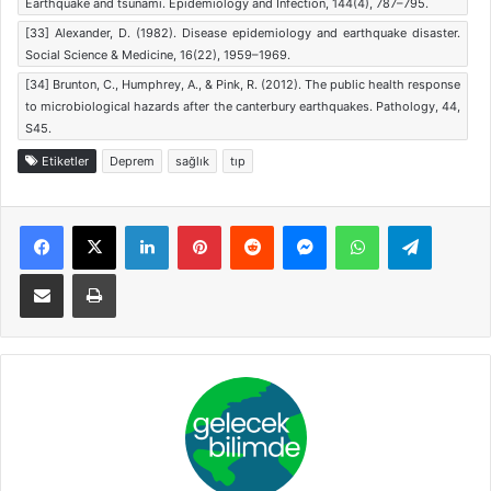
Earthquake and tsunami. Epidemiology and Infection, 144(4), 787–795.
[33] Alexander, D. (1982). Disease epidemiology and earthquake disaster.
Social Science & Medicine, 16(22), 1959–1969.
[34] Brunton, C., Humphrey, A., & Pink, R. (2012). The public health response
to microbiological hazards after the canterbury earthquakes. Pathology, 44,
S45.
Etiketler
Deprem
sağlık
tıp
Facebook
X
LinkedIn
Pinterest
Reddit
Messenger
WhatsApp
Telegra
E-Posta ile paylaş
Yazdır