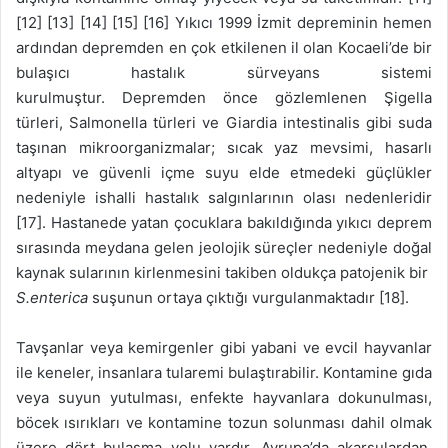
[12] [13] [14] [15] [16] Yıkıcı 1999 İzmit depreminin hemen
ardından depremden en çok etkilenen il olan Kocaeli’de bir
bulaşıcı hastalık sürveyans sistemi
kurulmuştur. Depremden önce gözlemlenen Şigella
türleri, Salmonella türleri ve Giardia intestinalis gibi suda
taşınan mikroorganizmalar; sıcak yaz mevsimi, hasarlı
altyapı ve güvenli içme suyu elde etmedeki güçlükler
nedeniyle ishalli hastalık salgınlarının olası nedenleridir
[17]. Hastanede yatan çocuklara bakıldığında yıkıcı deprem
sırasında meydana gelen jeolojik süreçler nedeniyle doğal
kaynak sularının kirlenmesini takiben oldukça patojenik bir
S.enterica
suşunun ortaya çıktığı vurgulanmaktadır [18].
Tavşanlar veya kemirgenler gibi yabani ve evcil hayvanlar
ile keneler, insanlara tularemi bulaştırabilir. Kontamine gıda
veya suyun yutulması, enfekte hayvanlara dokunulması,
böcek ısırıkları ve kontamine tozun solunması dahil olmak
üzere dört bulaşma yolu vardır. Avrupa’da akarsulardan,