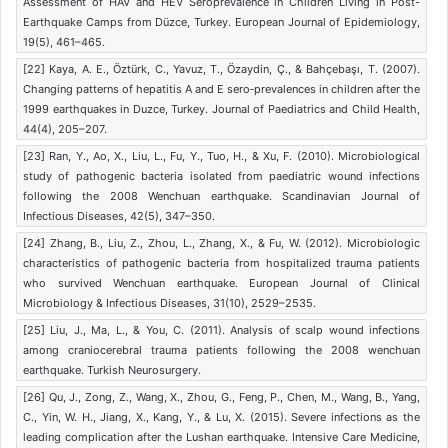
Assessment of HAV and HEV Seroprevalence in Children Living in Post-
Earthquake Camps from Düzce, Turkey. European Journal of Epidemiology,
19(5), 461–465.
[22] Kaya, A. E., Öztürk, C., Yavuz, T., Özaydin, Ç., & Bahçebaşı, T. (2007).
Changing patterns of hepatitis A and E sero‐prevalences in children after the
1999 earthquakes in Duzce, Turkey. Journal of Paediatrics and Child Health,
44(4), 205–207.
[23] Ran, Y., Ao, X., Liu, L., Fu, Y., Tuo, H., & Xu, F. (2010). Microbiological
study of pathogenic bacteria isolated from paediatric wound infections
following the 2008 Wenchuan earthquake. Scandinavian Journal of
Infectious Diseases, 42(5), 347–350.
[24] Zhang, B., Liu, Z., Zhou, L., Zhang, X., & Fu, W. (2012). Microbiologic
characteristics of pathogenic bacteria from hospitalized trauma patients
who survived Wenchuan earthquake. European Journal of Clinical
Microbiology & Infectious Diseases, 31(10), 2529–2535.
[25] Liu, J., Ma, L., & You, C. (2011). Analysis of scalp wound infections
among craniocerebral trauma patients following the 2008 wenchuan
earthquake. Turkish Neurosurgery.
[26] Qu, J., Zong, Z., Wang, X., Zhou, G., Feng, P., Chen, M., Wang, B., Yang,
C., Yin, W. H., Jiang, X., Kang, Y., & Lu, X. (2015). Severe infections as the
leading complication after the Lushan earthquake. Intensive Care Medicine,