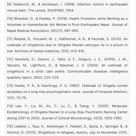
[9] Gdalevich, M., & Ashkenazi, I. (1999). Infection control in earthquake
rescue team. The Lancet, 354(9189), 1564.
[10] Bhandari, D., & Pandey, P. (2018). Health Problems while Working as a
Volunteer or Humanitarian Aid Worker in Post-Earthquake Nepal. Journal of
Nepal Medical Association, 56(211), 691–695.
[11] Ranjbar, R., Hosseini, M. J., Kaffashian, A. R., & Farshad, S. (2010). An
outbreak of shigellosis due to Shigella flexneri serotype 3a in a prison in
Iran. Archives of Iranian medicine, 13(5), 413–416.
[12] Genobile, D., Gaston, J., Tallis, G. F., Gregory, J. E., Griffith, J. M.,
Valcanis, M., Lightfoot, D., & Marshall, J. A. (2004). An outbreak of
shigellosis in a child care centre. Communicable diseases intelligence
quarterly report, 28(2), 225–229.
[13] Hunter, P. R., & Hutchings, P. G. (1987). Outbreak of Shigella sonnei
dysentery on a long stay psychogeriatric ward. Journal of Hospital Infection,
10(1), 73–76.
[14] Lee, Y., Liu, M., Ko, C., Lu, C., & Tseng, Y. (2005). Molecular
Epidemiology of Shigella flexneri in a Long-Stay Psychiatric Nursing Center
during 2001 to 2003. Journal of Clinical Microbiology, 43(3), 1353–1360.
[15] Lederer, I., Taus, K., Allerberger, F., Fenkart, S., Spina, A., Springer, B., &
Schmid, D. (2015). Shigellosis in refugees, Austria, July to November 2015.