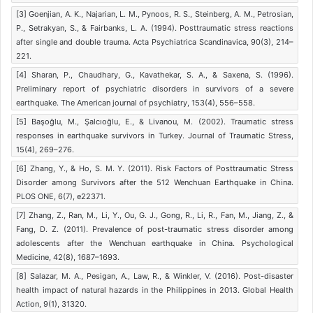
[3] Goenjian, A. K., Najarian, L. M., Pynoos, R. S., Steinberg, A. M., Petrosian,
P., Setrakyan, S., & Fairbanks, L. A. (1994). Posttraumatic stress reactions
after single and double trauma. Acta Psychiatrica Scandinavica, 90(3), 214–
221.
[4] Sharan, P., Chaudhary, G., Kavathekar, S. A., & Saxena, S. (1996).
Preliminary report of psychiatric disorders in survivors of a severe
earthquake. The American journal of psychiatry, 153(4), 556–558.
[5] Başoğlu, M., Şalcıoğlu, E., & Livanou, M. (2002). Traumatic stress
responses in earthquake survivors in Turkey. Journal of Traumatic Stress,
15(4), 269–276.
[6] Zhang, Y., & Ho, S. M. Y. (2011). Risk Factors of Posttraumatic Stress
Disorder among Survivors after the 512 Wenchuan Earthquake in China.
PLOS ONE, 6(7), e22371.
[7] Zhang, Z., Ran, M., Li, Y., Ou, G. J., Gong, R., Li, R., Fan, M., Jiang, Z., &
Fang, D. Z. (2011). Prevalence of post-traumatic stress disorder among
adolescents after the Wenchuan earthquake in China. Psychological
Medicine, 42(8), 1687–1693.
[8] Salazar, M. A., Pesigan, A., Law, R., & Winkler, V. (2016). Post-disaster
health impact of natural hazards in the Philippines in 2013. Global Health
Action, 9(1), 31320.