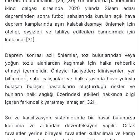
miktarda bulunmalıdır. [29] [30] Yunanistan’da pandeminin
ikinci dalgası sırasında 2020 yılında Sisam adası
depreminden sonra futbol sahalarında kurulan açık hava
deprem kamplarında aşırı kalabalıklaşmayı önlemek için
oteller, evsizleri ve tahliye edilenleri barındırmak için
kullanıldı [31].
Deprem sonrası acil önlemler, toz bulutlarından veya
yoğun tozlu alanlardan kaçınmak için halka rehberlik
etmeyi içermelidir. Önleyici faaliyetler; klinisyenler, yer
bilimcileri, saha çalışanları ve halk arasında hava yoluyla
bulaşan bulaşıcı hastalıkların oluşturduğu riskler ve
bunların halk sağlığı üzerindeki etkileri hakkında bilgi
içeren farkındalık yaratmayı amaçlar [32].
Su ve kanalizasyon sistemlerinde bir hasar bulunursa
klorlama ve ardından dezenfeksiyon yapılır. Ortak
tuvaletler yerine bireysel tuvaletler kullanılmalı ve kamp