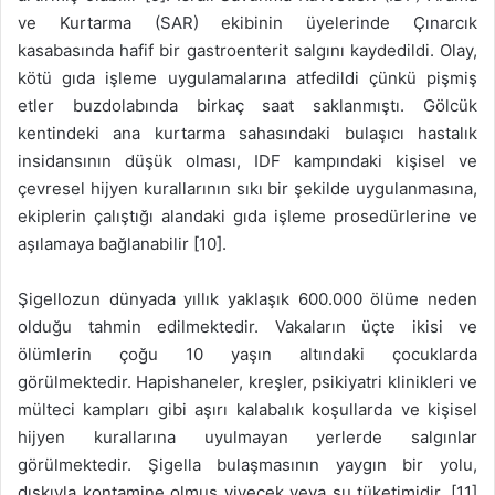
ve Kurtarma (SAR) ekibinin üyelerinde Çınarcık
kasabasında hafif bir gastroenterit salgını kaydedildi. Olay,
kötü gıda işleme uygulamalarına atfedildi çünkü pişmiş
etler buzdolabında birkaç saat saklanmıştı. Gölcük
kentindeki ana kurtarma sahasındaki bulaşıcı hastalık
insidansının düşük olması, IDF kampındaki kişisel ve
çevresel hijyen kurallarının sıkı bir şekilde uygulanmasına,
ekiplerin çalıştığı alandaki gıda işleme prosedürlerine ve
aşılamaya bağlanabilir [10].
Şigellozun dünyada yıllık yaklaşık 600.000 ölüme neden
olduğu tahmin edilmektedir. Vakaların üçte ikisi ve
ölümlerin çoğu 10 yaşın altındaki çocuklarda
görülmektedir. Hapishaneler, kreşler, psikiyatri klinikleri ve
mülteci kampları gibi aşırı kalabalık koşullarda ve kişisel
hijyen kurallarına uyulmayan yerlerde salgınlar
görülmektedir. Şigella bulaşmasının yaygın bir yolu,
dışkıyla kontamine olmuş yiyecek veya su tüketimidir. [11]