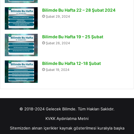
Bilimde Bu Hafta 22 – 28 Şubat 2024
Şubat 29, 2024
Bilimde Bu Hafta 19 – 25 Şubat
Şubat 26, 2024
Bilimde Bu Hafta 12-18 Şubat
Şubat 19, 2024
© 2018-2024 Gelecek Bilimde. Tüm Hakları Saklıdır.
KVKK Aydınlatma Metni
Sitemizden alınan içerikler kaynak gösterilmesi kuralıyla başka