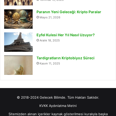
Paranın Yeni Geleceği: Kripto Paralar
Mayıs 21, 2026
Eyfel Kulesi Her Yıl Nasıl Uzuyor?
Aralık 18, 2025
Tardigratların Kriptobiyoz Süreci
Kasım 11, 2025
© 2018-2024 Gelecek Bilimde. Tüm Hakları Saklıdır.
KVKK Aydınlatma Metni
Sitemizden alınan içerikler kaynak gösterilmesi kuralıyla başka