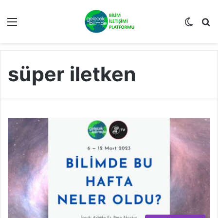
Menü
Dış gö
A
süper iletken