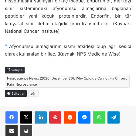
hissetmesini sağlayan birkaç madde. Endorfinler, merkezî
sinir sistemindeki afyonumsu almaçlarına bağlanan
peptidler yani küçük proteinlerdir. Endorfin, bir tür
kimyasal sinir iletim ulağıdır (nörotransmitter). (Kaynak:
National Cancer Institute)
6
Afyonumsu almaçlarının kısmi etkideşi olup ağrı kesici
olarak kullanılan bir ilaç. (Kaynak: NPS Medicine Wise)
Yoluyla
Neuroscience News. (2020, December 30). Why Opioids Cannot Fix Chronic
Pain. Neuroscience.
Etiketler
ağrı
Facebook
X
LinkedIn
Pinterest
Reddit
Messenger
WhatsApp
Telegra
E-Posta ile paylaş
Yazdır