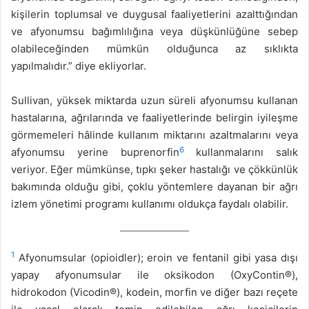
kişilerin toplumsal ve duygusal faaliyetlerini azalttığından
ve afyonumsu bağımlılığına veya düşkünlüğüne sebep
olabileceğinden mümkün olduğunca az sıklıkta
yapılmalıdır.” diye ekliyorlar.
Sullivan, yüksek miktarda uzun süreli afyonumsu kullanan
hastalarına, ağrılarında ve faaliyetlerinde belirgin iyileşme
görmemeleri hâlinde kullanım miktarını azaltmalarını veya
6
afyonumsu yerine buprenorfin
kullanmalarını salık
veriyor. Eğer mümkünse, tıpkı şeker hastalığı ve çökkünlük
bakımında olduğu gibi, çoklu yöntemlere dayanan bir ağrı
izlem yönetimi programı kullanımı oldukça faydalı olabilir.
1
Afyonumsular (opioidler); eroin ve fentanil gibi yasa dışı
yapay afyonumsular ile oksikodon (OxyContin®),
hidrokodon (Vicodin®), kodein, morfin ve diğer bazı reçete