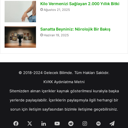
Kilo Vermenizi Sağlayan 2.000 Yıllık Bitki
Ağustos 21, 2025
Sanatta Beyniniz: Nörolojik Bir Bakış
Haziran 19, 2025
© 2018-2024 Gelecek Bilimde. Tüm Hakları Saklıdır.
KVKK Aydınlatma Metni
Sitemizden alınan içerikler kaynak gösterilmesi kuralıyla başka
yerlerde paylaşılabilir. İçeriklerin paylaşımıyla ilgili herhangi bir
sorun için
iletişim
sayfasından bizimle iletişime geçebilirsiniz.
Facebook
X
LinkedIn
YouTube
Reddit
Instagram
Spotify
Tele