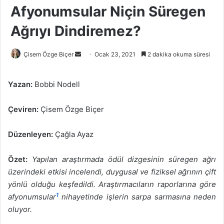
Afyonumsular Niçin Süregen
Ağrıyı Dindiremez?
Bir
Çisem Özge Biçer
Ocak 23, 2021
2 dakika okuma süresi
e-
posta
Yazan:
Bobbi Nodell
göndermek
Çeviren:
Çisem Özge Biçer
Düzenleyen:
Çağla Ayaz
Özet:
Yapılan araştırmada ödül dizgesinin süregen ağrı
üzerindeki etkisi incelendi, duygusal ve fiziksel ağrının çift
yönlü olduğu keşfedildi. Araştırmacıların raporlarına göre
1
afyonumsular
nihayetinde işlerin sarpa sarmasına neden
oluyor.