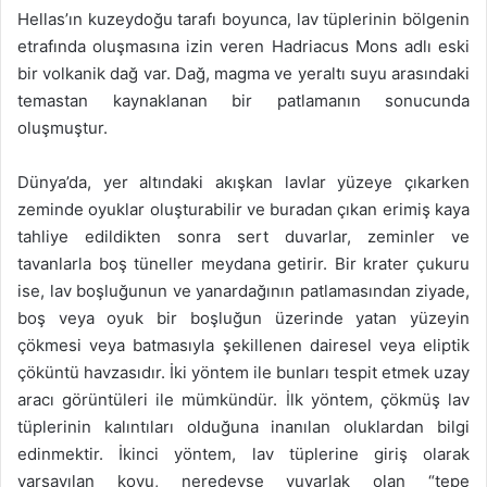
Hellas’ın kuzeydoğu tarafı boyunca, lav tüplerinin bölgenin
etrafında oluşmasına izin veren Hadriacus Mons adlı eski
bir volkanik dağ var. Dağ, magma ve yeraltı suyu arasındaki
temastan kaynaklanan bir patlamanın sonucunda
oluşmuştur.
Dünya’da, yer altındaki akışkan lavlar yüzeye çıkarken
zeminde oyuklar oluşturabilir ve buradan çıkan erimiş kaya
tahliye edildikten sonra sert duvarlar, zeminler ve
tavanlarla boş tüneller meydana getirir. Bir krater çukuru
ise, lav boşluğunun ve yanardağının patlamasından ziyade,
boş veya oyuk bir boşluğun üzerinde yatan yüzeyin
çökmesi veya batmasıyla şekillenen dairesel veya eliptik
çöküntü havzasıdır. İki yöntem ile bunları tespit etmek uzay
aracı görüntüleri ile mümkündür. İlk yöntem, çökmüş lav
tüplerinin kalıntıları olduğuna inanılan oluklardan bilgi
edinmektir. İkinci yöntem, lav tüplerine giriş olarak
varsayılan koyu, neredeyse yuvarlak olan “tepe