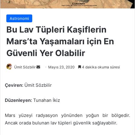
Astronomi
Bu Lav Tüpleri Kaşiflerin
Mars’ta Yaşamaları için En
Güvenli Yer Olabilir
Bir
Ümit Sözbilir
Mayıs 23, 2020
4 dakika okuma süresi
e-
posta
Çeviren:
Ümit Sözbilir
göndermek
Düzenleyen:
Tunahan İkiz
Mars yüzeyi radyasyon yönünden yoğun bir bölgedir.
Ancak orada bulunan lav tüpleri güvenlik sağlayabilir.