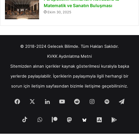
Matematik ve Sanatın Buluşması
Ekim 30, 2025
© 2018-2024 Gelecek Bilimde. Tüm Hakları Saklıdır.
KVKK Aydınlatma Metni
Sitemizden alınan içerikler kaynak gösterilmesi kuralıyla başka
yerlerde paylaşılabilir. İçeriklerin paylaşımıyla ilgili herhangi bir
sorun için
iletişim
sayfasından bizimle iletişime geçebilirsiniz.
Facebook
X
LinkedIn
YouTube
Reddit
Instagram
Spotify
Tele
TikTok
WhatsApp
Patreon
Mastodon
iOS
Android
Bluesky
Uygulamamız
Uygula