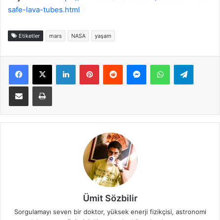
safe-lava-tubes.html
Etiketler
mars
NASA
yaşam
Facebook
X
LinkedIn
Pinterest
Reddit
Messenger
WhatsApp
Telegra
E-Posta ile paylaş
Yazdır
Ümit Sözbilir
Sorgulamayı seven bir doktor, yüksek enerji fizikçisi, astronomi