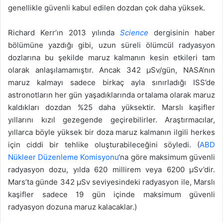
genellikle güvenli kabul edilen dozdan çok daha yüksek.
Richard Kerr’ın 2013 yılında
Science
dergisinin haber
bölümüne yazdığı gibi, uzun süreli ölümcül radyasyon
dozlarına bu şekilde maruz kalmanın kesin etkileri tam
olarak anlaşılamamıştır. Ancak 342 μSv/gün, NASA’nın
maruz kalmayı sadece birkaç ayla sınırladığı ISS’de
astronotların her gün yaşadıklarında ortalama olarak maruz
kaldıkları dozdan %25 daha yüksektir. Marslı kaşifler
yıllarını kızıl gezegende geçirebilirler. Araştırmacılar,
yıllarca böyle yüksek bir doza maruz kalmanın ilgili herkes
için ciddi bir tehlike oluşturabileceğini söyledi. (
ABD
Nükleer Düzenleme Komisyonu
‘na göre maksimum güvenli
radyasyon dozu, yılda 620 millirem veya 6200 μSv’dir.
Mars’ta günde 342 μSv seviyesindeki radyasyon ile, Marslı
kaşifler sadece 19 gün içinde maksimum güvenli
radyasyon dozuna maruz kalacaklar.)