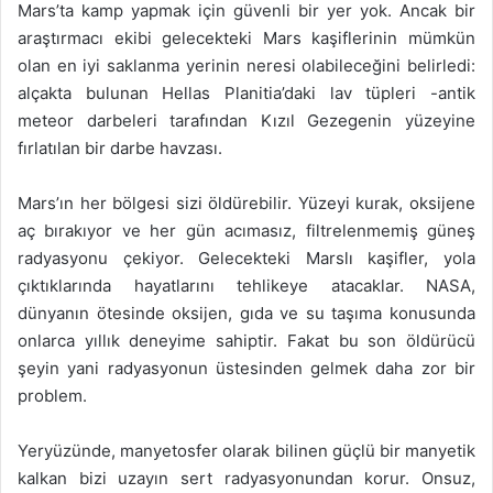
Mars’ta kamp yapmak için güvenli bir yer yok. Ancak bir
araştırmacı ekibi gelecekteki Mars kaşiflerinin mümkün
olan en iyi saklanma yerinin neresi olabileceğini belirledi:
alçakta bulunan Hellas Planitia’daki lav tüpleri -antik
meteor darbeleri tarafından Kızıl Gezegenin yüzeyine
fırlatılan bir darbe havzası.
Mars’ın her bölgesi sizi öldürebilir. Yüzeyi kurak, oksijene
aç bırakıyor ve her gün acımasız, filtrelenmemiş güneş
radyasyonu çekiyor. Gelecekteki Marslı kaşifler, yola
çıktıklarında hayatlarını tehlikeye atacaklar. NASA,
dünyanın ötesinde oksijen, gıda ve su taşıma konusunda
onlarca yıllık deneyime sahiptir. Fakat bu son öldürücü
şeyin yani radyasyonun üstesinden gelmek daha zor bir
problem.
Yeryüzünde, manyetosfer olarak bilinen güçlü bir manyetik
kalkan bizi uzayın sert radyasyonundan korur. Onsuz,