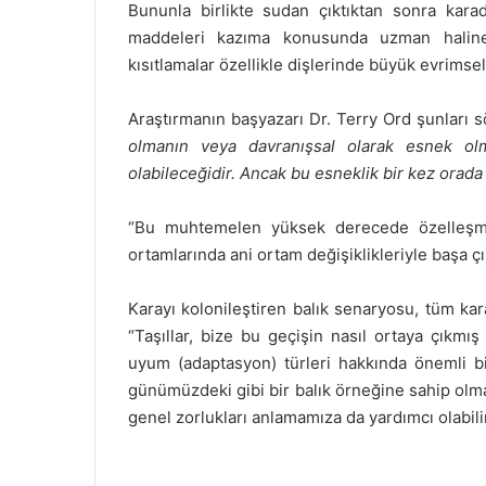
Bununla birlikte sudan çıktıktan sonra kara
maddeleri kazıma konusunda uzman haline
kısıtlamalar özellikle dişlerinde büyük evrimsel 
Araştırmanın başyazarı Dr. Terry Ord şunları sö
olmanın veya davranışsal olarak esnek ol
olabileceğidir. Ancak bu esneklik bir kez orada 
“Bu muhtemelen yüksek derecede özelleşmi
ortamlarında ani ortam değişiklikleriyle başa ç
Karayı kolonileştiren balık senaryosu, tüm kara
“Taşıllar, bize bu geçişin nasıl ortaya çıkmı
uyum (adaptasyon) türleri hakkında önemli bi
günümüzdeki gibi bir balık örneğine sahip olmak
genel zorlukları anlamamıza da yardımcı olabilir