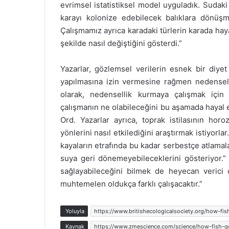
evrimsel istatistiksel model uyguladık. Sudaki
karayı kolonize edebilecek balıklara dönüşme
Çalışmamız ayrıca karadaki türlerin karada hay
şekilde nasıl değiştiğini gösterdi.”
Yazarlar, gözlemsel verilerin esnek bir diye
yapılmasına izin vermesine rağmen nedensell
olarak, nedensellik kurmaya çalışmak için
çalışmanın ne olabileceğini bu aşamada hayal 
Ord. Yazarlar ayrıca, toprak istilasının horo
yönlerini nasıl etkilediğini araştırmak istiyorl
kayaların etrafında bu kadar serbestçe atlamalar
suya geri dönemeyebileceklerini gösteriyor.”
sağlayabileceğini bilmek de heyecan verici
muhtemelen oldukça farklı çalışacaktır.”
Yoluyla
https://www.britishecologicalsociety.org/how-fi
Kaynak
https://www.zmescience.com/science/how-fish-go