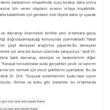
 deniz balıklarının nihayetinde suyu bırakıp daha sonra
sine izin veren olayların sırasını ortaya koyabildik.
atta kalabilmek için gereken özel diyete daha iyi uyacak
t ve davranışı önermekle birlikte yeni ortamlara geçiş
iği doğrulayamayacağı konusunda uyarmaktadır.“İdeal
 bir çeşit deneysel araştırma yapardık.Bu deneysel
etmek zor ama biz bunun üzerinde çalışıyoruz.” dedi Dr.
zbina balık davranışı, ekolojisi ve bedenlerinin diğer
ar. “Karasal horozbinalar suda gerçekten çevik ve sanırım
ına izin vermek için vücut şekillerini uyarladılar. Bu da
 dedi Dr. Ord. “Duyusal sistemlerinin suda nasıl uyum
 olurdu. Görme ve koku gibi sistemler bu ortamlarda
sh-got-onto-land-and-stayed-there/
t-on-land-and-stayed-there/