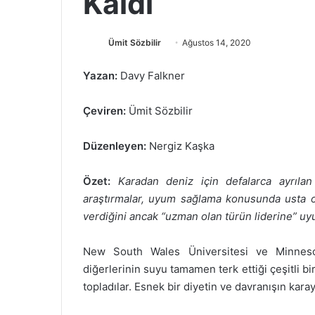
Kaldı
Bir
Ümit Sözbilir
Ağustos 14, 2020
e-
Yazan:
Davy Falkner
posta
göndermek
Çeviren:
Ümit Sözbilir
Düzenleyen:
Nergiz Kaşka
Özet:
Karadan deniz için defalarca ayrılan
araştırmalar, uyum sağlama konusunda usta ola
verdiğini ancak “uzman olan türün liderine” uyu
New South Wales Üniversitesi ve Minnesota
diğerlerinin suyu tamamen terk ettiği çeşitli bi
topladılar. Esnek bir diyetin ve davranışın karay