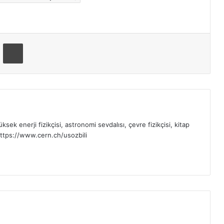
ger
-Posta ile paylaş
Yazdır
sek enerji fizikçisi, astronomi sevdalısı, çevre fizikçisi, kitap
ttps://www.cern.ch/usozbili