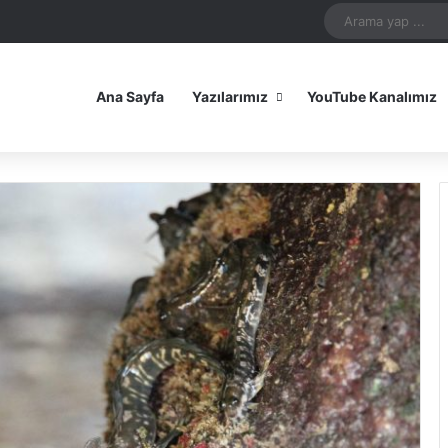
In
uTube
Reddit
Instagram
Spotify
Telegram
TikTok
WhatsApp
Patreon
Bluesky
Mastodon
iOS Uygulamamız
Android Uygulam
Ana Sayfa
Yazılarımız
YouTube Kanalımız