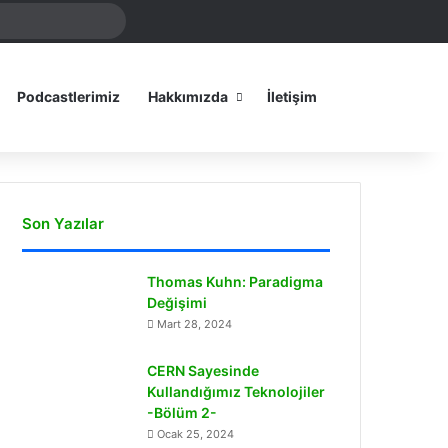
Arama
amız
yap
...
Dış görünümü
Podcastlerimiz
Hakkımızda
İletişim
Son Yazılar
Thomas Kuhn: Paradigma
Değişimi
Mart 28, 2024
CERN Sayesinde
Kullandığımız Teknolojiler
-Bölüm 2-
Ocak 25, 2024