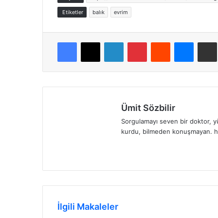
Etiketler
balık
evrim
Facebook
X
LinkedIn
Pinterest
Reddit
Messen
E
Ümit Sözbilir
Sorgulamayı seven bir doktor, yük
kurdu, bilmeden konuşmayan. h
Web
sitesi
İlgili Makaleler