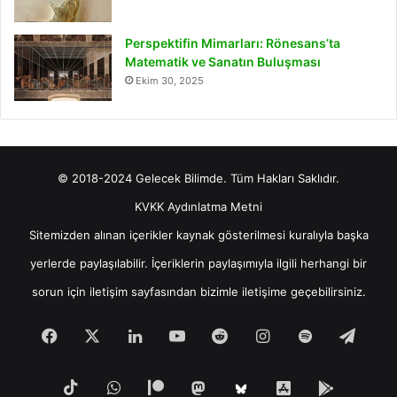
Perspektifin Mimarları: Rönesans’ta
Matematik ve Sanatın Buluşması
Ekim 30, 2025
© 2018-2024 Gelecek Bilimde. Tüm Hakları Saklıdır.
KVKK Aydınlatma Metni
Sitemizden alınan içerikler kaynak gösterilmesi kuralıyla başka
yerlerde paylaşılabilir. İçeriklerin paylaşımıyla ilgili herhangi bir
sorun için
iletişim
sayfasından bizimle iletişime geçebilirsiniz.
Facebook
X
LinkedIn
YouTube
Reddit
Instagram
Spotify
Tele
TikTok
WhatsApp
Patreon
Mastodon
iOS
Android
Bluesky