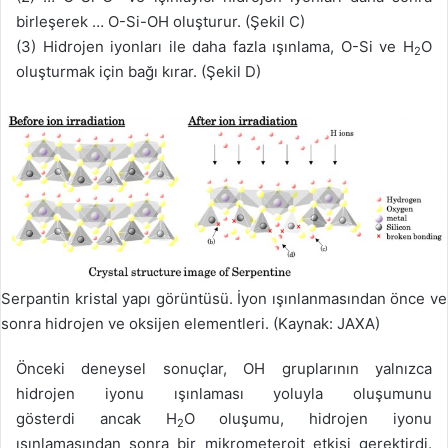
birleşerek … O-Si-OH oluşturur. (Şekil C)
(3) Hidrojen iyonları ile daha fazla ışınlama, O-Si ve H
O
2
oluşturmak için bağı kırar. (Şekil D)
Serpantin kristal yapı görüntüsü. İyon ışınlanmasından önce ve
sonra hidrojen ve oksijen elementleri. (Kaynak: JAXA)
Önceki deneysel sonuçlar, OH gruplarının yalnızca
hidrojen iyonu ışınlaması yoluyla oluşumunu
gösterdi ancak H
O oluşumu, hidrojen iyonu
2
ışınlamasından sonra bir mikrometeroit etkisi gerektirdi.