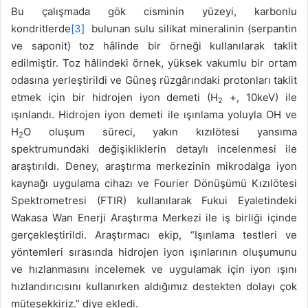
Bu çalışmada gök cisminin yüzeyi, karbonlu
kondritlerde
[3]
bulunan sulu silikat mineralinin (serpantin
ve saponit) toz hâlinde bir örneği kullanılarak taklit
edilmiştir. Toz hâlindeki örnek, yüksek vakumlu bir ortam
odasına yerleştirildi ve Güneş rüzgârındaki protonları taklit
etmek için bir hidrojen iyon demeti (H
+, 10keV) ile
2
ışınlandı. Hidrojen iyon demeti ile ışınlama yoluyla OH ve
H
O oluşum süreci, yakın kızılötesi yansıma
2
spektrumundaki değişikliklerin detaylı incelenmesi ile
araştırıldı. Deney, araştırma merkezinin mikrodalga iyon
kaynağı uygulama cihazı ve Fourier Dönüşümü Kızılötesi
Spektrometresi (FTIR) kullanılarak Fukui Eyaletindeki
Wakasa Wan Enerji Araştırma Merkezi ile iş birliği içinde
gerçekleştirildi. Araştırmacı ekip, “Işınlama testleri ve
yöntemleri sırasında hidrojen iyon ışınlarının oluşumunu
ve hızlanmasını incelemek ve uygulamak için iyon ışını
hızlandırıcısını kullanırken aldığımız destekten dolayı çok
müteşekkiriz.” diye ekledi.