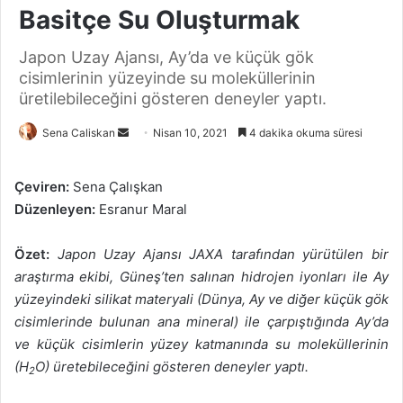
Basitçe Su Oluşturmak
Japon Uzay Ajansı, Ay’da ve küçük gök
cisimlerinin yüzeyinde su moleküllerinin
üretilebileceğini gösteren deneyler yaptı.
Bir
Sena Caliskan
Nisan 10, 2021
4 dakika okuma süresi
e-
posta
Çeviren:
Sena Çalışkan
göndermek
Düzenleyen:
Esranur Maral
Özet:
Japon Uzay Ajansı JAXA tarafından yürütülen bir
araştırma ekibi, Güneş’ten salınan hidrojen iyonları ile Ay
yüzeyindeki silikat materyali (Dünya, Ay ve diğer küçük gök
cisimlerinde bulunan ana mineral) ile çarpıştığında Ay’da
ve küçük cisimlerin yüzey katmanında su moleküllerinin
(H
O) üretebileceğini gösteren deneyler yaptı.
2