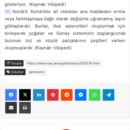
gösteriyor. (Kaynak: Vikipedi)
[3]
Kondrit: Kondritler ait oldukları ana maddeden erime
veya farklılaşmaya bağlı olarak değişime uğramamış taşcıl
göktaşlarıdır. Bunlar, ilkel asteroitleri oluşturmak için
birleşerek çoğalan ve Güneş sisteminin başlangıcında
bulunan toz ve küçük parçalarının çeşitleri varken
oluşmuşlardır. (Kaynak: Vikipedi)
Yoluyla
https://www.isas.jaxa.jp/en/topics/002576.html
Etiketler
astronomi
Facebook
X
LinkedIn
Pinterest
Reddit
Messenger
WhatsApp
Telegra
E-Posta ile paylaş
Yazdır