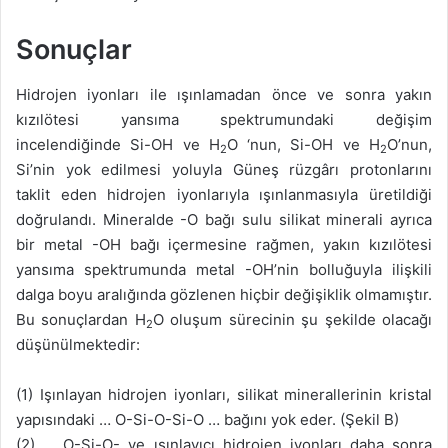
Sonuçlar
Hidrojen iyonları ile ışınlamadan önce ve sonra yakın
kızılötesi yansıma spektrumundaki değişim
incelendiğinde Si-OH ve H
O ‘nun, Si-OH ve H
O’nun,
2
2
Si’nin yok edilmesi yoluyla Güneş rüzgârı protonlarını
taklit eden hidrojen iyonlarıyla ışınlanmasıyla üretildiği
doğrulandı. Mineralde -O bağı sulu silikat minerali ayrıca
bir metal -OH bağı içermesine rağmen, yakın kızılötesi
yansıma spektrumunda metal -OH’nin bolluğuyla ilişkili
dalga boyu aralığında gözlenen hiçbir değişiklik olmamıştır.
Bu sonuçlardan H
O oluşum sürecinin şu şekilde olacağı
2
düşünülmektedir:
(1) Işınlayan hidrojen iyonları, silikat minerallerinin kristal
yapısındaki … O-Si-O-Si-O … bağını yok eder. (Şekil B)
(2) … O-Si-O- ve ışınlayıcı hidrojen iyonları daha sonra