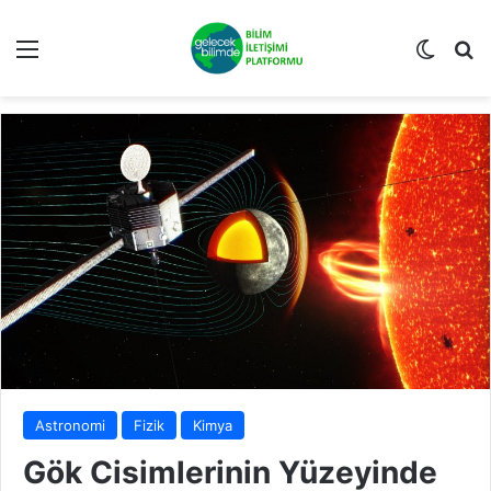
Menü
Dış gö
Ar
Astronomi
Fizik
Kimya
Gök Cisimlerinin Yüzeyinde