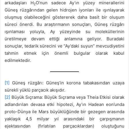
arkadaşları H
O’nun sadece Ay’ın yüzey minerallerini
2
Güneş rüzgârından gelen hidrojen iyonları ile ışınlayarak
oluşmuş olabileceğini göstererek daha basit bir oluşum
süreci önerdi. Bu araştırmanın sonuçları, Güneş rüzgârı
ışınlaması yoluyla, Ay yüzeyinde su moleküllerinin
üretilmeye devam ettiği anlamına geliyor. Buradaki
sonuçlar, tedarik sürecini ve “Ay’daki suyun” mevcudiyetini
tahmin etmek için önemli bulgular olarak kabul
edilmektedir.
[1]
Güneş rüzgârı: Güneş’in korona tabakasından uzaya
sürekli yüklü parçacık akışıdır.
[2]
Büyük Sıçrama: Büyük Sıçrama veya Theia Etkisi olarak
adlandırılan devasa etki hipotezi, Ay’ın Hadean eon’unda
proto-Dünya ile Mars büyüklüğünde bir gezegen arasında
yaklaşık 4,5 milyar yıl arasındaki bir çarpışmanın
ejektasından (fırlatılan parçacıklardan) oluştuğunu