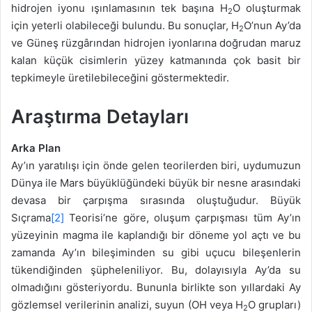
hidrojen iyonu ışınlamasının tek başına H
O oluşturmak
2
için yeterli olabileceği bulundu. Bu sonuçlar, H
O’nun Ay’da
2
ve Güneş rüzgârından hidrojen iyonlarına doğrudan maruz
kalan küçük cisimlerin yüzey katmanında çok basit bir
tepkimeyle üretilebileceğini göstermektedir.
Araştırma Detayları
Arka Plan
Ay’ın yaratılışı için önde gelen teorilerden biri, uydumuzun
Dünya ile Mars büyüklüğündeki büyük bir nesne arasındaki
devasa bir çarpışma sırasında oluştuğudur. Büyük
Sıçrama
[2]
Teorisi’ne göre, oluşum çarpışması tüm Ay’ın
yüzeyinin magma ile kaplandığı bir döneme yol açtı ve bu
zamanda Ay’ın bileşiminden su gibi uçucu bileşenlerin
tükendiğinden şüpheleniliyor. Bu, dolayısıyla Ay’da su
olmadığını gösteriyordu. Bununla birlikte son yıllardaki Ay
gözlemsel verilerinin analizi, suyun (OH veya H
O grupları)
2