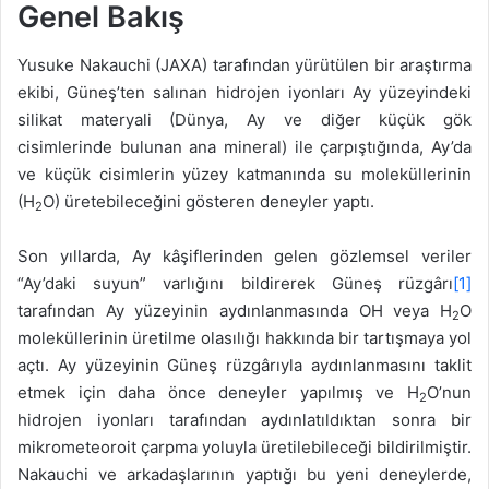
Genel Bakış
Yusuke Nakauchi (JAXA) tarafından yürütülen bir araştırma
ekibi, Güneş’ten salınan hidrojen iyonları Ay yüzeyindeki
silikat materyali (Dünya, Ay ve diğer küçük gök
cisimlerinde bulunan ana mineral) ile çarpıştığında, Ay’da
ve küçük cisimlerin yüzey katmanında su moleküllerinin
(H
O) üretebileceğini gösteren deneyler yaptı.
2
Son yıllarda, Ay kâşiflerinden gelen gözlemsel veriler
“Ay’daki suyun” varlığını bildirerek Güneş rüzgârı
[1]
tarafından Ay yüzeyinin aydınlanmasında OH veya H
O
2
moleküllerinin üretilme olasılığı hakkında bir tartışmaya yol
açtı. Ay yüzeyinin Güneş rüzgârıyla aydınlanmasını taklit
etmek için daha önce deneyler yapılmış ve H
O’nun
2
hidrojen iyonları tarafından aydınlatıldıktan sonra bir
mikrometeoroit çarpma yoluyla üretilebileceği bildirilmiştir.
Nakauchi ve arkadaşlarının yaptığı bu yeni deneylerde,