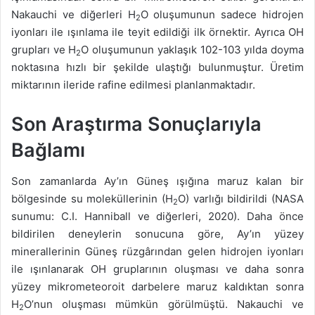
Nakauchi ve diğerleri H
O oluşumunun sadece hidrojen
2
iyonları ile ışınlama ile teyit edildiği ilk örnektir. Ayrıca OH
grupları ve H
O oluşumunun yaklaşık 102-103 yılda doyma
2
noktasına hızlı bir şekilde ulaştığı bulunmuştur. Üretim
miktarının ileride rafine edilmesi planlanmaktadır.
Son Araştırma Sonuçlarıyla
Bağlamı
Son zamanlarda Ay’ın Güneş ışığına maruz kalan bir
bölgesinde su moleküllerinin (H
O) varlığı bildirildi (NASA
2
sunumu: C.I. Hanniball ve diğerleri, 2020). Daha önce
bildirilen deneylerin sonucuna göre, Ay’ın yüzey
minerallerinin Güneş rüzgârından gelen hidrojen iyonları
ile ışınlanarak OH gruplarının oluşması ve daha sonra
yüzey mikrometeoroit darbelere maruz kaldıktan sonra
H
O’nun oluşması mümkün görülmüştü. Nakauchi ve
2