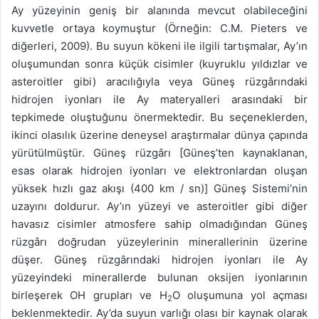
Ay yüzeyinin geniş bir alanında mevcut olabileceğini
kuvvetle ortaya koymuştur (Örneğin: C.M. Pieters ve
diğerleri, 2009). Bu suyun kökeni ile ilgili tartışmalar, Ay’ın
oluşumundan sonra küçük cisimler (kuyruklu yıldızlar ve
asteroitler gibi) aracılığıyla veya Güneş rüzgârındaki
hidrojen iyonları ile Ay materyalleri arasındaki bir
tepkimede oluştuğunu önermektedir. Bu seçeneklerden,
ikinci olasılık üzerine deneysel araştırmalar dünya çapında
yürütülmüştür. Güneş rüzgârı [Güneş’ten kaynaklanan,
esas olarak hidrojen iyonları ve elektronlardan oluşan
yüksek hızlı gaz akışı (400 km / sn)] Güneş Sistemi’nin
uzayını doldurur. Ay’ın yüzeyi ve asteroitler gibi diğer
havasız cisimler atmosfere sahip olmadığından Güneş
rüzgârı doğrudan yüzeylerinin minerallerinin üzerine
düşer. Güneş rüzgârındaki hidrojen iyonları ile Ay
yüzeyindeki minerallerde bulunan oksijen iyonlarının
birleşerek OH grupları ve H
O
oluşumuna yol açması
2
beklenmektedir. Ay’da suyun varlığı olası bir kaynak olarak