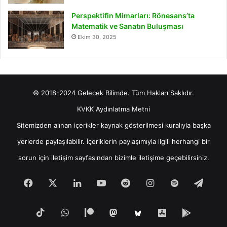
Perspektifin Mimarları: Rönesans’ta
Matematik ve Sanatın Buluşması
Ekim 30, 2025
© 2018-2024 Gelecek Bilimde. Tüm Hakları Saklıdır.
KVKK Aydınlatma Metni
Sitemizden alınan içerikler kaynak gösterilmesi kuralıyla başka
yerlerde paylaşılabilir. İçeriklerin paylaşımıyla ilgili herhangi bir
sorun için
iletişim
sayfasından bizimle iletişime geçebilirsiniz.
Facebook
X
LinkedIn
YouTube
Reddit
Instagram
Spotify
Tele
TikTok
WhatsApp
Patreon
Mastodon
iOS
Android
Bluesky