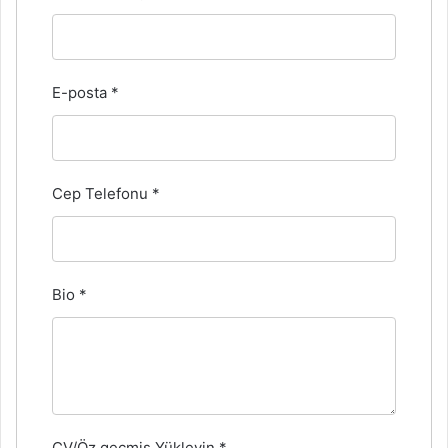
E-posta
*
Cep Telefonu
*
Bio
*
CV/Öz geçmiş Yükleyin
*