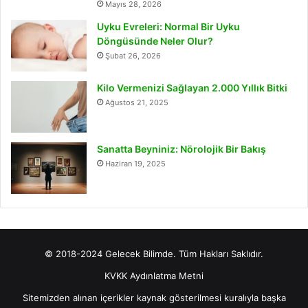
Mayıs 28, 2026
Uyku Evreleri: Normal Bir Uyku
Döngüsünde Neler Olur?
Şubat 26, 2026
Kilo Vermenizi Sağlayan 2.000 Yıllık Bitki
Ağustos 21, 2025
Sanatta Beyniniz: Nörolojik Bir Bakış
Haziran 19, 2025
© 2018-2024 Gelecek Bilimde. Tüm Hakları Saklıdır.
KVKK Aydınlatma Metni
Sitemizden alınan içerikler kaynak gösterilmesi kuralıyla başka