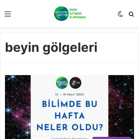
Menü
Dış gö
A
beyin gölgeleri