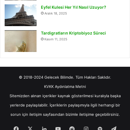
Eyfel Kulesi Her Yıl Nasıl Uzuyor?
Aralık 18, 2025
Tardigratların Kriptobiyoz Süreci
Kasım 11, 2025
© 2018-2024 Gelecek Bilimde. Tüm Hakları Saklıdır.
KVKK Aydınlatma Metni
Sitemizden alınan içerikler kaynak gösterilmesi kuralıyla başka
yerlerde paylaşılabilir. İçeriklerin paylaşımıyla ilgili herhangi bir
sorun için
iletişim
sayfasından bizimle iletişime geçebilirsiniz.
Facebook
X
LinkedIn
YouTube
Reddit
Instagram
Spotify
Tele