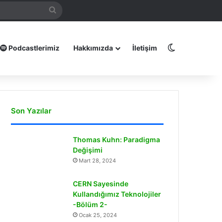
mamız
Arama
yap
...
Dış görünüm
Podcastlerimiz
Hakkımızda
İletişim
Son Yazılar
Thomas Kuhn: Paradigma
Değişimi
Mart 28, 2024
CERN Sayesinde
Kullandığımız Teknolojiler
-Bölüm 2-
Ocak 25, 2024