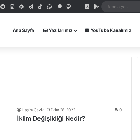
dIn
ouTube
Reddit
Instagram
Spotify
Telegram
TikTok
WhatsApp
Patreon
Mastodon
Bluesky
iOS Uygulamamız
Android Uygula
Ana Sayfa
Yazılarımız
YouTube Kanalımız
Haşim Çevik
Ekim 28, 2022
0
İklim Değişikliği Nedir?