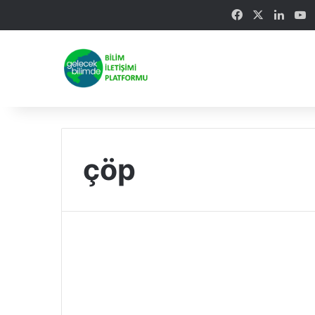
Facebook
X
Linke
Y
çöp