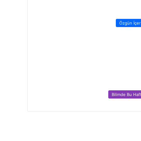
Özgün İçer
Bilimde Bu Haf