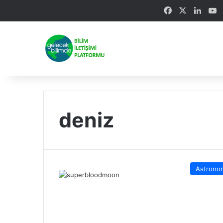
Facebook
X
Linke
Y
deniz
Astrono