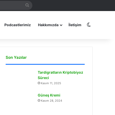
Arama
amız
yap
...
Dış görünüm
Podcastlerimiz
Hakkımızda
İletişim
Son Yazılar
Tardigratların Kriptobiyoz
Süreci
Kasım 11, 2025
Güneş Kremi
Kasım 28, 2024