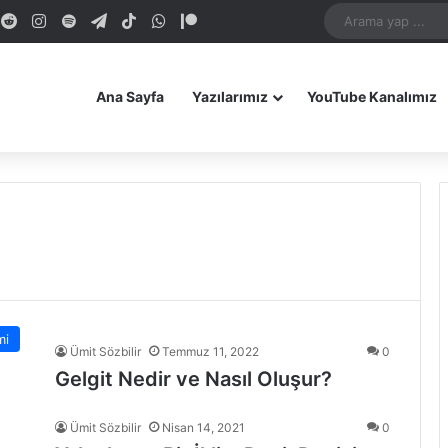
dIn
ouTube
Reddit
Instagram
Spotify
Telegram
TikTok
WhatsApp
Patreon
Bluesky
Mastodon
iOS Uygulamamız
Android Uygulam
Ana Sayfa
Yazılarımız
YouTube Kanalımız
mi
Ümit Sözbilir
Temmuz 11, 2022
0
Gelgit Nedir ve Nasıl Oluşur?
Ümit Sözbilir
Nisan 14, 2021
0