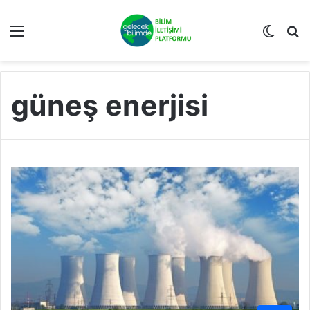
Menü
Dış gö
A
güneş enerjisi