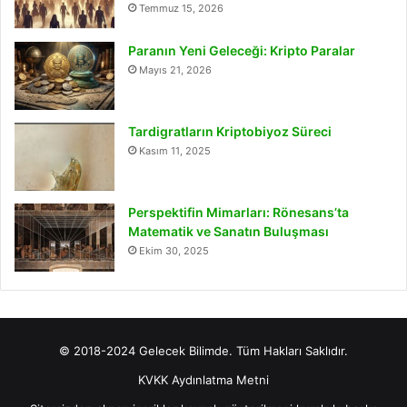
Temmuz 15, 2026
Paranın Yeni Geleceği: Kripto Paralar
Mayıs 21, 2026
Tardigratların Kriptobiyoz Süreci
Kasım 11, 2025
Perspektifin Mimarları: Rönesans’ta
Matematik ve Sanatın Buluşması
Ekim 30, 2025
© 2018-2024 Gelecek Bilimde. Tüm Hakları Saklıdır.
KVKK Aydınlatma Metni