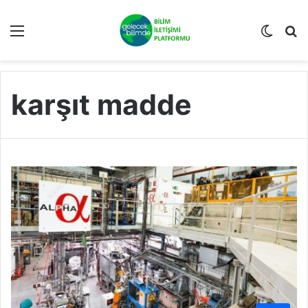
Menü
Dış gö
A
karşıt madde