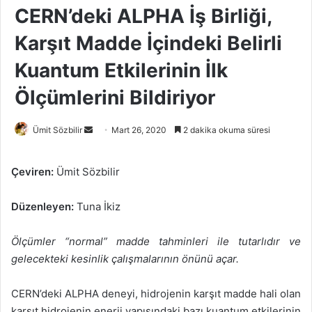
CERN’deki ALPHA İş Birliği,
Karşıt Madde İçindeki Belirli
Kuantum Etkilerinin İlk
Ölçümlerini Bildiriyor
Bir
Ümit Sözbilir
Mart 26, 2020
2 dakika okuma süresi
e-
posta
Çeviren:
Ümit Sözbilir
göndermek
Düzenleyen:
Tuna İkiz
Ölçümler “normal” madde tahminleri ile tutarlıdır ve
gelecekteki kesinlik çalışmalarının önünü açar.
CERN’deki ALPHA deneyi, hidrojenin karşıt madde hali olan
karşıt hidrojenin enerji yapısındaki bazı kuantum etkilerinin