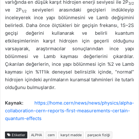
varlığında en düşük karşıt hidrojen enerji seviyesi ile 2P
3/2
ve 2P
seviyeleri arasındaki geçişleri indükleyip
1/2
inceleyerek ince yapı bölünmesini ve Lamb değişimini
belirledi. Daha önce ölçtükleri bir geçişin frekansı, 1S–2S
geçişi değerini kullanarak ve belirli kuantum
etkileşimlerinin karşıt hidrojen için geçerli olduğunu
varsayarak, araştırmacılar sonuçlarından ince yapı
bölünmesi ve Lamb kayması değerlerini çıkardılar.
Çıkarılan değerlerin, ince yapı bölünmesi için %2 ve Lamb
kayması için %11’lik deneysel belirsizlik içinde, “normal”
hidrojen içindeki ayrılmaların kuramsal tahminleri ile tutarlı
olduğunu bulmuşlardır.
Kaynak:
https://home.cern/news/news/physics/alpha-
collaboration-cern-reports-first-measurements-certain-
quantum-effects
Etiketler
ALPHA
cern
karşıt madde
parçacık fiziği