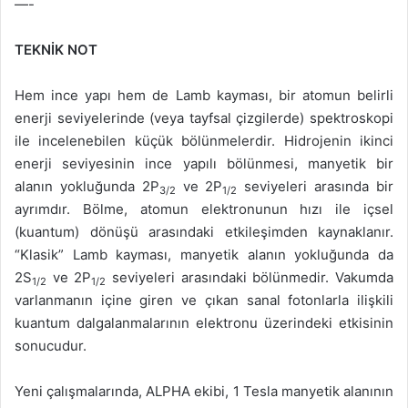
—-
TEKNİK NOT
Hem ince yapı hem de Lamb kayması, bir atomun belirli
enerji seviyelerinde (veya tayfsal çizgilerde) spektroskopi
ile incelenebilen küçük bölünmelerdir. Hidrojenin ikinci
enerji seviyesinin ince yapılı bölünmesi, manyetik bir
alanın yokluğunda 2P
ve 2P
seviyeleri arasında bir
3/2
1/2
ayrımdır. Bölme, atomun elektronunun hızı ile içsel
(kuantum) dönüşü arasındaki etkileşimden kaynaklanır.
“Klasik” Lamb kayması, manyetik alanın yokluğunda da
2S
ve 2P
seviyeleri arasındaki bölünmedir. Vakumda
1/2
1/2
varlanmanın içine giren ve çıkan sanal fotonlarla ilişkili
kuantum dalgalanmalarının elektronu üzerindeki etkisinin
sonucudur.
Yeni çalışmalarında, ALPHA ekibi, 1 Tesla manyetik alanının