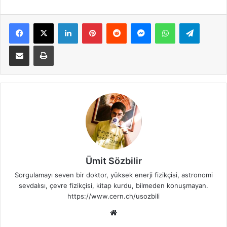
Facebook
X
LinkedIn
Pinterest
Reddit
Messenger
WhatsApp
Telegra
E-Posta ile paylaş
Yazdır
Ümit Sözbilir
Sorgulamayı seven bir doktor, yüksek enerji fizikçisi, astronomi
sevdalısı, çevre fizikçisi, kitap kurdu, bilmeden konuşmayan.
https://www.cern.ch/usozbili
Web
sitesi