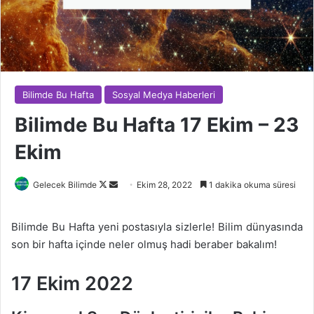
Bilimde Bu Hafta
Sosyal Medya Haberleri
Bilimde Bu Hafta 17 Ekim – 23
Ekim
Follow
Bir
Gelecek Bilimde
Ekim 28, 2022
1 dakika okuma süresi
on
e-
X
posta
Bilimde Bu Hafta yeni postasıyla sizlerle! Bilim dünyasında
göndermek
son bir hafta içinde neler olmuş hadi beraber bakalım!
17 Ekim 2022