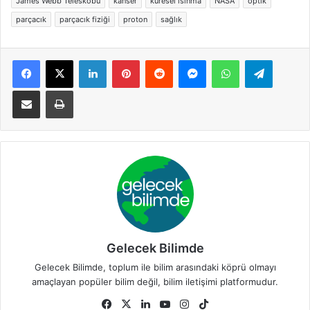
James Webb Teleskobu
kanser
küresel ısınma
NASA
optik
parçacık
parçacık fiziği
proton
sağlık
Facebook
X
LinkedIn
Pinterest
Reddit
Messenger
WhatsApp
Telegra
E-Posta ile paylaş
Yazdır
Gelecek Bilimde
Gelecek Bilimde, toplum ile bilim arasındaki köprü olmayı
amaçlayan popüler bilim değil, bilim iletişimi platformudur.
Facebook
X
LinkedIn
YouTube
Instagram
TikTok