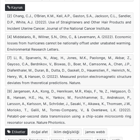
Kaynak
[2] Chang, C.J., O’Brien, K.M., Keil, A.P., Gaston, S.A., Jackson, C.L., Sandler,
D.P., White, A.J. (2022). Use of Straighteners and Other Hair Products and
Incident Uterine Cancer. Journal of the National Cancer Institute.
[4] Middelanis, R., Willner, S.N., Otto, C., & Levermann, A. (2022). Economic
losses from hurricanes cannot be nationally offset under unabated warming.
Environmental Research Letters.
[7] Li, R., Sparveris, N., Ataç, H., Jones, M.K., Paolonge, M., Akbar, Z.,
Gayoso, C.A., Berdnikov, V., Biswas, D., Boer, M., Camsonne, A., Chen, J.P.,
Diafenthaler, M., Duran, B., Dutta, D., Gaskell, D., Hauenstien, F., Heinrich, N.,
Henry, W., & Hansen, O. (2022). Measured proton electromagnetic structure
deviates from theoretical predictions. Nature.
[9] Jørgensen, A.A., Kong, D., Henriksen, M.R., Klejs, F., Ye, Z., Helgason, Ò.
B., Hansen, H.E., Hu, H., Yankov, M., Forchhammer, S., Andrekson, P.,
Larsson, A., Karlsson, M., Schröder, J., Sasaki, Y., Aikawa, K., Thomsen, J.W.,
Morioko, T., Galili, M., Torres-Company, V., & Oxenløwe, L.K. (2022).
Petabit-per-second data transmission using a chip-scale microcomb ring
resonator source. Nature Photonics.
Etiketler
doğal afet
iklim değişikliği
james webb