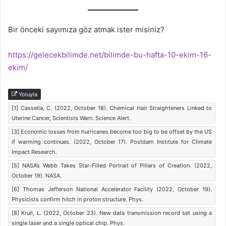
Bir önceki sayımıza göz atmak ister misiniz?
https://gelecekbilimde.net/bilimde-bu-hafta-10-ekim-16-
ekim/
Yoluyla
[1] Cassella, C. (2022, October 18). Chemical Hair Straighteners Linked to
Uterine Cancer, Scientists Warn. Science Alert.
[3] Economic losses from hurricanes become too big to be offset by the US
if warming continues. (2022, October 17). Postdam Instıtute for Climate
Impact Research.
[5] NASA’s Webb Takes Star-Filled Portrait of Pillars of Creation. (2022,
October 19). NASA.
[6] Thomas Jefferson National Accelerator Facility (2022, October 19).
Physicists confirm hitch in proton structure. Phys.
[8] Krull, L. (2022, October 23). New data transmission record set using a
single laser and a single optical chip. Phys.